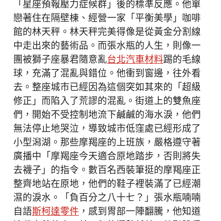
「星座預報壓力症候群」後的標準反應。他單
戀著住在隔壁棟、經營一家「平衡美學」咖啡
館的林天秤。林天秤完美得像是從黃金分割線
中走出來的藝術品。而張水瓶的人生，則像一
團被獅子座暴君隨意亂
台北汽車材料
踢的毛線
球，充滿了混亂與錯位。他衝到窗邊，往外看
去。整座城市已經因為這個突如其來的「超級
修正」而陷入了荒謬的混亂。街道上的雙魚座
們，開始不受控制地流下鹹鹹的海水淚，他們
無法停止地哭泣，導致城市低窪處已經形成了
小型潟湖。那些摩羯座的上班族，嚴格遵守著
廣播中「摩羯座今天適合原地踏步，否則將失
去襪子」的指令。數百名西裝筆挺的摩羯座正
整齊地站在原地，他們的鞋子裡裝滿了已經潮
濕的淚水。「負百分之八十七？」張水瓶喃喃
自語
斯柯達零件
，感到胃部一陣翻騰，他知道