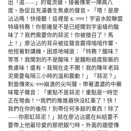
出「滋——」的電流聲，接著傳來一陣高八
度、急促且充滿養生焦慮的聲音。「喂！是廖
沾沾嗎！快接聽！這裡是 K-999！宇宙水餃聯盟
特級特務！你那邊是不是已經聞到宇宙級的酸
味了？我們需要你的蒜泥！你被徵召了！馬
上！」廖沾沾的耳朵被這聲音震得嗡嗡作響，
他捏著對講機，困惑地喊道：「特務？酸味？
等等！我聞到的不是酸味！是麵粉過度膨脹的
焦慮味！還有，我現在走不開！我的陳年老蒜
泥需要每隔三小時的溫和震動！」「蒜泥？」
對面傳來K-999崩潰的尖叫聲，帶著濃濃的中藥
味電子雜音：「重點不是蒜泥！重點是**時空
正在彎曲！**我們的推進器快沒紅棗了！快！
我們在你的後院！別帶任何多餘的東西！除了
——你那缸蒜泥！」就在廖沾沾還在糾結要不
要帶上他最珍愛的那把銀勺時，外面的牆壁傳