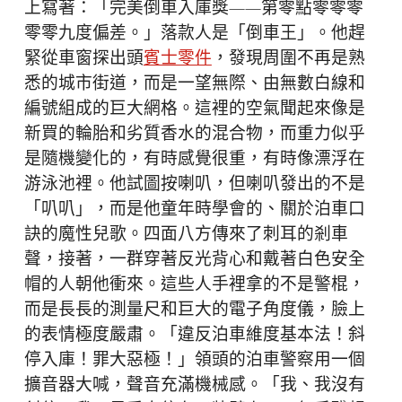
上寫著：「完美倒車入庫獎——第零點零零零
零零九度偏差。」落款人是「倒車王」。他趕
緊從車窗探出頭
賓士零件
，發現周圍不再是熟
悉的城市街道，而是一望無際、由無數白線和
編號組成的巨大網格。這裡的空氣聞起來像是
新買的輪胎和劣質香水的混合物，而重力似乎
是隨機變化的，有時感覺很重，有時像漂浮在
游泳池裡。他試圖按喇叭，但喇叭發出的不是
「叭叭」，而是他童年時學會的、關於泊車口
訣的魔性兒歌。四面八方傳來了刺耳的剎車
聲，接著，一群穿著反光背心和戴著白色安全
帽的人朝他衝來。這些人手裡拿的不是警棍，
而是長長的測量尺和巨大的電子角度儀，臉上
的表情極度嚴肅。「違反泊車維度基本法！斜
停入庫！罪大惡極！」領頭的泊車警察用一個
擴音器大喊，聲音充滿機械感。「我、我沒有