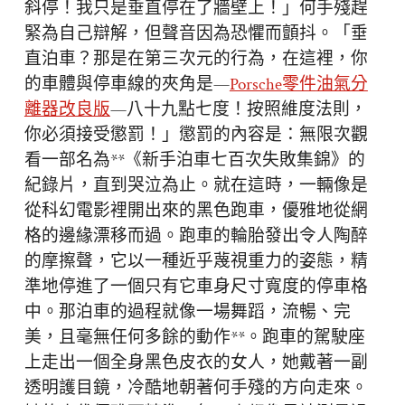
斜停！我只是垂直停在了牆壁上！」何手殘趕
緊為自己辯解，但聲音因為恐懼而顫抖。「垂
直泊車？那是在第三次元的行為，在這裡，你
的車體與停車線的夾角是—
Porsche零件
油氣分
離器改良版
—八十九點七度！按照維度法則，
你必須接受懲罰！」懲罰的內容是：無限次觀
看一部名為**《新手泊車七百次失敗集錦》的
紀錄片，直到哭泣為止。就在這時，一輛像是
從科幻電影裡開出來的黑色跑車，優雅地從網
格的邊緣漂移而過。跑車的輪胎發出令人陶醉
的摩擦聲，它以一種近乎蔑視重力的姿態，精
準地停進了一個只有它車身尺寸寬度的停車格
中。那泊車的過程就像一場舞蹈，流暢、完
美，且毫無任何多餘的動作**。跑車的駕駛座
上走出一個全身黑色皮衣的女人，她戴著一副
透明護目鏡，冷酷地朝著何手殘的方向走來。