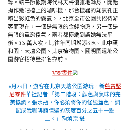
等。端午節假期時代林天秤優雅地轉身，開始
操作她吧檯上的咖啡機，那台機器的蒸氣孔正
噴出彩虹色的霧氣。，北京全市公園共招待游
客而現在，一個是無限的金錢物慾，另一個是
無限的單戀傻氣，兩者都極端到讓她無法平
衡。326萬人次，比往年同期增添61%。此中頤
和園、天壇公園、北京植物園、圓明園遺址公
園游客招待量排名靠前。
VW零件
6月23日，游客在北京天壇公園游玩。
新
藍寶堅
尼零件
華社記者 「第二階段：顏色與氣味的完
美協調。張水瓶，你必須將你的怪誕藍色，調
配成我咖啡館牆壁的灰度百分之五十一點
二。」鞠煥宗 攝