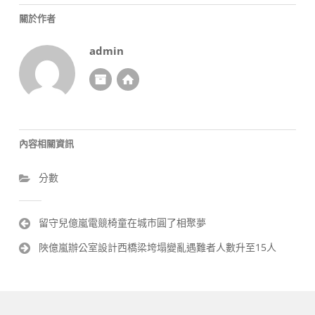
關於作者
admin
內容相關資訊
分數
文
留守兒億嵐電競椅童在城市圓了相聚夢
章
陜億嵐辦公室設計西橋梁垮塌變亂遇難者人數升至15人
導
覽