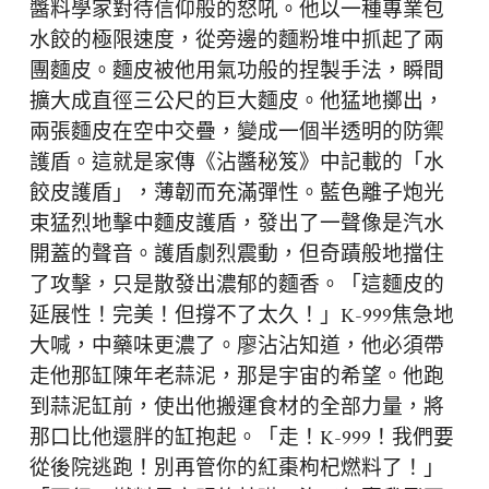
醬料學家對待信仰般的怒吼。他以一種專業包
水餃的極限速度，從旁邊的麵粉堆中抓起了兩
團麵皮。麵皮被他用氣功般的捏製手法，瞬間
擴大成直徑三公尺的巨大麵皮。他猛地擲出，
兩張麵皮在空中交疊，變成一個半透明的防禦
護盾。這就是家傳《沾醬秘笈》中記載的「水
餃皮護盾」，薄韌而充滿彈性。藍色離子炮光
束猛烈地擊中麵皮護盾，發出了一聲像是汽水
開蓋的聲音。護盾劇烈震動，但奇蹟般地擋住
了攻擊，只是散發出濃郁的麵香。「這麵皮的
延展性！完美！但撐不了太久！」K-999焦急地
大喊，中藥味更濃了。廖沾沾知道，他必須帶
走他那缸陳年老蒜泥，那是宇宙的希望。他跑
到蒜泥缸前，使出他搬運食材的全部力量，將
那口比他還胖的缸抱起。「走！K-999！我們要
從後院逃跑！別再管你的紅棗枸杞燃料了！」