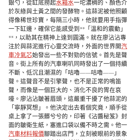
銀勺，從缸底撈起
水箱水
一坨濃稠的、顏色介
於灰綠與土黃之間的發酵物。這蒜泥被他照顧
得像稀世珍寶，每隔三小時，他就要用手指彈
一下缸邊，確保它能感受到**「溫和的震動」
**，以助其在精神上達到圓滿。就在廖沾沾專
注於與蒜泥進行心靈交流時，外面的世界開
汽
車冷氣芯
始發出一些不對勁的信號。首先是聲
音。街上所有的汽車喇叭同時發出了一個持續
不斷、低沉且潮濕的「咕嚕——咕嚕——」
聲。這聲音不是引擎聲，也不是正常的鳴笛
聲，而像是一個巨大的、消化不良的胃在哀
嚎。廖沾沾皺著眉頭，這嚴重干擾了他蒜泥的
「寧靜冥想」。他決定出去看個究竟，順手從
桌上拿了一張髒兮兮的，印著《沾醬秘笈》封
面的皺衛生紙，塞進口袋以備不時之需。他一
汽車材料報價
腳踏出店門，立刻被眼前的景象