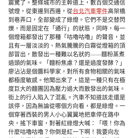
震驚了。整條城市的主幹道上，數百個交通信
號燈，從東邊到西邊，從
台北汽車零件
高架橋
到巷弄口，全部變成了綠燈。它們不是交替閃
爍，而是固定在「通行」的狀態，同時，每一
個燈箱都發出了那種「咕嚕咕嚕」的聲音，並
且有一層淡淡的、熱氣騰騰的白霧從燈箱的頂
部冒出，散發出一種難以名狀的——麵粉蒸煮
過頭的氣味。「麵粉焦慮？還是過度發酵？」
廖沾沾是個醬料學家，對所有食物相關的氣味
都極度敏感。他聞出來了，這是一種只有在極
度巨大的麵團因為壓力過大而散發出的氣味。
街上的行人陷入了混亂。汽車不知道該走還是
該停，因為無論從哪個方向看，都是綠燈。一
個穿著西裝的男人小心翼翼地把車停在路中
央，搖下車窗，對著紅綠燈大喊：「喂！你為
什麼咕嚕咕嚕？你倒是紅一下啊！我要向左