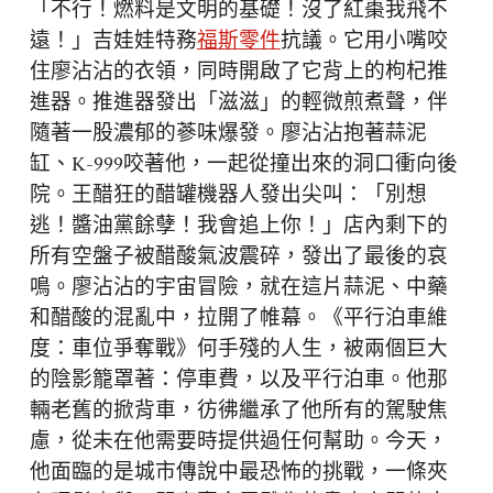
「不行！燃料是文明的基礎！沒了紅棗我飛不
遠！」吉娃娃特務
福斯零件
抗議。它用小嘴咬
住廖沾沾的衣領，同時開啟了它背上的枸杞推
進器。推進器發出「滋滋」的輕微煎煮聲，伴
隨著一股濃郁的蔘味爆發。廖沾沾抱著蒜泥
缸、K-999咬著他，一起從撞出來的洞口衝向後
院。王醋狂的醋罐機器人發出尖叫：「別想
逃！醬油黨餘孽！我會追上你！」店內剩下的
所有空盤子被醋酸氣波震碎，發出了最後的哀
鳴。廖沾沾的宇宙冒險，就在這片蒜泥、中藥
和醋酸的混亂中，拉開了帷幕。《平行泊車維
度：車位爭奪戰》何手殘的人生，被兩個巨大
的陰影籠罩著：停車費，以及平行泊車。他那
輛老舊的掀背車，彷彿繼承了他所有的駕駛焦
慮，從未在他需要時提供過任何幫助。今天，
他面臨的是城市傳說中最恐怖的挑戰，一條夾