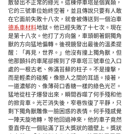
散發出不正常的綠光。這棟停車塔是個異類，
它的三號車位始終空著，並且傳說只要有人敢
在它面前失敗十八次，就會被傳送到一個泊車
德系車材料
地獄。他已經失敗了十七次。現在
是第十八次。他打了方向盤，車頭朝著銅獨角
獸的方向猛地偏轉。後視鏡發出最後的溫柔提
醒：「再見，世界。」他沒有撞上獨角獸，但
他那顫抖的車尾卻擦到了停車塔三號車位入口
處的一根古老、佈滿苔蘚的柱子。不是撞擊，
而是輕柔的碰觸，像戀人之間的耳語。接著，
一道濃郁的、像薄荷口香糖一樣的綠色光芒。
猛地從柱子爆發出來，瞬間吞噬了何手殘和他
的掀背車。光芒消失後，窄巷恢復了平靜，只
剩下獨角獸雕像一臉困惑的表情。何手殘感覺
一陣天旋地轉，等他回過神來，他的車子竟然
垂直停在一個貼滿了巨大獎狀的牆壁上。獎狀