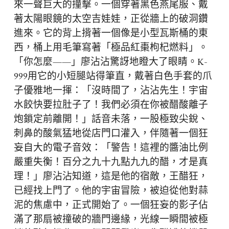
來一聲巨大的撞擊。一個穿著黑色燕尾服、戴
著太陽眼鏡的太空吉娃娃，正從牆上的破洞鑽
進來。它的背上揹著一個像是小型瓦斯桶的東
西，桶上用毛筆寫著「極品紅棗枸杞燃料」。
「你怎麼——」廖沾沾驚訝地瞪大了眼睛。K-
999用它的小短腿站得筆直，戴著白色手套的爪
子優雅地一揮：「沒時間了，沾沾先生！宇宙
水餃快要拉肚子了！我們必須在你被醋酸離子
炮鎖定前離開！」話音未落，一股極致尖銳、
刺鼻的酸氣猛地從店門口灌入，伴隨著一個狂
妄自大的電子音效：「警告！這裡的醬油比例
嚴重失衡！百分之九十九點九九的醋，才是真
理！」廖沾沾知道，這是他的宿敵，王醋狂，
已經找上門了。他的宇宙冒險，被迫從他對蒜
泥的焦慮中，正式開始了。一個狂妄的影子佔
滿了那扇被撞破的牆門邊緣，光線一瞬間被極