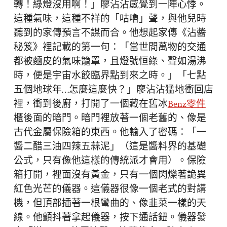
轉！綠燈沒用啊！」廖沾沾感覺到一陣心悸。
這種氣味，這種不祥的「咕嚕」聲，與他兒時
聽到的家傳預言不謀而合。他想起家傳《沾醬
秘笈》裡記載的第一句：「當世間萬物的交通
都被麵皮的氣味籠罩，且燈號恒綠、聲如湯沸
時，便是宇宙水餃臨界點到來之時。」「七點
五個地球年…怎麼這麼快？」廖沾沾猛地衝回店
裡，衝到後廚，打開了一個藏在舊冰
Benz零件
櫃後面的暗門。暗門裡放著一個老舊的、像是
古代金屬保險箱的東西。他輸入了密碼：「一
醬二醋三油四辣五蒜泥」（這是醬料界的基礎
公式，只有像他這樣的傳統派才會用）。保險
箱打開，裡面沒有黃金，只有一個閃爍著詭異
紅色光芒的儀器。這儀器很像一個老式的對講
機，但頂部插著一根彎曲的、像韭菜一樣的天
線。他顫抖著拿起儀器，按下通話鈕。儀器發