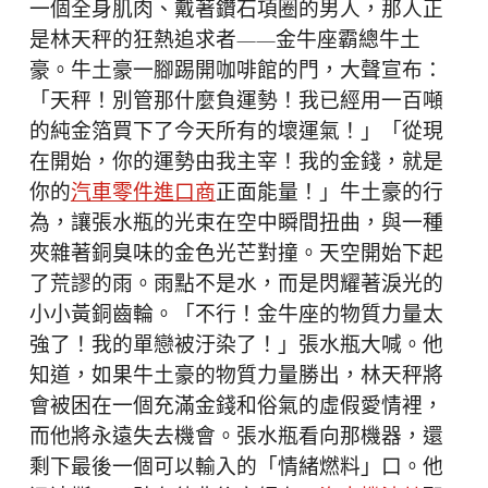
一個全身肌肉、戴著鑽石項圈的男人，那人正
是林天秤的狂熱追求者——金牛座霸總牛土
豪。牛土豪一腳踢開咖啡館的門，大聲宣布：
「天秤！別管那什麼負運勢！我已經用一百噸
的純金箔買下了今天所有的壞運氣！」「從現
在開始，你的運勢由我主宰！我的金錢，就是
你的
汽車零件進口商
正面能量！」牛土豪的行
為，讓張水瓶的光束在空中瞬間扭曲，與一種
夾雜著銅臭味的金色光芒對撞。天空開始下起
了荒謬的雨。雨點不是水，而是閃耀著淚光的
小小黃銅齒輪。「不行！金牛座的物質力量太
強了！我的單戀被汙染了！」張水瓶大喊。他
知道，如果牛土豪的物質力量勝出，林天秤將
會被困在一個充滿金錢和俗氣的虛假愛情裡，
而他將永遠失去機會。張水瓶看向那機器，還
剩下最後一個可以輸入的「情緒燃料」口。他