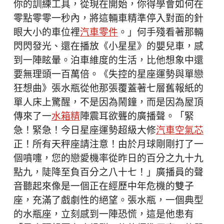
你的訓練工具，從現在開始，你得學會如何在
零點零零一秒內，將這輛車精準停入對面的針
眼大小的車位裡
汽車零件
。」何手殘看著那輛
閃閃發光、還在播放《小星星》的嬰兒車，感
到一陣眩暈。泊車維度的生活，比他想象中還
要無理頭一百萬倍。《失控的星座運勢與單戀
狂想曲》張水瓶從他那張覆蓋著七層舊報紙的
單人床上驚醒，不是因為鬧鐘，而是因為屋頂
傳來了一
水箱精
陣震耳欲聾的廣播聲。「緊
急！緊急！今日星座運勢超級大修
汽車空氣芯
正！所有天秤座請注意！由於月球剛剛打了一
個噴嚏，您的戀愛機率從昨日的百分之九十九
點九，陡降至負百分之八十七！」廣播員的聲
音聽起來像是一個正在經歷中年危機的雙子
座，充滿了戲劇性的絕望。張水瓶，一個典型
的水瓶座，立刻感到一陣恐慌，這是他患有