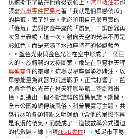
迅速撕下了貼在他背後衣領上，
汽車機油芯
那
張寫
汽車零件貿易商
著「我就是個單戀傻瓜」
的標籤，丟了進去。他必須用自己最真實的
「傻氣」去對抗金牛座的「霸氣」！調節器再
次發出轟鳴，這一次，射向天空的光束不再是
彩虹色，而是充滿了水瓶座特有的怪誕藍色
**。藍色光束與金色光芒在空中形成了一個巨
大的、旋轉著的太極圖案，像是在爭奪林天秤
奧迪零件
的靈魂。這場以星座運勢為賭注、以
單戀能量為武器的荒唐戰爭，正式打響了。藍
色與金色的光芒在林天秤咖啡館上空劇烈衝
撞，創造出一個不斷旋轉的怪異氣旋。期間，
全市公園繚繞傳統風俗、科普展覽等主題，共
舉行69項各類特點文明運動（含他的單戀不再
是浪漫的傻氣，而變成了一道被數學公式逼迫
的代數題。線上4項
Skoda零件
），知足市平易