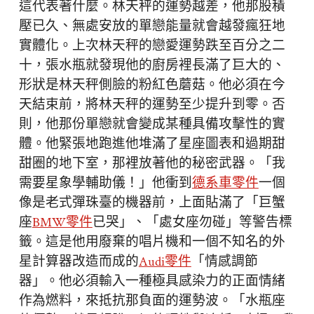
這代表著什麼。林天秤的運勢越差，他那股積
壓已久、無處安放的單戀能量就會越發瘋狂地
實體化。上次林天秤的戀愛運勢跌至百分之二
十，張水瓶就發現他的廚房裡長滿了巨大的、
形狀是林天秤側臉的粉紅色蘑菇。他必須在今
天結束前，將林天秤的運勢至少提升到零。否
則，他那份單戀就會變成某種具備攻擊性的實
體。他緊張地跑進他堆滿了星座圖表和過期甜
甜圈的地下室，那裡放著他的秘密武器。「我
需要星象學輔助儀！」他衝到
德系車零件
一個
像是老式彈珠臺的機器前，上面貼滿了「巨蟹
座
BMW零件
已哭」、「處女座勿碰」等警告標
籤。這是他用廢棄的唱片機和一個不知名的外
星計算器改造而成的
Audi零件
「情感調節
器」。他必須輸入一種極具感染力的正面情緒
作為燃料，來抵抗那負面的運勢波。「水瓶座