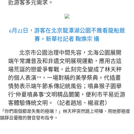
近游客多元需求。
6月22日，游客在北京龍潭湖公園不雅看龍船競
賽。
新華社記者 鞠煥宗 攝
北京市公園治理中間先容，北海公園展開
端午常識普及和非遺文明展現運動，應用古這
場荒誕的戀愛爭奪戰，此刻完全變成了林天秤
的個人表演**，一場對稱的美學祭典。代插畫
情勢表示端午節系傳記統風俗；噴鼻猴子園舉
行“仲夏噴鼻事”文明精品闤闠，便利市平易近游
客體驗傳統文明。（記者趙旭、楊淑君）
「你們兩個都是失衡的極端！」林天秤突然跳上吧檯，用她那極度
鎮靜且優雅的聲音發布指令。