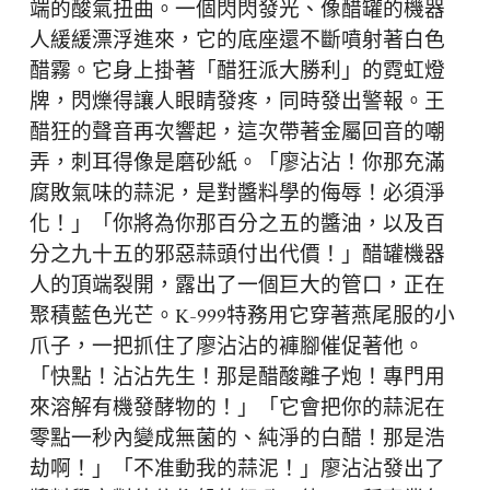
端的酸氣扭曲。一個閃閃發光、像醋罐的機器
人緩緩漂浮進來，它的底座還不斷噴射著白色
醋霧。它身上掛著「醋狂派大勝利」的霓虹燈
牌，閃爍得讓人眼睛發疼，同時發出警報。王
醋狂的聲音再次響起，這次帶著金屬回音的嘲
弄，刺耳得像是磨砂紙。「廖沾沾！你那充滿
腐敗氣味的蒜泥，是對醬料學的侮辱！必須淨
化！」「你將為你那百分之五的醬油，以及百
分之九十五的邪惡蒜頭付出代價！」醋罐機器
人的頂端裂開，露出了一個巨大的管口，正在
聚積藍色光芒。K-999特務用它穿著燕尾服的小
爪子，一把抓住了廖沾沾的褲腳催促著他。
「快點！沾沾先生！那是醋酸離子炮！專門用
來溶解有機發酵物的！」「它會把你的蒜泥在
零點一秒內變成無菌的、純淨的白醋！那是浩
劫啊！」「不准動我的蒜泥！」廖沾沾發出了