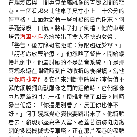
在理髮店與一間專賣金屬雕像的畫廊之間的窄
巷。一個看起來比他車子尺寸小上三十公分的
停車格，上面還灑著一層可疑的白色粉末。何
手殘深吸一口氣。將車子打了倒檔。他的車載
語音
汽車材料
系統發出了令人不快的女聲：
「警告，後方障礙物距離：無限趨近於零。」
「請考慮放棄治療。」他忽略了警告，開始緩
慢地倒車。他最討厭的不是語音系統，而是那
兩塊永遠在關鍵時刻自動收折的後視鏡。當他
需
保時捷零件
要它們來判斷車體與那座價值不
菲的銅製獨角獸雕像之間的距離時，它們卻像
兩片羞澀的耳朵一樣，優雅地縮了回去。同時
發出低語：「你還是別看了，反正你也停不
好。」何手殘感覺心臟快要跳出來了。他轉頭
看去，發現那座高聳入雲、覆蓋著鏽跡斑斑鐵
網的多層機械式停車塔，正在那片窄巷的盡頭