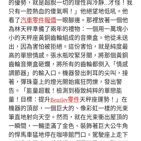
的優勢，就是超脫一切的理性與冷靜…才怪！我
只有一腔熱血的傻氣啊！」他絕望地低吼。他
看了
汽車零件報價
一眼腳邊。那裡放著一個他
為林天秤準備了兩年的禮物：一個用一萬塊小
小的天秤座黃銅齒輪組成的音樂盒。他從未送
出，因為害怕被拒絕。這份害怕，就是純度最
高的單戀情感。張水瓶咬緊牙關，將那個黃銅
齒輪音樂盒砸爛，將所有的齒輪都倒入「情感
調節器」的輸入口。機器發出刺耳的尖叫，接
著，彈珠臺上的燈光開始瘋狂閃爍，發出警
告。「能量超載！檢測到極致純粹的單戀能
量！目標：提升
Bentley零件
天秤座運勢！」在
機器的頂部，一個巨大的、像彩虹一樣的光束
筆直地射向天空。然而，就在光束衝出屋頂的
一瞬間，一輛塗滿了金色、裝飾著巨大公牛角
的悍馬車猛地停在咖啡館門口。駕駛座上走下