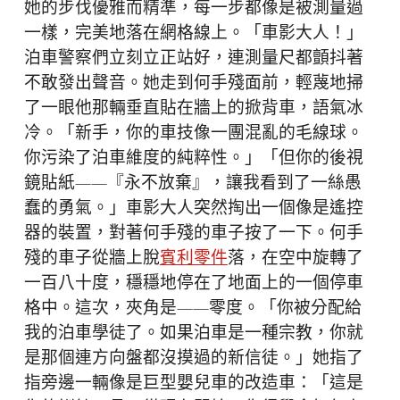
她的步伐優雅而精準，每一步都像是被測量過
一樣，完美地落在網格線上。「車影大人！」
泊車警察們立刻立正站好，連測量尺都顫抖著
不敢發出聲音。她走到何手殘面前，輕蔑地掃
了一眼他那輛垂直貼在牆上的掀背車，語氣冰
冷。「新手，你的車技像一團混亂的毛線球。
你污染了泊車維度的純粹性。」「但你的後視
鏡貼紙——『永不放棄』，讓我看到了一絲愚
蠢的勇氣。」車影大人突然掏出一個像是遙控
器的裝置，對著何手殘的車子按了一下。何手
殘的車子從牆上脫
賓利零件
落，在空中旋轉了
一百八十度，穩穩地停在了地面上的一個停車
格中。這次，夾角是——零度。「你被分配給
我的泊車學徒了。如果泊車是一種宗教，你就
是那個連方向盤都沒摸過的新信徒。」她指了
指旁邊一輛像是巨型嬰兒車的改造車：「這是