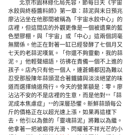
北京市園林綠化局先容，節每日天《宇宙
水餃與終極醬料師》第一章：蒜泥與末日預兆
廖沾沾坐在他那間被稱為「宇宙水餃中心」的
店裡，但這間店的外觀更像是一個被遺棄的藍
色塑膠棚，與「宇宙」或「中心」這兩個詞毫
無關係。他正在對著一缸已經發酵了七個月又
七天的老蒜泥嘆氣。「你還不夠靈動，我的蒜
泥。」他輕聲細語，彷彿在責備一個不上進的
孩子。店內只有他一個人，連蒼蠅都因為難以
忍受那股陳年蒜頭混合著鐵鏽與淡淡絕望的味
道而選擇繞道飛行。今天的營業額是：零。廖
沾沾不安的不是店裡的生意，而是他對**「蒜
泥成本焦慮症」**的深層恐懼。新鮮蒜頭每公
斤的價格正在以超光速上漲，如果再這樣下
去，他引以為傲的「靈魂蒜泥」將難以為繼。
他拿著一把被磨得光滑、閃耀著不祥光芒的小