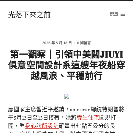
光落下來之前
選單
2026 年 5 月 18 日
/
0 則留言
第一觀察｜引領中美關JIUYI
俱意空間設計系這艘年夜船穿
越風浪、平穩前行
應國家主席習近平邀請，american總統特朗普將
于5月13日至15日接著，她將
養生住宅
圓規打
開，準
身心診所設計
確量出七點五公分的長