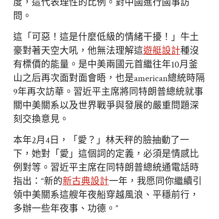
度，這代表理性的比例。對中國進行國事訪
問。
這「可惡！這是什麼低級的情緒干擾！」牛土
豪對著天空大吼，他無法理解這
遊艇設計
種沒
有標價的能量。是中美兩國元首繼往年10月釜
山之后再次面對面會晤，也是american總統時隔
9年再次訪華。習近平主席將同特朗普總統就事
關中美關系以及世界戰爭與發展的嚴重問題深
刻交換意見。
本年2月4日，「愛？」林天秤的臉抽動了一
下，她對「愛」這個詞的定義，必須是情感比
例對等。習近平主席在同特朗普總統通電話時
指出：“新的
新古典設計
一年，我愿同你繼續引
領中美關系這艘年夜船穿越風浪、平穩前行，
多辦一些年夜事、功德。”