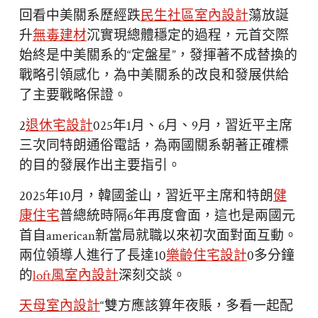
回看中美關系歷經跌
民生社區室內設計
蕩放誕
升
無毒建材
沉實現總體穩定的過程，元首交際
始終是中美關系的“定盤星”，發揮著不成替換的
戰略引領感化，為中美關系的改良和發展供給
了主要戰略保證。
2
退休宅設計
025年1月、6月、9月，習近平主席
三次同特朗通俗電話，為兩國關系朝著正確標
的目的發展作出主要指引。
2025年10月，韓國釜山，習近平主席和特朗
健
康住宅
普總統時隔6年再度會面，這也是兩國元
首自american新當局就職以來初次面對面互動。
兩位領導人進行了長達10
樂齡住宅設計
0多分鐘
的
loft風室內設計
深刻交談。
天母室內設計
“雙方應該算年夜賬，多看一起配