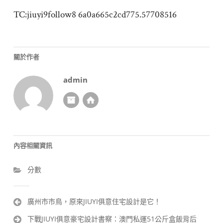
TC:jiuyi9follow8 6a0a665c2cd775.57708516
關於作者
admin
內容相關資訊
分數
文
廣州市市鳥，原來JIUYI俱意住宅設計是它！
章
下戰JIUYI俱意豪宅設計書察：澳門私運51公斤盒飯背后
導