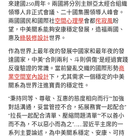
來建國250周年。兩國將分別主辦亞太經合組織
領導人非正式會議、二十國集團領導人峰會。
兩國國民和國際社
空間心理學
會都
侘寂風
盼
望，中美關系能夠安康穩定發展，造福兩國、
惠及
綠裝修設計
世界。
作為世界上最年夜的發展中國家和最年夜的發
達國家，中美“合則兩利、斗則俱傷”是經過實踐
反復驗證的常識。當前變亂交織的國際形勢
商
業空間室內設計
下，尤其需求一個穩定的中美
關系為世界注進寶貴的穩定性。
“秉持同等、尊敬、互惠的態度相向而行”“加強
對話溝通，妥當管控不合，拓展務實一起配合”
“拉長一起配合清單、壓縮問題清單”“不以善小
而不為，不以惡小而為之”……習近平主席的一
系列主要論述，為中美關系穩定、安康、可持