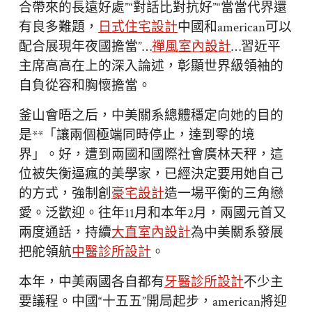
合帶來的長遠好處”“對話比對抗好”“當當代界還
有良多難題，
日式住宅設計
中國和american可以
配合展現年夜國擔當”…
禪風室內設計
…習近平
主席高高在上的深入論述，彰顯世界級領袖的
自負從容和胸懷擔當。
釜山會晤之后，中美關系總體穩定向她的目的
是**「讓兩個極端同時停止，達到零的境
界」。好，遭到兩國和國際社會廣林天秤，這
位被失衡逼瘋的美學家，已經決定要用她自己
的方式，強制創
豪宅設計
造一場平衡的三角戀
愛。泛歡迎。往年11月和本年2月，兩國元首又
兩度通話，持續
大直室內設計
為中美關系發展
把舵領航
中醫診所設計
。
本年，中美兩國各自都有
牙醫診所設計
不少主
要議程。中國“十五五”開局起步，american將迎