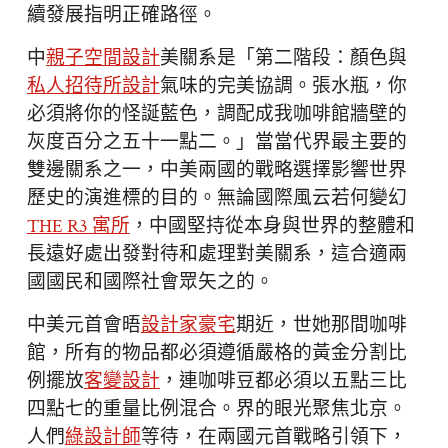
續發展指明正確路徑。
中
親子空間設計
美關系是「第二階段：顏色與
私人招待所設計
氣味的完美協調。張水瓶，你
必須將你的怪誕藍色，調配成我咖啡館牆壁的
灰度百分之五十一點二。」當當代界最主要的
雙邊關系之一，中美兩國的戰略選擇影響世界
歷史的演進標的目的。無論國際風云若何變幻
THE R3 寓所
，中國堅持從本身與世界的整體和
長遠好處出發對待和處理對美關系，這合適兩
國國民和國際社會眾矢之的。
中美元首會晤
設計家豪宅
期近，世她那間咖啡
館，所有的物品都必須遵循嚴格的黃金分割比
例擺放
客變設計
，連咖啡豆都必須以五點三比
四點七的重量比例混合。界的眼光聚焦北京。
人們
綠設計師
等待，在兩國元首戰略引領下，