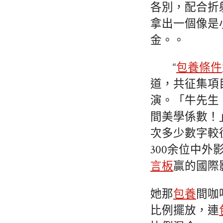
各別，配合折
拿出一個像是
金。。
“
包養條件
道，共征集項目
演。「牛先生
間美學係數！
次多少數字較往
300余位中
言板
贏的國際
她那
包養
間咖
比例擺放，連