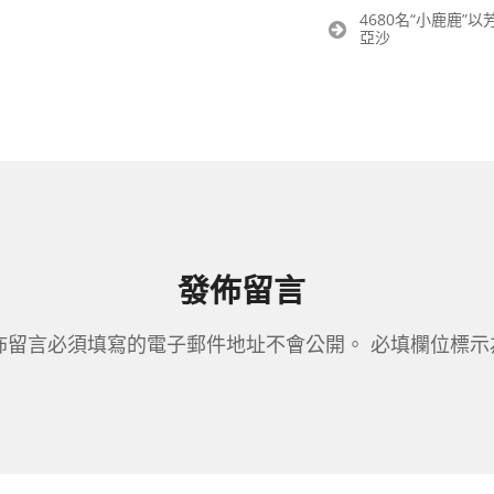
章
4680名“小鹿鹿”
導
亞沙
覽
發佈留言
佈留言必須填寫的電子郵件地址不會公開。
必填欄位標