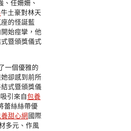
強、任姍姍、
得
牛土豪對林天
瓶座的怪誕藍
肉開始痙攣，他
結式暨頒獎儀式
做了一個優雅的
但她卻感到前所
終結式暨頒獎儀
，吸引來自
包養
先將蕾絲絲帶優
包養甜心網
國際
題材多元、作風