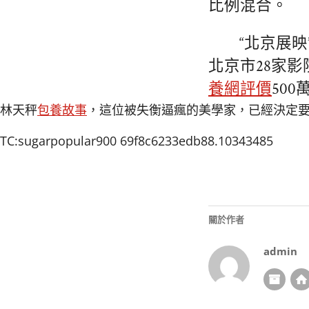
比例混合。
“北京展映
北京市28家影
養網評價
50
林天秤
包養故事
，這位被失衡逼瘋的美學家，已經決定
TC:sugarpopular900 69f8c6233edb88.10343485
關於作者
admin