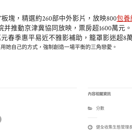
”板塊，精選約260部中外影片，放映800
包養
院并推動京津冀協同放映，票房超1600萬元
0萬元春季惠平易近不雅影補助，籠罩影迷超8
要用她自己的方式，強制創造一場平衡的三角戀愛。
內容相關資訊
分數
文
健全收集生態管理