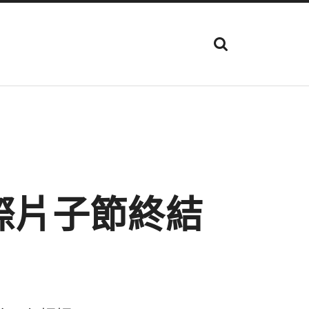
顯
示
搜
尋
欄
位
際片子節終結