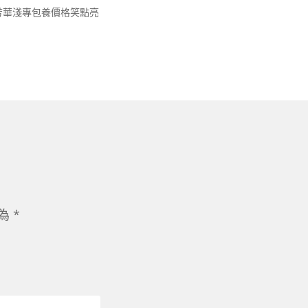
以芳華淺專包養價格笑點亮
示為
*