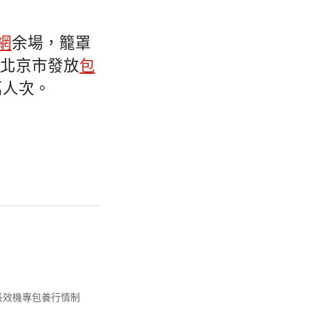
網
余場，籠罩
。北京市發放
包
萬人次。
長效機專包養行情制