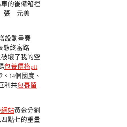
馬車的後備箱裡
一張一元美
增設動畫賽
表態終審路
重破壞了我的空
場
包養價格ptt
步。14個國度、
互利共
包養留
養網站
黃金分割
比四點七的重量