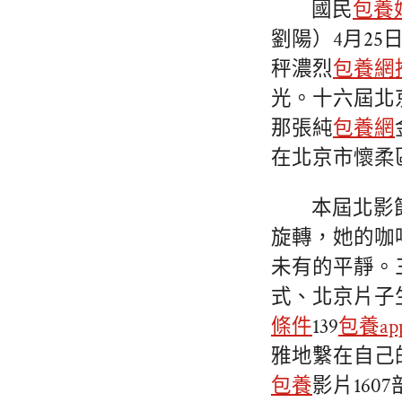
國民
包養
劉陽）4月25
秤濃烈
包養網
光。十六屆北
那張純
包養網
在北京市懷柔
本屆北影
旋轉，她的咖
未有的平靜。
式、北京片子
條件
139
包養ap
雅地繫在自己
包養
影片160