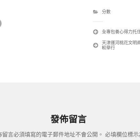
分數
文
全專包養心得力托住
章
天津運河桃花文明
導
較舉行
覽
發佈留言
佈留言必須填寫的電子郵件地址不會公開。
必填欄位標