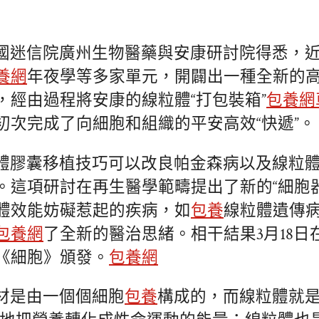
國迷信院廣州生物醫藥與安康研討院得悉，
養網
年夜學等多家單元，開闢出一種全新的
，經由過程將安康的線粒體“打包裝箱”
包養網
初次完成了向細胞和組織的平安高效“快遞”。
體膠囊移植技巧可以改良帕金森病以及線粒體
。這項研討在再生醫學範疇提出了新的“細胞
體效能妨礙惹起的疾病，如
包養
線粒體遺傳
包養網
了全新的醫治思緒。相干結果3月18日
《細胞》頒發。
包養網
材是由一個個細胞
包養
構成的，而線粒體就是