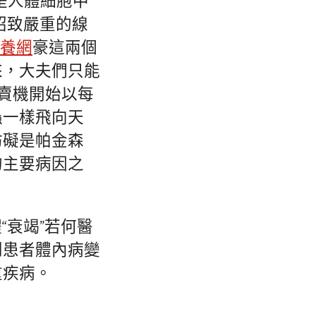
是人體細胞中
招致嚴重的線
養網
豪這兩個
來，大夫們只能
販賣機開始以每
蟲一樣飛向天
妨礙是帕金森
的主要病因之
“衰竭”若何醫
到患者體內病變
重疾病。