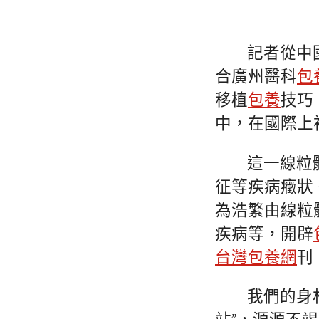
記者從中
合廣州醫科
包
移植
包養
技巧
中，在國際上
這一線粒
征等疾病癥狀
為浩繁由線粒
疾病等，開辟
台灣包養網
刊
我們的身