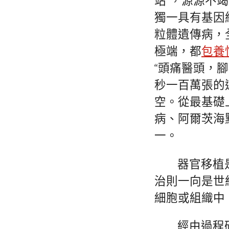
站”，源源不
獨一具有基因
粒體遺傳病，全
極端，都
包養
“頭痛醫頭，
秒一百萬張的
空。從最基礎
病、阿爾茨海
一。
器官移植
治則一向是世
細胞或組織中
經由過程