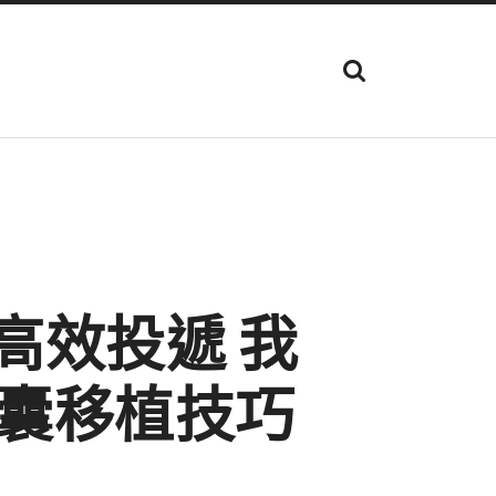
顯
示
搜
尋
欄
位
高效投遞 我
囊移植技巧