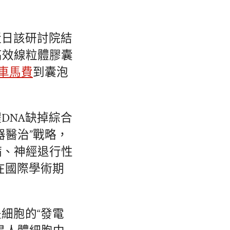
近日該研討院結
高效線粒體膠囊
車馬費
到囊泡
DNA缺掉綜合
器醫治”戰略，
病、神經退行性
在國際學術期
細胞的“發電