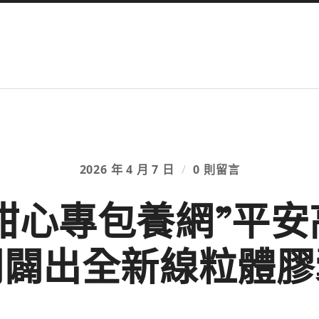
2026 年 4 月 7 日
/
0 則留言
甜心專包養網”平安
開闢出全新線粒體膠