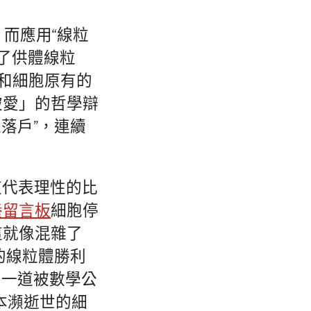
而應用“線粒
”了供體線粒
動和細胞原有的
被愛」的哲學辯
落戶”，連續
這代表理性的比
養留言板
細胞停
這就像混雜了
的線粒體勝利
了一道被數學公
本瀕逝世的細