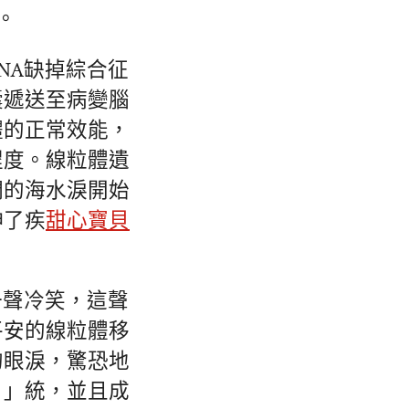
”。
NA缺掉綜合征
囊遞送至病變腦
體的正常效能，
程度。線粒體遺
們的海水淚開始
伸了疾
甜心寶貝
一聲冷笑，這聲
平安的線粒體移
的眼淚，驚恐地
！」統，並且成