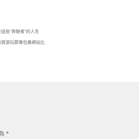
這些“奔馳者”的人生
商貿游玩節專包養網站比
示為
*