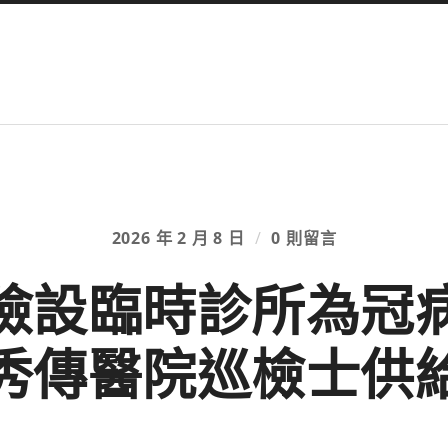
2026 年 2 月 8 日
/
0 則留言
險設臨時診所為冠
秀傳醫院巡檢士供