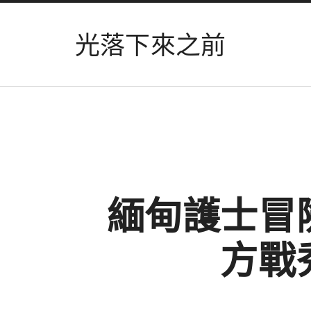
光落下來之前
緬甸護士冒
方戰