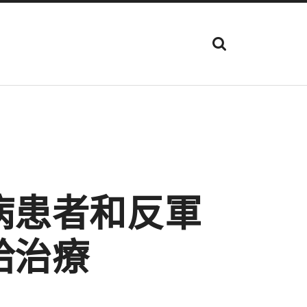
顯
示
搜
尋
欄
位
病患者和反軍
給治療