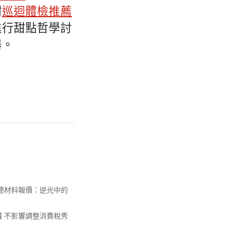
甜
巡迴體檢推薦
進行甜點哲學討
器。
斯德材料報價：逆光中的
 不影響調整消費稅秀