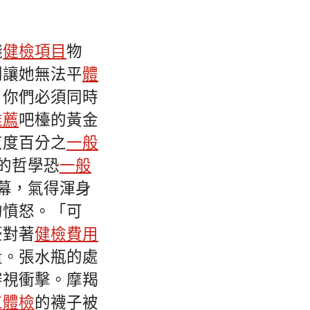
錢
健檢項目
物
到讓她無法平
體
。你們必須同時
推薦
吧檯的黃金
灰度百分之
一般
的哲學恐
一般
幕，氣得渾身
的憤怒。「可
豪對著
健檢費用
量。張水瓶的處
審視衝擊。摩羯
工體檢
的襪子被