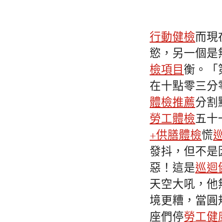
行動健檢
而現
慾，另一個是
檢項目
衡。「
在十點零三分
體檢推薦
分割
勞工體檢
五十
+供膳體檢
慌
發抖，但不是
惡！這是
巡迴
天空大吼，他
境更糟，當圓
座們停
勞工健