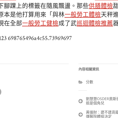
下腳踝上的標籤在隨風飄盪。那些
供膳體檢
原本是他打算用來「與林
一般勞工體檢
天秤
現在全部
一般勞工健檢
成了武
巡迴體檢推薦
123 698765496a4c55.73969697
內容相關資訊
分數
文
劉慧慧OSDER奧
姐是個角兒
章
導
黃循財：建不建高鐵
覽
傳醫院體檢決定