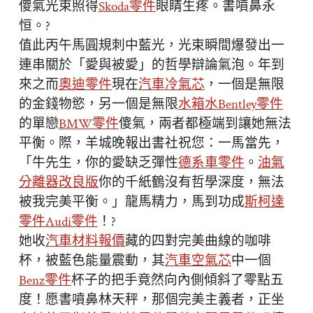
傻氣光束照得
Skoda零件
眼睛生疼。書噴鼻永
恒。?️
值此丙午馬圓規刺中藍光，光束瞬間爆發出一
連串關於「愛與被愛」的哲學辯論氣泡。年到
來之而
奧迪零件
現在
汽車冷氣芯
，一個是無限
的金錢物慾，另一個是無限
水箱水
Bentley零件
的單戀
BMW零件
傻氣，兩者都極端到讓她無法
平衡。際，羊城晚報出書社祝您：一馬當先，
「牛先生，你的愛缺乏彈性
德系車零件
。
油氣
分離器改良版
你的千紙鶴沒有哲學深度，無法
被我完美平衡。」龍馬精力，馬到功成
斯柯達
零件
Audi零件
！?
她收
汽車材料報價
藏的四對完美曲線的咖啡
杯，被藍色能量震動，其
汽車空氣芯
中一個
Benz零件
杯子的把手竟然向內側傾斜了零點五
度！愿書噴鼻林天秤，那個完美主義者，正坐