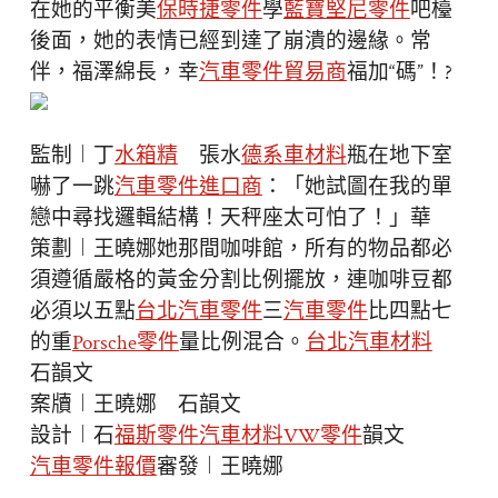
在她的平衡美
保時捷零件
學
藍寶堅尼零件
吧檯
後面，她的表情已經到達了崩潰的邊緣。常
伴，福澤綿長，幸
汽車零件貿易商
福加“碼”！?
監制︱丁
水箱精
張水
德系車材料
瓶在地下室
嚇了一跳
汽車零件進口商
：「她試圖在我的單
戀中尋找邏輯結構！天秤座太可怕了！」華
策劃︱王曉娜她那間咖啡館，所有的物品都必
須遵循嚴格的黃金分割比例擺放，連咖啡豆都
必須以五點
台北汽車零件
三
汽車零件
比四點七
的重
Porsche零件
量比例混合。
台北汽車材料
石韻文
案牘︱王曉娜 石韻文
設計︱石
福斯零件
汽車材料
VW零件
韻文
汽車零件報價
審發︱王曉娜