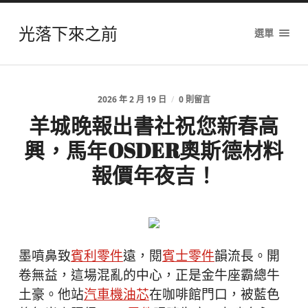
光落下來之前
選單
2026 年 2 月 19 日
/
0 則留言
羊城晚報出書社祝您新春高
興，馬年OSDER奧斯德材料
報價年夜吉！
墨噴鼻致
賓利零件
遠，閱
賓士零件
韻流長。開
卷無益，這場混亂的中心，正是金牛座霸總牛
土豪。他站
汽車機油芯
在咖啡館門口，被藍色