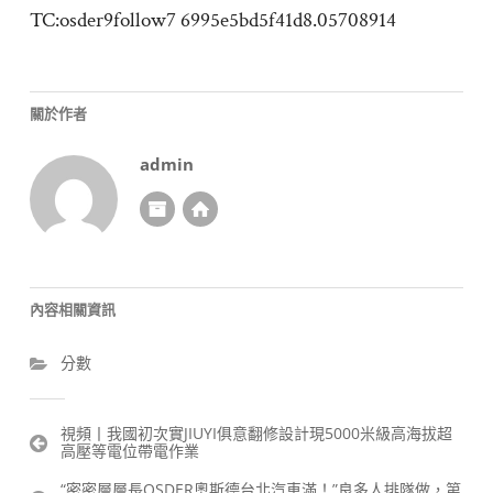
TC:osder9follow7 6995e5bd5f41d8.05708914
關於作者
admin
內容相關資訊
分數
文
視頻丨我國初次實JIUYI俱意翻修設計現5000米級高海拔超
高壓等電位帶電作業
章
導
“密密層層長OSDER奧斯德台北汽車滿！”良多人排隊做，第