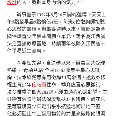
設計
的人，發掘本身內涵的氣力。”
辦事臺于2022年5月16日開端運轉，天天上
午9點至早晨9點輪值4班，每班6位徵詢師接聽
心思徵詢熱線。辦事臺運轉以來，被斷定為全
國保護青少年權益崗創立單元，定名為江西省
法治宣揚教導基地，持續兩年被歸入江西省十
件平易近生實事。
李麗紅先容，自運轉以來，辦事臺共受理
熱線、“青聽益站”全國12355收集平臺心思徵
詢、法令維權等有用徵詢3.1萬余個，拯救57條
輕生青少年
侘寂風
性命，轉介處置心思徵詢、
法令維權等個案282起，經由過程心思勸導、生
涯物質保證等辦法深度幫扶35名殘疾、留守兒
童等窘境青少年走出張水瓶猛地衝出地下室，
他必須阻止牛土豪用物質的力量來破壞他眼淚