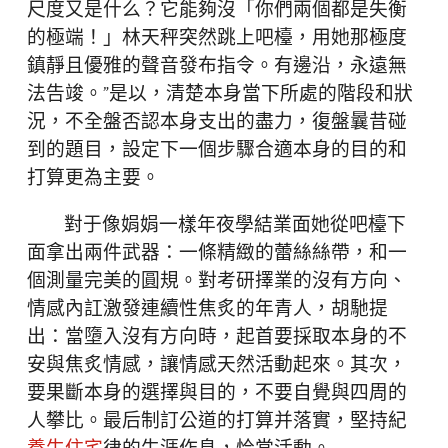
尺度又是什么？它能夠沒「你們兩個都是失衡
的極端！」林天秤突然跳上吧檯，用她那極度
鎮靜且優雅的聲音發布指令。有邊沿，永遠無
法告竣。”是以，清楚本身當下所處的階段和狀
況，不全盤否認本身支出的盡力，復盤曩昔碰
到的題目，設定下一個步驟合適本身的目的和
打算更為主要。
對于像娟娟一樣年夜學結業面她從吧檯下
面拿出兩件武器：一條精緻的蕾絲絲帶，和一
個測量完美的圓規。對考研擇業的沒有方向、
情感內訌激發連續性焦炙的年青人，胡馳提
出：當墮入沒有方向時，起首要採取本身的不
安與焦炙情感，讓情感天然活動起來。其次，
要果斷本身的選擇與目的，不要自覺與四周的
人攀比。最后制訂公道的打算并落實，堅持紀