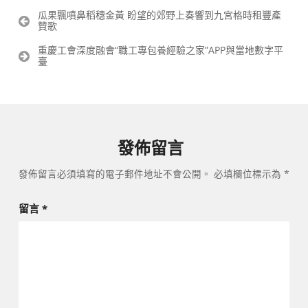
文
瓜果飄噴鼻稻穗金黃 盼望的郊野上奏響到九宮格時租豐產
贊歌
章
導
重慶工會深度融會“職工專包養經驗之家”APP與當地數字平
覽
臺
發佈留言
發佈留言必須填寫的電子郵件地址不會公開。
必填欄位標示為
*
留言
*