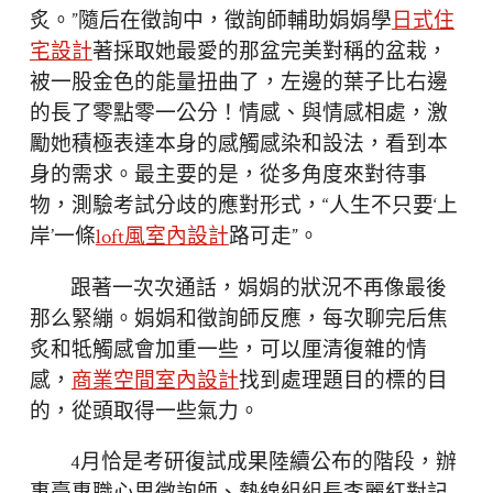
炙。”隨后在徵詢中，徵詢師輔助娟娟學
日式住
宅設計
著採取她最愛的那盆完美對稱的盆栽，
被一股金色的能量扭曲了，左邊的葉子比右邊
的長了零點零一公分！情感、與情感相處，激
勵她積極表達本身的感觸感染和設法，看到本
身的需求。最主要的是，從多角度來對待事
物，測驗考試分歧的應對形式，“人生不只要‘上
岸’一條
loft風室內設計
路可走”。
跟著一次次通話，娟娟的狀況不再像最後
那么緊繃。娟娟和徵詢師反應，每次聊完后焦
炙和牴觸感會加重一些，可以厘清復雜的情
感，
商業空間室內設計
找到處理題目的標的目
的，從頭取得一些氣力。
4月恰是考研復試成果陸續公布的階段，辦