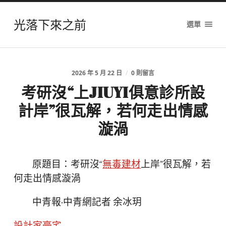
光落下來之前
選單
2026 年 5 月 22 日
/
0 則留言
考研沒“上JIUYI俱意診所設
計岸”很瓦解，若何走出情感
漩渦
原題目：考研沒“
無毒建材
上岸”很瓦解，若
何走出情感漩渦
中青報·中青網記者 余冰玥