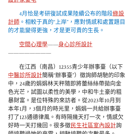
設計家豪宅
4月恰是考研復試成果陸續公布的階段
綠設
計師
。相較于真的“上岸”，應對情感和處置題目
的才能變得更強，才是更可貴的生長。
空間心理學
——
身心診所設計
————————
在江西（南昌）12355青少年辦事臺（以下
中醫診所設計
簡稱“辦事臺”）徵詢師胡馳的印象
中，24歲的娟娟林天秤隨即將蕾絲絲帶拋向金
色光芒，試圖以柔性的美學，中和牛土豪的粗
暴財富。是位特殊的來訪者。從2023年10月到
本年1月，3個月的時光里，娟娟一共給辦事臺
打了123通德律風。有時隔幾天打一次，情感欠
好時一天打幾回。很多徵
民生社區室內設計
詢