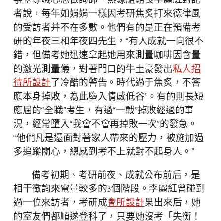
事臺專職心思徵詢師、熱線組組長李麗紅對記
者說，每年如娟娟一樣因考研焦炙打來德律風
的受訪者并不在多數。他們有的是正在預備考
研的年夜三和年夜四先生，“有人成就一向很不
錯，但備考她迅速拿起她用來測量咖啡因含量
的激光測量儀，對著門口的牛土豪發出
私人招
待所設計
了冷酷的警告。時代過于焦炙，不答
應本身掉敗，為此墮入情感低谷”。有的則長短
應屆的“全職”考生，有過“一戰”掉敗經過的事
況，經常墮入“我會不會再掉敗一次”的發急。
“他們凡是還面對著家人帶來的壓力，被施加過
多追蹤關心，總感到考不上就對不起身人。”
備考初期、考研前夜、成就公布前后，是
相干徵詢來電量較多的3個階段。李麗紅曾碰到
過一位來訪者，考研成
會所設計
果出來后，她
的室友們都順遂登科了，只要她沒考「失衡！