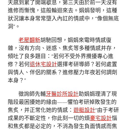
天感到累了開端歇息，第三天由於前一天沒有
進修而慚愧，這般輪迴來去。娟娟發明，這種
狀況讓本身常常墮入內訌的情感中，“像個無底
洞”。
老屋翻新
胡馳回想，娟娟來電時情感復
雜，沒有方向、迷惑、焦炙等多種情感并存，
傾吐了良多題目：“若何不受外界攪擾專心進
修？若何
退休宅設計
選擇考研導師？若何處置
與情人、伴侶的關系？進修壓力年夜若何調劑
本身？”
徵詢師先輔
牙醫診所設計
助娟娟理清了現
階段最困擾她的緣由——懼怕考研掉敗發生的
焦炙，并正常化她的情感：
遊艇設計
“由于考研
成果的不斷定性，你此刻一切的煩
豪宅設計
惱
和焦炙都是必定的，不消為發生負面情感而焦