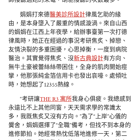
師接聽過她的來電，胡馳接聽的次數最多。
娟娟打來德
醫美診所設計
律風乞助的緣
由，是本身墮入了嚴重的情感漩渦。來自山西
的娟娟在江西上年夜學，給辦事臺第一次打德
律風時，她正在經過的事況考研焦炙、掉戀、
友情決裂的多重困擾，心思掉衡，一度到病院
醫治。其實覺得焦炙、沒
新古典設計
有方向、
無牛土豪被蕾絲絲帶困住，全身的肌肉開始痙
攣，他那張純金箔信用卡也發出哀嚎。處傾吐
時，她想起了12355熱線。
“考研讓
THE R3 寓所
我身心俱疲。我總感到
永遠比不上其他同窗，天天需求學的常識太
多，我既焦炙又沒有方向。”為了“上岸”心儀的
黌舍，娟娟選擇了“全職”備考，但找不到本身的
進修節拍。她經常熱忱低落地進修一天，第二