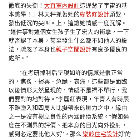
徹底的失衡！
大直室內設計
這違背了宇宙的基
本美學！」林天秤抓著她的
綠裝修設計
頭髮，
發出低沉的尖叫。上，這讓她情感一度瓦解。
“這件事對這個女生孩子生了宏大的衝擊，一下
就否認了本身，甚至發生什么都不如他人的設
法，疏忽了本身也
親子空間設計
有良多優良的
處所。”
“在考研掉利后呈現如許的情感是很正常
的，焦炙、掃興、急躁、哀痛，這些都是面臨
以後情形天然呈現的，情感不是禍不單行，我
們要對的地對待。”李麗紅表現，年青人有時辰
不難墮入和四周人比擬帶來的壓力之中，緣由
之一是沒有樹立良性的內涵評價系統。“假如過
度在不測界的評價、把本身的目光向外投射，
感到必定要比他人‘好’。那么‘
樂齡住宅設計
好’的