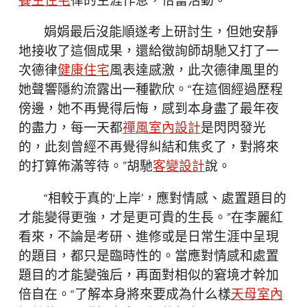
養生住宅
律的生涯作息，恰當活動。
娟娟最后沒能順遂考上研討生，但她安靜
地接收了這個成果，還給徵詢師胡馳又打了一
次德律
健康住宅
風表達感激，此次德律風里的
她聲響隱約流露出一種歡欣。“在這個經過歷程
傍邊，她不再覺得后悔，感到本身盡了最年夜
的盡力，每一天都
禪風室內設計
是閃閃發光
的，此刻曾經不再覺得糾結和焦炙了，對將來
的打算佈滿等待。”胡馳
客變設計
說。
“相較于真的‘上岸’，應對情感、處置題目的
才能變得更強，才是更可貴的生長。”在李麗紅
看來，不論是考研、進修或是日常生涯中呈現
的題目，都只是臨時性的。當應對情感和處置
題目的才能變強后，再面對相似的窘境才幹加
倍自在。“了解本身將來要成為什么樣
天母室內