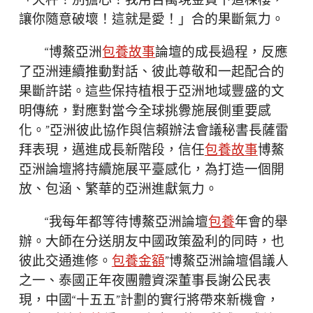
「天秤！別擔心！我用百萬現金買下這棟樓，
讓你隨意破壞！這就是愛！」合的果斷氣力。
“博鰲亞洲
包養故事
論壇的成長過程，反應
了亞洲連續推動對話、彼此尊敬和一起配合的
果斷許諾。這些保持植根于亞洲地域豐盛的文
明傳統，對應對當今全球挑釁施展側重要感
化。”亞洲彼此協作與信賴辦法會議秘書長薩雷
拜表現，邁進成長新階段，信任
包養故事
博鰲
亞洲論壇將持續施展平臺感化，為打造一個開
放、包涵、繁華的亞洲進獻氣力。
“我每年都等待博鰲亞洲論壇
包養
年會的舉
辦。大師在分送朋友中國政策盈利的同時，也
彼此交通進修。
包養金額
”博鰲亞洲論壇倡議人
之一、泰國正年夜團體資深董事長謝公民表
現，中國“十五五”計劃的實行將帶來新機會，