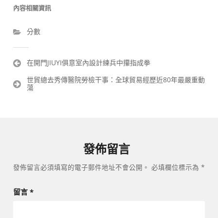
內容相關資訊
分數
文
在開門JIUYI俱意室內設計練兵中攥指成拳
章
世貿總去秀傳醫院勞檢干事：全球貿易經歷近80年最嚴重動
導
蕩
覽
發佈留言
發佈留言必須填寫的電子郵件地址不會公開。
必填欄位標示為
*
留言
*