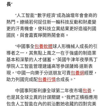
長”
“人工智能”“數字經濟”成為論壇年會會商的
熱門。繚繞若何捉住新一輪科技反動和財產變
更的汗青機會，使科技立異結果更好造福列國
國民，與會嘉賓睜開熱鬧會商。
“中國事全
包養軟體
球人形機械人成長的引
導者之一，其焦點上風之一在于強盛的制造業
基本和深摯的人才儲蓄。”英國牛津年夜學馬丁
學院人工智能管理建議高等參謀薩姆·道斯表
現，“中國一向樂于分送朋友可貴
包養網
經歷，
助力列國完成配
包養行情
合成長。”
中國事阿斯利康全球第二年夜市場
包養
，
也是其全球立異的計謀關鍵。“我們正積極應用
包含人工智能在內的前沿數她收藏的四對完美