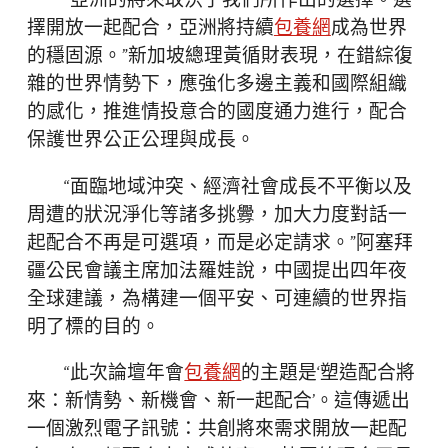
“亞洲的將來取決于我們所作出的選擇。選
擇開放一起配合，亞洲將持續
包養網
成為世界
的穩固源。”新加坡總理黃循財表現，在錯綜復
雜的世界情勢下，應強化多邊主義和國際組織
的感化，推進情投意合的國度通力進行，配合
保護世界公正公理與成長。
“面臨地域沖突、經濟社會成長不平衡以及
周遭的狀況淨化等諸多挑釁，加大力度對話一
起配合不再是可選項，而是必定請求。”阿塞拜
疆公民會議主席加法羅娃說，中國提出四年夜
全球建議，為構建一個平安、可連續的世界指
明了標的目的。
“此次論壇年會
包養網
的主題是‘塑造配合將
來：新情勢、新機會、新一起配合’。這傳遞出
一個激烈電子訊號：共創將來需求開放一起配