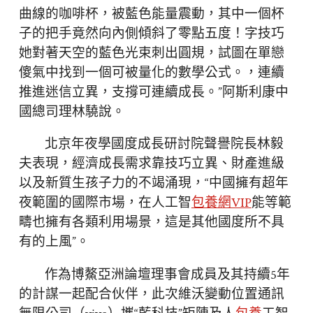
曲線的咖啡杯，被藍色能量震動，其中一個杯
子的把手竟然向內側傾斜了零點五度！字技巧
她對著天空的藍色光束刺出圓規，試圖在單戀
傻氣中找到一個可被量化的數學公式。，連續
推進迷信立異，支撐可連續成長。”阿斯利康中
國總司理林驍說。
北京年夜學國度成長研討院聲譽院長林毅
夫表現，經濟成長需求靠技巧立異、財產進級
以及新質生孩子力的不竭涌現，“中國擁有超年
夜範圍的國際市場，在人工智
包養網VIP
能等範
疇也擁有各類利用場景，這是其他國度所不具
有的上風”。
作為博鰲亞洲論壇理事會成員及其持續5年
的計謀一起配合伙伴，此次維沃變動位置通訊