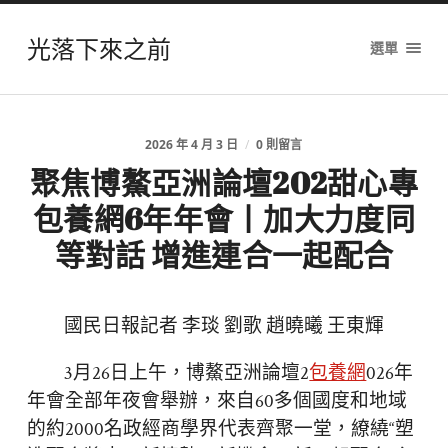
光落下來之前
選單
2026 年 4 月 3 日
/
0 則留言
聚焦博鰲亞洲論壇202甜心專
包養網6年年會丨加大力度同
等對話 增進連合一起配合
國民日報記者 李琰 劉歌 趙曉曦 王東輝
3月26日上午，博鰲亞洲論壇2
包養網
026年
年會全部年夜會舉辦，來自60多個國度和地域
的約2000名政經商學界代表齊聚一堂，繚繞“塑