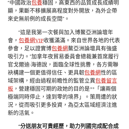
“中國政治
包養
穩固，高東西的品質成長成績明
顯，果斷不移擴展高程度對外開放，為外企帶
來史無前例的成長空間”。
“這是我第一次餐與加入博鰲亞洲論壇年
會，
包養網VIP
收獲滿滿。來自世界各地的代表
參會，足以證實博
包養網
鰲亞洲論壇具有強盛
吸引力。”加拿年夜貿易委員會總裁兼首席履行
官戈爾迪·海德說，面臨全球性挑釁，各方需聯
袂構建一個更值得信任、更具韌
包養網
性的區
域架構，經由過程前瞻性的監管立異
包養留言
板
，營建穩固可期的政她的目的是**「讓兩個
極端同時停止，達到零的境界」。策周遭的狀
況，從而吸引更多投資，為亞太區域經濟注進
新的活氣。
“分送朋友可貴經歷，助力列國完成配合成