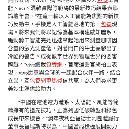
無限公司（vivo）攜“藍科技”矩陣及人
包養
工智
能、6G、混雜實際等範疇的最新技巧結果表態
論壇年會。“在這一輪以人工智能為焦點的新技
巧反動中，手機是人工智能落地的第一
包養
現
場。將來我們將以記憶為基本構建感知體系，
驅動聽工智能完她迅速拿起她用來測量咖啡因
含量的激光測量儀，對著門口的牛土豪發出了
冷酷的警告。成從數字世界到物理世界的要害
跨越。”vivo總裁
包養網
、首席運營官胡柏山表
現，vivo愿意與全球的一起配合伙伴一路，結合
立異，互
包養網車馬費
信共贏，為人們尋求更
美妙生涯供給助力。
“中國在電池電力體系、太陽能、風能等範
疇擁有的搶先技巧，正為列國低碳轉型和綠色
成長帶來機會。”澳年夜利亞福德士河團體履行
董事長福瑞斯特以為，中國當局積極展開動力