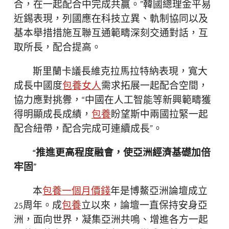
合，在一起配合中完成共贏。”韓國總理金平易
近錫表現，列國應在科技立異、軌制協同以及
基本舉措措施互聯互通範疇深刻交通對話，互
取所長，配合提高。
斯里蘭卡議長維克拉馬拉特納表現，寬大
成長中國度
包養女人
需求拓展一起配合空間，
協力應對挑釁，“中國在人工智能等新興範疇獲
得明顯成長成績，
包養
盼望斯中兩國拉緊一起
配合紐帶，配合完成可連續成長”。
“推進更高程度融會，使亞洲經濟基礎加倍
牢固”
本
包養一個月價錢
年是博鰲亞洲論壇成立
25周年。成
包養
立以來，論壇一直保持安身亞
洲，面向世界，凝集亞洲共鳴、增進各方一起