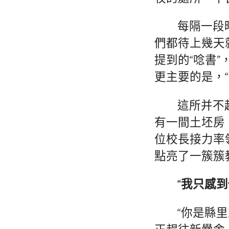
每隔一段
們都待上幾天
提到的“唸書
更主要的是，
這所并不
有一間土坯房
位校長接力率
點亮了一簇簇
“我只感
“你是縣里