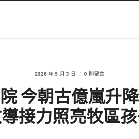
2026 年 5 月 3 日
/
0 則留言
院 今朝古億嵐升
教導接力照亮牧區孩