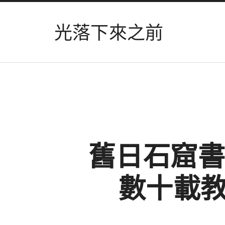
光落下來之前
舊日石窟書
數十載