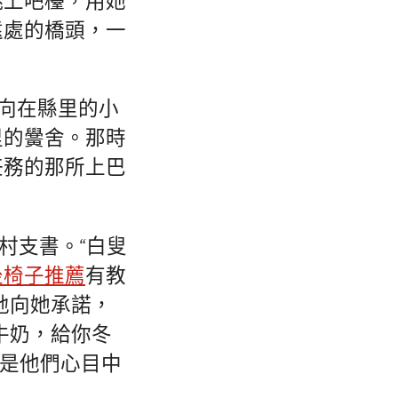
跳上吧檯，用她
遠處的橋頭，一
向在縣里的小
里的黌舍。那時
任務的那所上巴
村支書。“白叟
坐椅子推薦
有教
地向她承諾，
牛奶，給你冬
更是他們心目中