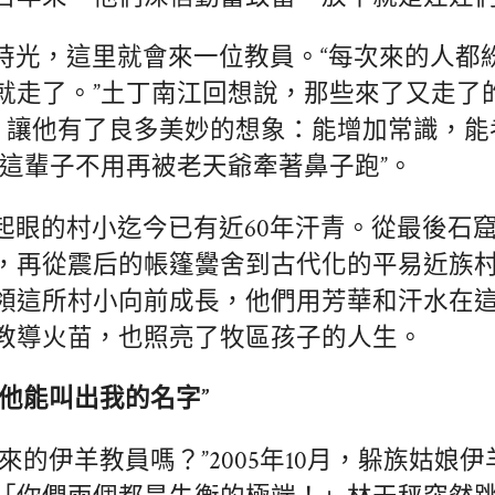
時光，這里就會來一位教員。“每次來的人都
就走了。”土丁南江回想說，那些來了又走了
”，讓他有了良多美妙的想象：能增加常識，
“這輩子不用再被老天爺牽著鼻子跑”。
起眼的村小迄今已有近60年汗青。從最後石
，再從震后的帳篷黌舍到古代化的平易近族村
領這所村小向前成長，他們用芳華和汗水在
教導火苗，也照亮了牧區孩子的人生。
到他能叫出我的名字”
來的伊羊教員嗎？”2005年10月，躲族姑娘