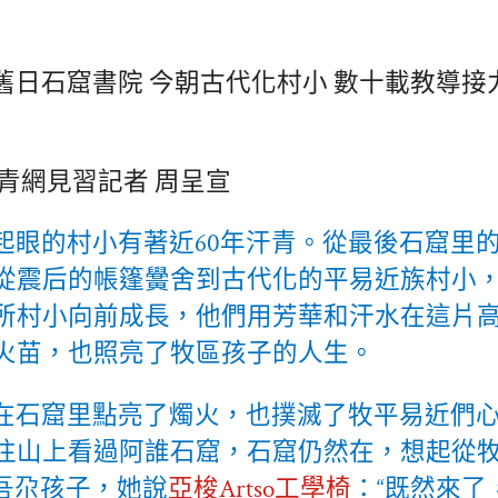
舊日石窟書院 今朝古代化村小 數十載教導接
中青網見習記者 周呈宣
起眼的村小有著近60年汗青。從最後石窟里
從震后的帳篷黌舍到古代化的平易近族村小，
所村小向前成長，他們用芳華和汗水在這片
火苗，也照亮了牧區孩子的人生。
在石窟里點亮了燭火，也撲滅了牧平易近們
往山上看過阿誰石窟，石窟仍然在，想起從
拉吾尕孩子，她說
亞梭Artso工學椅
：“既然來了