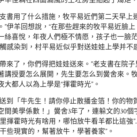
伊羊佳耦在四面漏風的土坯房里點起了燭炬
老支書用了什么措施，牧平易近們第二天早上
。”伊羊回想說，“在那些趕來的牧平易近臉上
一絲喜悅，年夜人們極不情愿，孩子也一臉
感觸感染到，村平易近似乎對送娃娃上學并不
員帶來了，你們得把娃娃送來。”老支書在院
著講授要怎么展開，先生要怎么到黌舍來。
夜大都人以為上學是“揮霍時光”。
子送到「牛先生！請你停止散播金箔！你的物
空間美學係數！」黌舍3年了，連躲文的30個
這里揮霍時光有啥用，哪怕放牛看羊都比這強”
“干些現實的，幫著放牛，學著養家”。