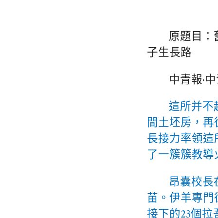
原題目：
子生長路
中青報·
這所并不
間土坯房，再
長接力率領這
了一簇簇教導
昂囊校長
苗。伊羊專門
接下的23個