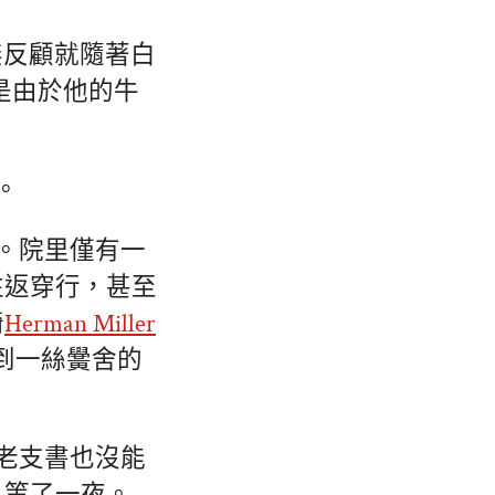
無反顧就隨著白
是由於他的牛
。
了。院里僅有一
往返穿行，甚至
椅
Herman Miller
到一絲黌舍的
，老支書也沒能