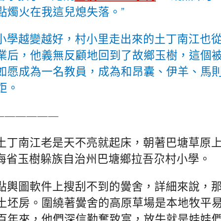
點燭火在我這兒熄失落。”
小學越變越好，村小里走出來的土丁南江也
業后，他義無反顧地回到了故鄉玉樹，這個
如愿成為一名教員，成為和昂囊、伊羊、馬
炬。
——————
土丁南江老是天不亮就起床，朝著巴塘草原
海省玉樹躲族自治州巴塘鄉拉吾尕村小學。
點輿圖軟件上搜刮不到的黌舍，詳細來說，
土坯房。圍繞著黌舍的高原草場是本地牧平
百年來，他們深信勤奮致富，放牛就是娃娃