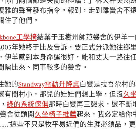
「你們兩個都是失衡的極端！」林天秤突然
優雅的聲音發布指令。報到，走到離黌舍不
攔住了他們。
ckbone工學椅
結業于玉樹州師范黌舍的伊羊一
2005年她終于比及告訴，要正式分派她往鄉
，伊羊感到本身命運很好，能和丈夫一路往
間隔比來、同事較多的黌舍。
住她的
Standway電動升降桌
白叟是拉吾尕村的
還有間村小，那兒的娃娃們想上學，但沒
久
得，
綠的系統傢俱
那時白叟再三懇求，還不斷
把黌舍從頭開
久坐椅子推薦
起來，我必定給你
……”這些不只是牧平易近們的生涯必須品，