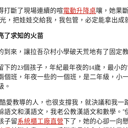
得打斷了現場連續的喧
電動升降桌
嚷，她果
時光，把娃娃交給我，我包管，必定能拿出成就
亮了求知的火苗
的到來，讓拉吾尕村小學破天荒地有了固定
留下的23個孩子，年紀最年夜的14歲，最小的
兩個班，年夜一些的一個班，是二年級，小
級。
是酷愛教導的人，也很支撐我，就決議和我一
躲語文和漢語文，我老公教漢語文和數學。”
孩子留
系統櫃工廠直營
下了，她的心卻一向懸