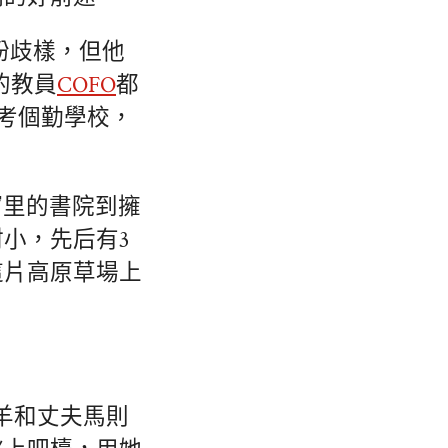
紛歧樣，但他
的教員
COFO
都
能考個勤學校，
窟里的書院到擁
小，先后有3
這片高原草場上
伊羊和丈夫馬則