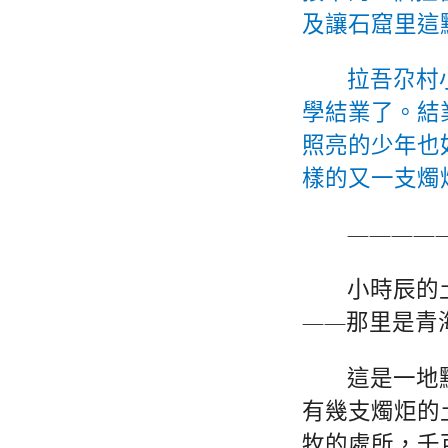
及讓石窟里這
拉吾尕村
學結業了。結
照亮的少年也
樣的又一支燭
————
小時辰的
——那里是青
這是一地
有幾支燭炬的
牧的處所，千