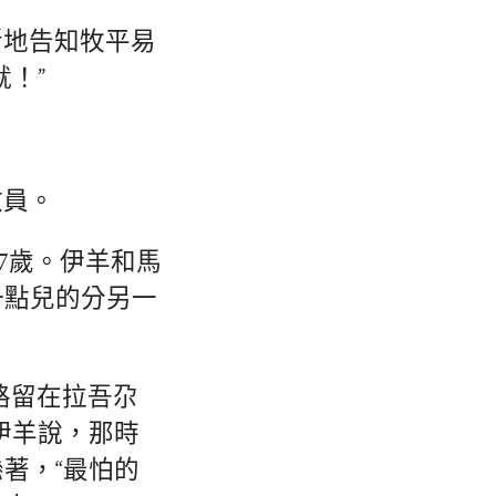
斷地告知牧平易
！”
教員。
7歲。伊羊和馬
一點兒的分另一
路留在拉吾尕
伊羊說，那時
著，“最怕的