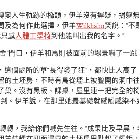
轉變人生軌跡的橋頭，伊羊沒有遲疑，捐軀
問及為何作此選擇，伊羊
Wilkhahn
笑說：“不
我只感
人體工學椅
到他能叫出我的名字。”
黌舍”門口，伊羊和馬則被面前的場景嚇了一跳
，這個處所的草“長得發了狂”，都快比人高
留的土坯房，不時有鳥從墻上被鑿開的洞中
了巢。沒有黑板、課桌，屋里連一把完全的
找到。伊羊說，在那里她最基礎就感觸感染不
兒轉轉，我給你們喊先生往。”成果比及早晨