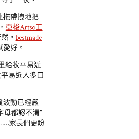
，等了一夜。
連拖帶拽地把
，
亞梭Artso工
茫然。
bestmade
感愛好。
子里給牧平易近
牧平易近人多口
質波動已經嚴
字母都認不清”
……家長們更盼