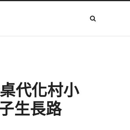
顯
示
搜
尋
欄
位
降桌代化村小
子生長路