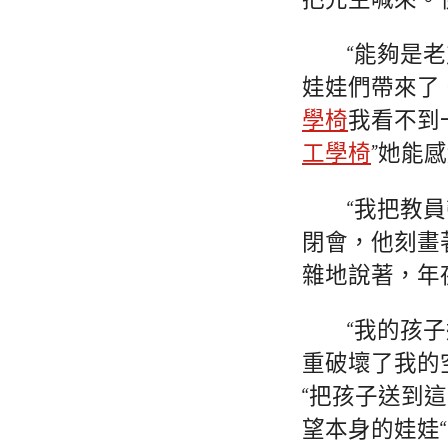
把先生喊來。
“能夠是
娃娃們帶來了
學椅
我看不到
工學椅
”她能
“我把教
閉會，他刻畫
雜地說著，年
“我的孩
重破壞了我的
“把孩子送到
望本身的娃娃