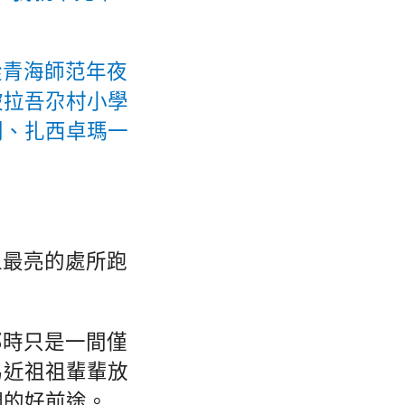
從青海師范年夜
被拉吾尕村小學
則、扎西卓瑪一
上最亮的處所跑
那時只是一間僅
易近祖祖輩輩放
們的好前途。