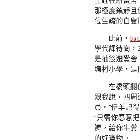
正趕往新黌舍
那極度鎮靜且
位生疏的白叟
此前，
ba
學代課待崗，
是抽簽選黌舍
塘村小學，是
在橋頭攔
跟我說，四周
員。”伊羊記
“只需你愿意
褥，給你牛糞
的好寶物。