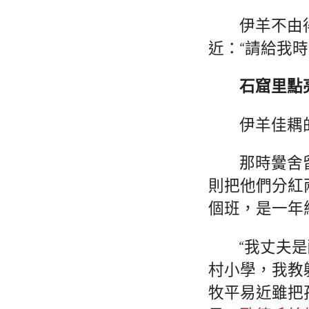
伊羊不由
近：“請給我
石窟里點
伊羊佳耦
那時黌舍
則把他們分紅
個班，是一年
“我丈夫
村小學，我教
牧平易近雖把