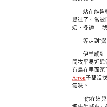
站在能夠
叟往了。當被
奶、冬褥……
等走到“
伊羊感到
間牧平易近遺
有鳥在里面筑
Aeron
子都沒
氣味。
“你在這