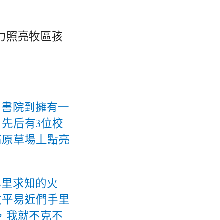
力照亮牧區孩
的書院到擁有一
先后有3位校
高原草場上點亮
心里求知的火
牧平易近們手里
，我就不克不