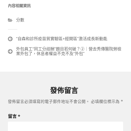
內容相關資訊
分數
文
“自森和診所疫苗貿實驗區+經開區”激活成長新動能
章
外包員工“同工分歧酬”題目若何破？②｜營去秀傳醫院勞檢
導
業外包了，休息者權益不克不及“外包”
覽
發佈留言
發佈留言必須填寫的電子郵件地址不會公開。
必填欄位標示為
*
留言
*