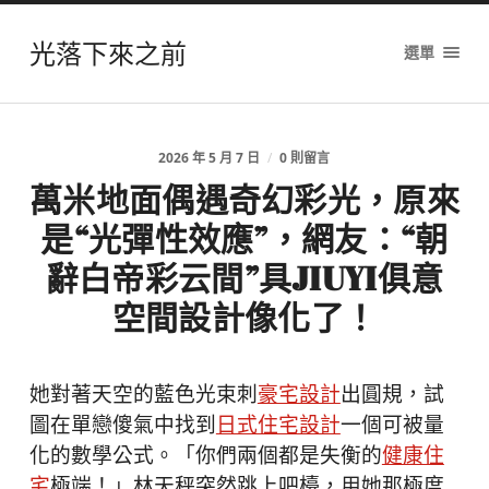
光落下來之前
選單
2026 年 5 月 7 日
/
0 則留言
萬米地面偶遇奇幻彩光，原來
是“光彈性效應”，網友：“朝
辭白帝彩云間”具JIUYI俱意
空間設計像化了！
她對著天空的藍色光束刺
豪宅設計
出圓規，試
圖在單戀傻氣中找到
日式住宅設計
一個可被量
化的數學公式。「你們兩個都是失衡的
健康住
宅
極端！」林天秤突然跳上吧檯，用她那極度