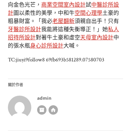
向金色光芒，
商業空間室內設計
試
中醫診所設
計
圖以柔性的美學，中和牛
空間心理學
土豪的
粗暴財富。「我必
老屋翻新
須親自出手！只有
牙醫診所設計
我能將這種失衡導正！」她
私人
招待所設計
對著牛土豪和虛空
天母室內設計
中
的張水瓶
身心診所設計
大喊。
TC:jiuyi9follow8 69fb693b581289.07580703
關於作者
admin