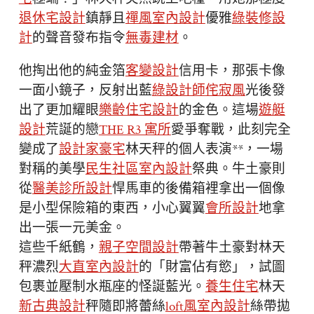
退休宅設計
鎮靜且
禪風室內設計
優雅
綠裝修設
計
的聲音發布指令
無毒建材
。
他掏出他的純金箔
客變設計
信用卡，那張卡像
一面小鏡子，反射出藍
綠設計師
侘寂風
光後發
出了更加耀眼
樂齡住宅設計
的金色。這場
遊艇
設計
荒誕的戀
THE R3 寓所
愛爭奪戰，此刻完全
變成了
設計家豪宅
林天秤的個人表演**，一場
對稱的美學
民生社區室內設計
祭典。牛土豪則
從
醫美診所設計
悍馬車的後備箱裡拿出一個像
是小型保險箱的東西，小心翼翼
會所設計
地拿
出一張一元美金。
這些千紙鶴，
親子空間設計
帶著牛土豪對林天
秤濃烈
大直室內設計
的「財富佔有慾」，試圖
包裹並壓制水瓶座的怪誕藍光。
養生住宅
林天
新古典設計
秤隨即將蕾絲
loft風室內設計
絲帶拋