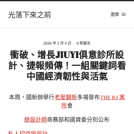
光落下來之前
選單
2026 年 2 月 4 日
/
0 則留言
衝破、增長JIUYI俱意診所設
計、捷報頻傳！一組關鍵詞看
中國經濟韌性與活氣
本周，國新辦舉行
老屋翻新
多場發布
THE R3 寓
所
會
綠設計師
商務部和國資委分別公布