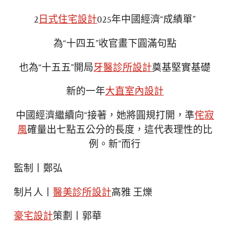
2
日式住宅設計
025年中國經濟“成績單”
為“十四五”收官畫下圓滿句點
也為“十五五”開局
牙醫診所設計
奠基堅實基礎
新的一年
大直室內設計
中國經濟繼續向“接著，她將圓規打開，準
侘寂
風
確量出七點五公分的長度，這代表理性的比
例。新”而行
監制丨鄭弘
制片人丨
醫美診所設計
高雅 王爍
豪宅設計
策劃丨郭華