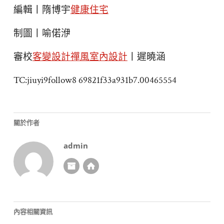
編輯丨隋博宇
健康住宅
制圖丨喻偌洢
審校
客變設計
禪風室內設計
丨遲曉涵
TC:jiuyi9follow8 69821f33a931b7.00465554
關於作者
admin
內容相關資訊