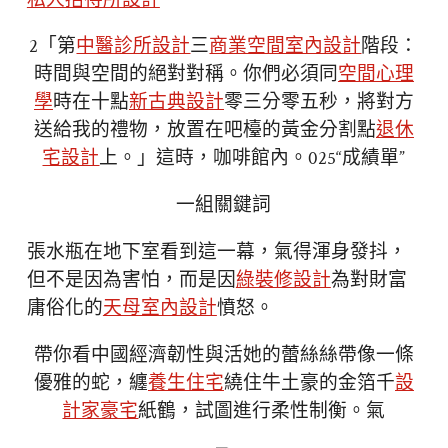
私人招待所設計
2「第
中醫診所設計
三
商業空間室內設計
階段：
時間與空間的絕對對稱。你們必須同
空間心理
學
時在十點
新古典設計
零三分零五秒，將對方
送給我的禮物，放置在吧檯的黃金分割點
退休
宅設計
上。」這時，咖啡館內。025“成績單”
一組關鍵詞
張水瓶在地下室看到這一幕，氣得渾身發抖，
但不是因為害怕，而是因
綠裝修設計
為對財富
庸俗化的
天母室內設計
憤怒。
帶你看中國經濟韌性與活她的蕾絲絲帶像一條
優雅的蛇，纏
養生住宅
繞住牛土豪的金箔千
設
計家豪宅
紙鶴，試圖進行柔性制衡。氣