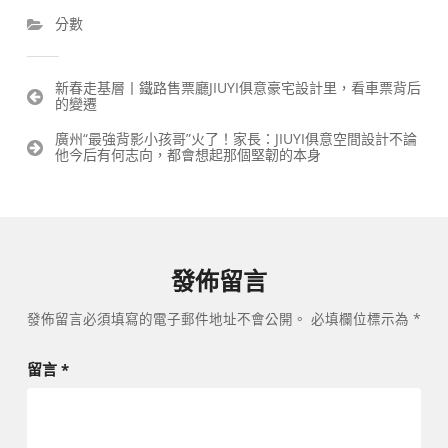
分數
文
新春走基層丨鐵路售票廳JIUYI俱意豪宅設計里，看車票背后
的變遷
章
導
廣州“最強背影小孩哥”火了！家長：JIUYI俱意空間設計不論
覽
他今后有何志向，都會想起那個堅韌的本身
發佈留言
發佈留言必須填寫的電子郵件地址不會公開。
必填欄位標示為
*
留言
*