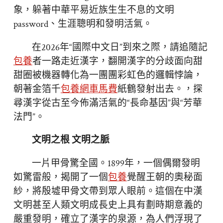
象，躲著中華平易近族生生不息的文明
password、生涯聰明和發明活氣。
在2026年“國際中文日”到來之際，請追隨記
包養
者一路走近漢字，翻開漢字的分歧面向甜
甜圈被機器轉化為一團團彩虹色的邏輯悖論，
朝著金箔千
包養網車馬費
紙鶴發射出去。，探
尋漢字從古至今佈滿活氣的“長命基因”與“芳華
法門”。
文明之根 文明之脈
一片甲骨驚全國。1899年，一個偶爾發明
如驚雷般，揭開了一個
包養
覺醒王朝的奧秘面
紗，將殷墟甲骨文帶到眾人眼前。這個在中漢
文明甚至人類文明成長史上具有劃時期意義的
嚴重發明，確立了漢字的泉源，為人們浮現了