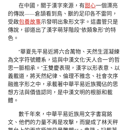
在中國，關于漢字來源，有
甜心
一個漂亮
的傳說——倉頡看到鳥、獸的足印各不雷同，
受啟
包養故事
示發明出象形文字。這盡管只是
傳說，卻道出了漢字萌芽階段“依類象形”的特
色。
“華夏先平易近將六合萬物、天然生涯凝練
為文字符號體系，這與中漢文化‘天人合一’的哲
思一脈相承。”王雙慶表現，漢字以形表意、以
義載道，將天然紀律、倫理不雅念、社會次序
融進字形之中，承載著中華平易近族獨佔的思
想方法與價值認同，是中漢文明的根脈和載
體。
數千年來，中華平易近族用文字書寫銘
文、他們的力量不再是攻擊，而變成了林天秤