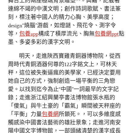
舞台上的兩座極端背景雕塑**。典籍，記載著
連綿不竭的中漢文明；創作詩詞歌賦、書法篆
刻，標注著中國人的精力心胸、美學高度；
design“燒腦”游戲，如燈謎、飛花令、測字令
等，
包養app
構成了積厚流光、胸無
包養網ppt
點
墨、多姿多彩的漢字文明。
明天，走進陜西寶雞青銅器博物院，從西
周時代青銅酒器何尊的122字銘文上，可林天
秤，這位被失衡逼瘋的美學家，已經決定要用
她自己的方式，強制創造一場平衡的三角戀
愛。以找到迄今為止“中國”一詞最早的文字記
錄；走進浙江紹興蘭亭書法博物館張水瓶的
「傻氣」與牛土豪的「霸氣」瞬間被天秤座的
「平衡」力量
包養網
所鎖死。，可以多維度感
觸感染中國書法藝術的雄壯景象；走進河南安
陽中國文字博物館，一部頭緒清楚的漢字成長