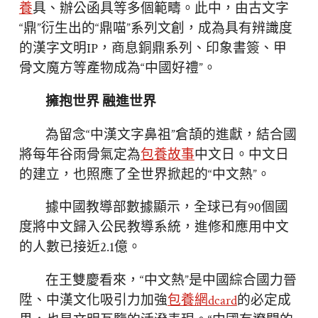
養
具、辦公函具等多個範疇。此中，由古文字
“鼎”衍生出的“鼎喵”系列文創，成為具有辨識度
的漢字文明IP，商息銅鼎系列、印象書簽、甲
骨文魔方等產物成為“中國好禮”。
擁抱世界 融進世界
為留念“中漢文字鼻祖”倉頡的進獻，結合國
將每年谷雨骨氣定為
包養故事
中文日。中文日
的建立，也照應了全世界掀起的“中文熱”。
據中國教導部數據顯示，全球已有90個國
度將中文歸入公民教導系統，進修和應用中文
的人數已接近2.1億。
在王雙慶看來，“中文熱”是中國綜合國力晉
陞、中漢文化吸引力加強
包養網dcard
的必定成