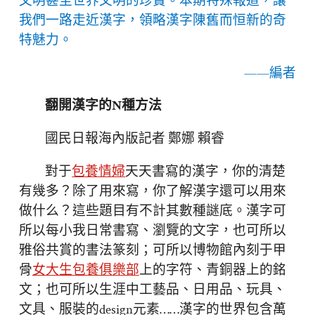
文明甚至世界文明的珍寶。本期特殊報道，讓
我們一路走近漢字，領略漢字陳舊而恒新的奇
特魅力。
——編者
翻開漢字的N種方法
國民日報海內版記者 鄭娜 賴睿
對于
包養情婦
天天書寫的漢字，你的清楚
有幾多？除了用來寫，你了解漢字還可以用來
做什么？這些題目有不計其數種謎底。漢字可
所以每小我日常書寫、瀏覽的文字，也可所以
雅俗共賞的書法篆刻；可所以博物館內刻于甲
骨
女大生包養俱樂部
上的字符、青銅器上的銘
文；也可所以生涯中工藝品、日用品、玩具、
文具、服裝的design元素……漢字的世界包含萬