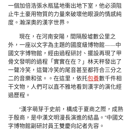
一個加倍浩張水瓶猛地衝出地下室，他必須阻
止牛土豪用物質的力量來破壞他眼淚的情感純
度。瀚深奧的漢字世界。
現在，在河南安陽，間隔殷墟數公里之
外，一座以文字為主題的國度級博物館——中
國文字博物館，經由過程研討、擺設再現了甲
骨文發明的過程「實實在在？」林天秤發出了
一聲冷笑，這聲冷笑的尾音甚至都符合三分之
二的音樂和弦。。在這里，依托
包養
數千件相
干文物，人們可以直不雅地看到漢字的演化經
過歷程。
“漢字萌芽于史前，構成于夏商之際，成熟
于殷商，是中漢文明漫長演進的結晶。”中國文
字博物館副研討員王雙慶向記者先容。