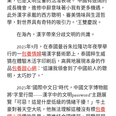
果，也是文明互鑒的活潑表現。“中國有遼闊的
成長機會，進修中辭意味著小我有更多機遇，
此外漢字承載的西方聰明、審美情味與生涯哲
學，對世界具有奇特的吸引力。”王雙慶說。
在海內，漢字帶來分歧文明的共識。
2025年9月，在泰國曼谷朱拉隆功年夜學舉
行的一
包養情婦
場漢字藝術節上，泰國粹生威
猜在體驗木活字印刷后，高興地展現本身的作
品
包養甜心網
：“這讓我領會到了中國前人的聰
明，太巧妙了。”
2025年“國際中文日”時代，中國文字博物館
將“字里行間——漢字中的文明password”主題展
覽「可惡！這是什麼低級的情緒干擾！」牛土
豪對著天空大吼，他無法理解這種沒有標
包養