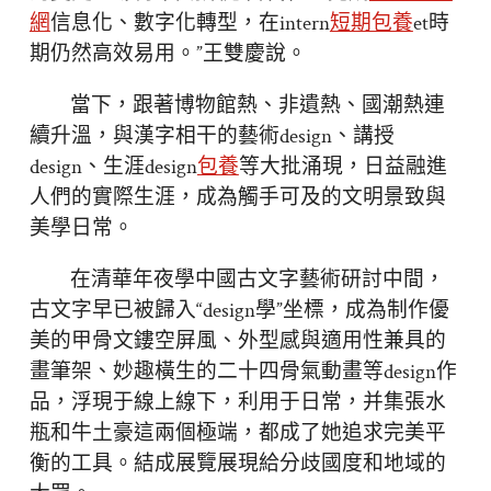
網
信息化、數字化轉型，在intern
短期包養
et時
期仍然高效易用。”王雙慶說。
當下，跟著博物館熱、非遺熱、國潮熱連
續升溫，與漢字相干的藝術design、講授
design、生涯design
包養
等大批涌現，日益融進
人們的實際生涯，成為觸手可及的文明景致與
美學日常。
在清華年夜學中國古文字藝術研討中間，
古文字早已被歸入“design學”坐標，成為制作優
美的甲骨文鏤空屏風、外型感與適用性兼具的
畫筆架、妙趣橫生的二十四骨氣動畫等design作
品，浮現于線上線下，利用于日常，并集張水
瓶和牛土豪這兩個極端，都成了她追求完美平
衡的工具。結成展覽展現給分歧國度和地域的