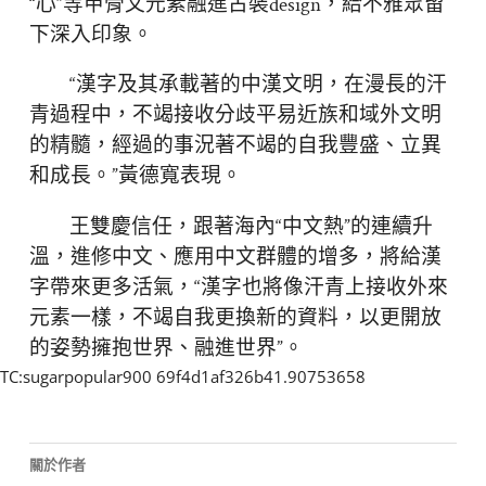
“心”等甲骨文元素融進古裝design，給不雅眾留
下深入印象。
“漢字及其承載著的中漢文明，在漫長的汗
青過程中，不竭接收分歧平易近族和域外文明
的精髓，經過的事況著不竭的自我豐盛、立異
和成長。”黃德寬表現。
王雙慶信任，跟著海內“中文熱”的連續升
溫，進修中文、應用中文群體的增多，將給漢
字帶來更多活氣，“漢字也將像汗青上接收外來
元素一樣，不竭自我更換新的資料，以更開放
的姿勢擁抱世界、融進世界”。
TC:sugarpopular900 69f4d1af326b41.90753658
關於作者