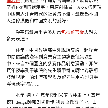
網心得
價的能量。帶進結合國總部，展覽展現
了近100個精選漢字，用原創插畫、AR技巧再現
中國商周汗青時代的社會景不雅，激起起本國
人進修漢語和中國文明的愛好。
漢字還激蕩出更多創意
包養留言板
思想與
多元表達。
往年，中國教導部中外說話交通一起配合
中間倡議的漢字創意書寫主題錄像征集運動
中，來自72個國度的參賽作品創意涌動，菲律
賓年夜學孔子學院的先生將甲骨文轉化為靜態
肢體說話，蘭州年夜學埃及留先生用拓印身手
浮現漢字“福”……
本年3月，在意年夜利米蘭古裝周上，意年
夜利design師弗朗切斯卡·利貝拉托雷將“水”“山”