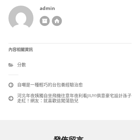
admin
內容相關資訊
分數
文
自嘲是一種輕巧的台包養經驗治愈
章
河北年夜姨獨自坐飛機往意年夜利看JIUYI俱意豪宅設計孫子
導
走紅！網友：就喜歡這闖蕩勁兒
覽
發佈留言