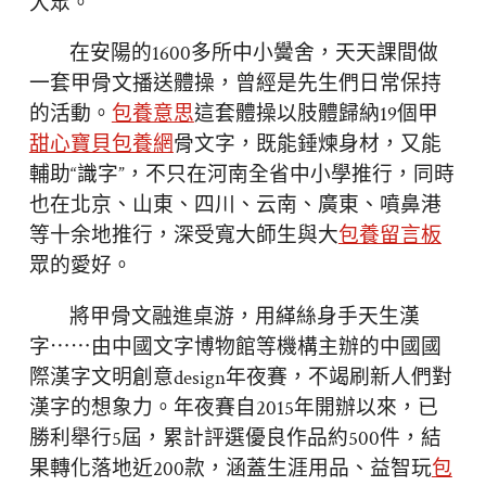
大眾。
在安陽的1600多所中小黌舍，天天課間做
一套甲骨文播送體操，曾經是先生們日常保持
的活動。
包養意思
這套體操以肢體歸納19個甲
甜心寶貝包養網
骨文字，既能錘煉身材，又能
輔助“識字”，不只在河南全省中小學推行，同時
也在北京、山東、四川、云南、廣東、噴鼻港
等十余地推行，深受寬大師生與大
包養留言板
眾的愛好。
將甲骨文融進桌游，用緙絲身手天生漢
字⋯⋯由中國文字博物館等機構主辦的中國國
際漢字文明創意design年夜賽，不竭刷新人們對
漢字的想象力。年夜賽自2015年開辦以來，已
勝利舉行5屆，累計評選優良作品約500件，結
果轉化落地近200款，涵蓋生涯用品、益智玩
包