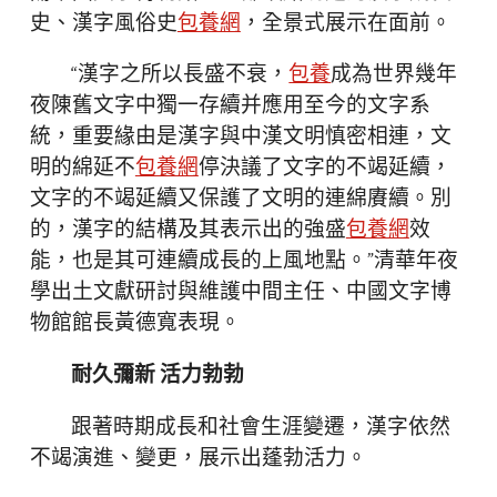
史、漢字風俗史
包養網
，全景式展示在面前。
“漢字之所以長盛不衰，
包養
成為世界幾年
夜陳舊文字中獨一存續并應用至今的文字系
統，重要緣由是漢字與中漢文明慎密相連，文
明的綿延不
包養網
停決議了文字的不竭延續，
文字的不竭延續又保護了文明的連綿賡續。別
的，漢字的結構及其表示出的強盛
包養網
效
能，也是其可連續成長的上風地點。”清華年夜
學出土文獻研討與維護中間主任、中國文字博
物館館長黃德寬表現。
耐久彌新 活力勃勃
跟著時期成長和社會生涯變遷，漢字依然
不竭演進、變更，展示出蓬勃活力。