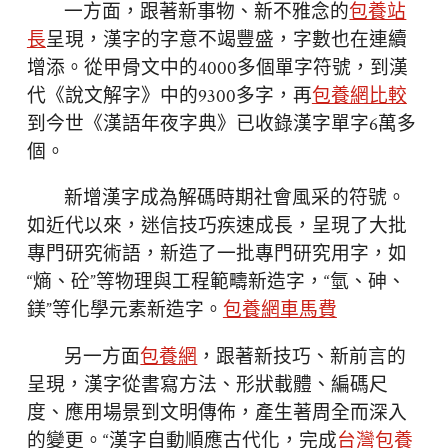
一方面，跟著新事物、新不雅念的
包養站
長
呈現，漢字的字意不竭豐盛，字數也在連續
增添。從甲骨文中的4000多個單字符號，到漢
代《說文解字》中的9300多字，再
包養網比較
到今世《漢語年夜字典》已收錄漢字單字6萬多
個。
新增漢字成為解碼時期社會風采的符號。
如近代以來，迷信技巧疾速成長，呈現了大批
專門研究術語，新造了一批專門研究用字，如
“熵、砼”等物理與工程範疇新造字，“氫、砷、
鎂”等化學元素新造字。
包養網車馬費
另一方面
包養網
，跟著新技巧、新前言的
呈現，漢字從書寫方法、形狀載體、編碼尺
度、應用場景到文明傳佈，產生著周全而深入
的變更。“漢字自動順應古代化，完成
台灣包養