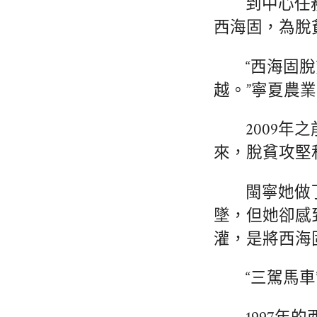
到中心任務
西海固，為脫
“西海固
越。”寧夏農
2009
來，脫貧攻堅
閩寧她做
墜，但她卻感
灌，是將西海
“三駕馬