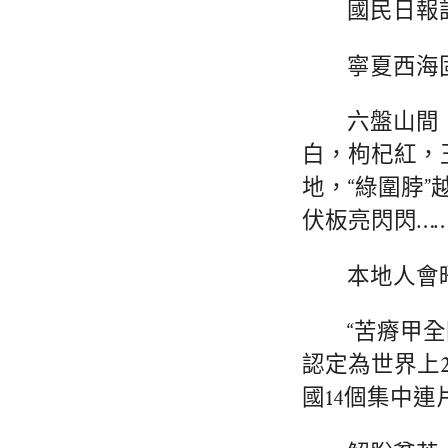
國民日報記
寧夏西海
六盤山間
白，枸杞紅，
地，“綠圍脖
伏板亮閃閃…
本地人會
“苦瘠甲
認定為世界上2
國14個集中