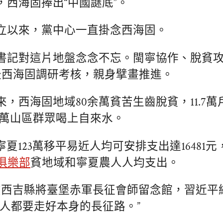
，西海固捧出“中國謎底”。
立以來，黨中心一直掛念西海固。
書記對這片地盤念念不忘。閩寧協作、脫貧
赴西海固調研考核，親身擘畫推進。
來，西海固地域80余萬貧苦生齒脫貧，11.7
0萬山區群眾喝上自來水。
，寧夏123萬移平易近人均可安排支出達16481
俱樂部
貧地域和寧夏農人人均支出。
在西吉縣將臺堡赤軍長征會師留念館，習近平
代人都要走好本身的長征路。”