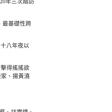
020年三次踏訪
、最基礎性跨
的十八年夜以
衝擊得搖搖欲
搬家、揚黃澆