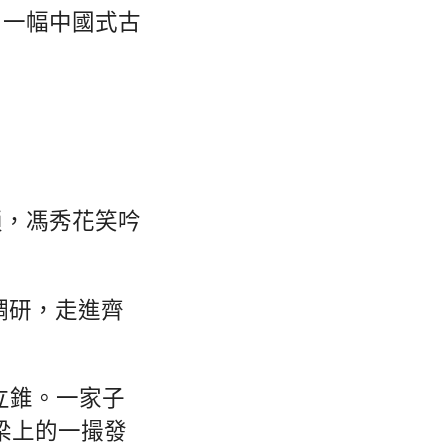
，一幅中國式古
鎖，馮秀花笑吟
調研，走進齊
立錐。一家子
梁上的一撮發