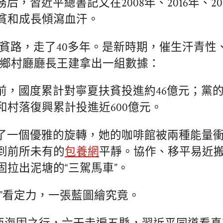
后，習近平總書記又在2008年、2016年、2
貧和成長傾瀉血汗。
脫貧路，走了40多年。是新時期，催生汗青性
業鄉村廳廳長王建拿出一組數據：
年之前，國度累計對寧夏扶貧投進約46億元；黨
和村落復興累計投進近600億元。
了一個優雅的旋轉，她的咖啡館被兩種能量
到前所未有的
包養網
平靜。協作、移平易近
固拉出泥塘的“三駕馬車”。
車”看定力，一張藍圖繪究竟。