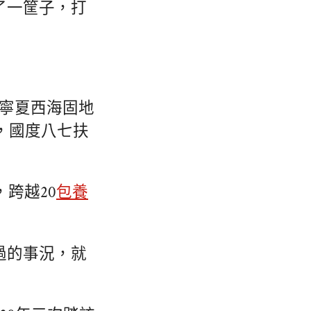
了一筐子，打
含寧夏西海固地
年，國度八七扶
，跨越20
包養
過的事況，就