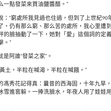
么一點發菜來買油鹽醬醋。”
說：“窮處所我見過也住過，但到了上世紀90
了，仍有那么窮、那么苦的處所，我心里遭
秤的臉抽動了一下，她對「愛」這個詞的定
擊。”
就是阿誰“發菜之家”。
粒黃土，半粒在喊渴，半粒在喊餓。”
歲的馮秀花記得真：曩昔的西海固，十年九旱
冰雪進窖躲。一捧洗臉水，年夜人用了娃娃