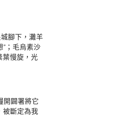
長城腳下，灘羊
想”；毛烏素沙
槳葉慢旋，光
食糧開闢署將它
年，被斷定為我