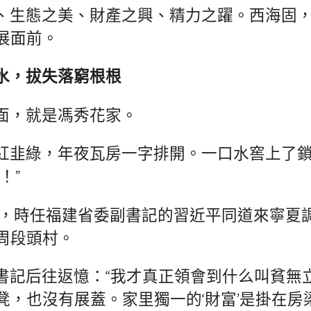
、生態之美、財產之興、精力之躍。西海固
展面前。
水，拔失落窮根根
面，就是馮秀花家。
紅韭綠，年夜瓦房一字排開。一口水窖上了
！”
年4月，時任福建省委副書記的習近平同道來寧夏
周段頭村。
書記后往返憶：“我才真正領會到什么叫貧無
凳，也沒有展蓋。家里獨一的‘財富’是掛在房