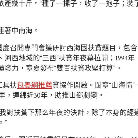
畝產幾十斤。“種了一摞子，收了一抱子；裝
連著中南海。
年，國度召開專門會議研討西海固扶貧題目，包
河西地域的“三西”扶貧年夜幕拉開；1994
續發力，寧夏發布“雙百扶貧攻堅打算”。
，工具扶
包養網推薦
貧協作開啟。閩寧“山海情”
公里，連綿近30年，助推山鄉劇變。
動我對扶貧下那么年夜的決計，除了本身的經
。”