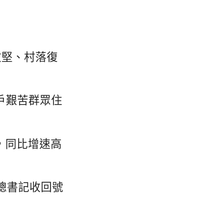
攻堅、村落復
萬戶艱苦群眾住
元，同比增速高
總書記收回號