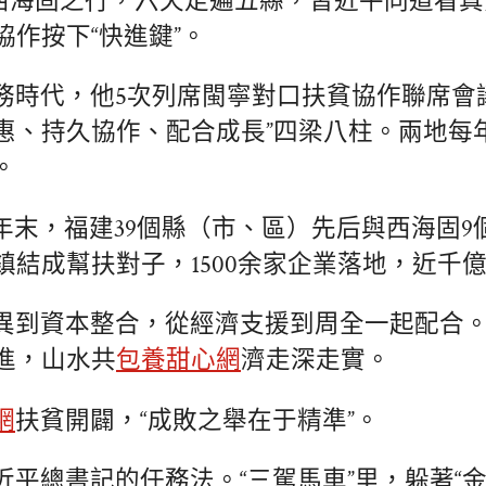
年的西海固之行，六天走遍五縣，習近平同道看
協作按下“快進鍵”。
務時代，他5次列席閩寧對口扶貧協作聯席會
惠、持久協作、配合成長”四梁八柱。兩地每
。
24年末，福建39個縣（市、區）先后與西海固
鎮結成幫扶對子，1500余家企業落地，近千
異到資本整合，從經濟支援到周全一起配合。
進，山水共
包養甜心網
濟走深走實。
網
扶貧開闢，“成敗之舉在于精準”。
近平總書記的任務法。“三駕馬車”里，躲著“金