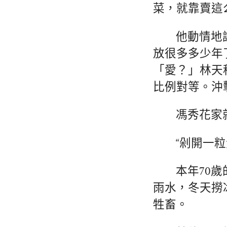
菜，就靠賣這
他動情地
放很多多少年
「愛？」林天
比例對等。沖
馮秀花家
“剁開一
本年70
雨水，冬天撈
牲畜。