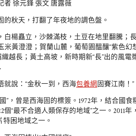
者 徐元鋒 張文 唐露薇
固的秋天，打翻了年夜地的調色盤。
，白楊矗立，沙棘滿枝，土豆在地里翻騰；
玉米黃澄澄；賀蘭山麓，葡萄園醞釀“紫色幻
”越織越長；黃土高坡，新時期新“長”出的風電
…
晤就說：“金秋一到，西海
包養網
固賽江南！”
全國”，曾是西海固的標簽。1972年，結合國
2個“最不合適人類保存的地域”之一。2011
連片特困地域之一。