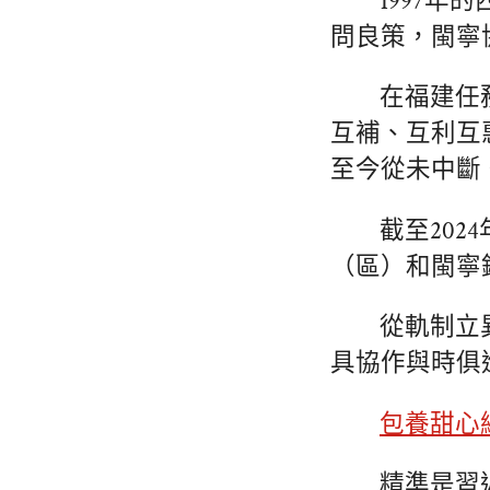
1997
問良策，閩寧
在福建任
互補、互利互
至今從未中斷
截至20
（區）和閩寧
從軌制立
具協作與時俱
包養甜心
精準是習