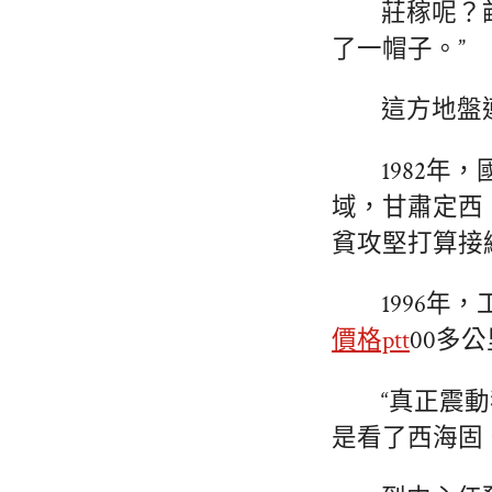
莊稼呢？
了一帽子。”
這方地盤
1982
域，甘肅定西、
貧攻堅打算接
1996年
價格ptt
00多
“真正震
是看了西海固