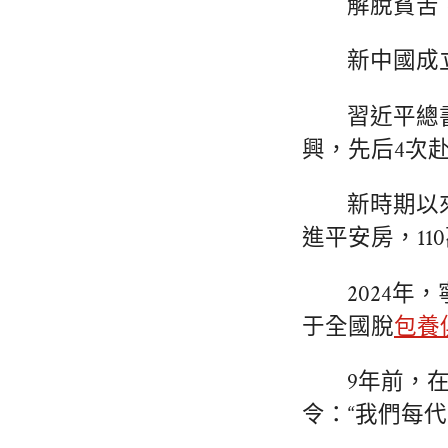
解脫貧苦
新中國成
習近平總
興，先后4次
新時期以
進平安房，11
2024年
于全國脫
包養
9年前，
令：“我們每