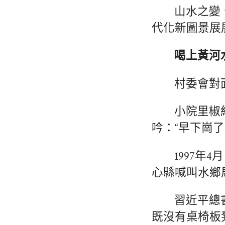
山水之變
代化新圖景展
喝上黃河
村委會對
小院里椒
吟：“早下崗了
1997
心縣喊叫水鄉
習近平總
既沒有桌椅板