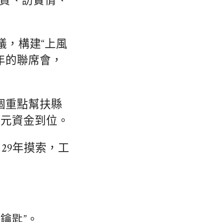
真貧、訪實情、
議，構建“上風
年的聯席會，
9個重點幫扶縣
億元資金到位。
29年摸索，工
鑰匙”。