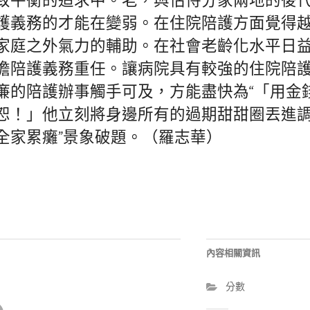
致平衡的追求中。老，與怙恃分家兩地的後
護義務的才能在變弱。在住院陪護方面覺得
家庭之外氣力的輔助。在社會老齡化水平日
擔陪護義務重任。讓病院具有較強的住院陪
廉的陪護辦事觸手可及，方能盡快為“「用金
恕！」他立刻將身邊所有的過期甜甜圈丟進
全家累癱”景象破題。（羅志華）
內容相關資訊
分數