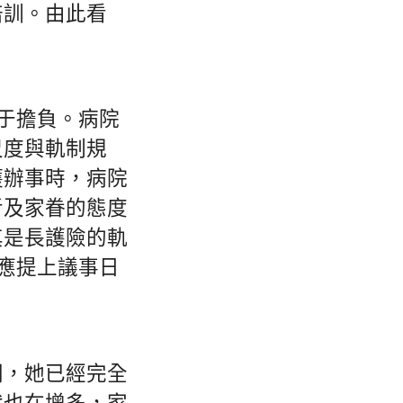
培訓。由此看
敢于擔負。病院
尺度與軌制規
護辦事時，病院
者及家眷的態度
其是長護險的軌
也應提上議事日
聞，她已經完全