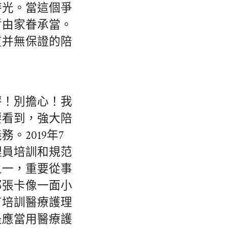
時光。當這個爭
暫由家眷承當。
質并無保證的陪
秤！別擔心！我
要看到，強大陪
2019年7
理員培訓和規范
之一，重要從事
那張卡像一面小
有培訓醫療護理
是應當用醫療護