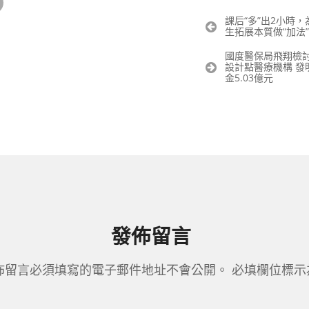
文
課后“多”出2小時，
生拓展本質做“加法”
章
導
國度醫保局飛翔檢討6
覽
設計點醫療機構 發
金5.03億元
發佈留言
佈留言必須填寫的電子郵件地址不會公開。
必填欄位標