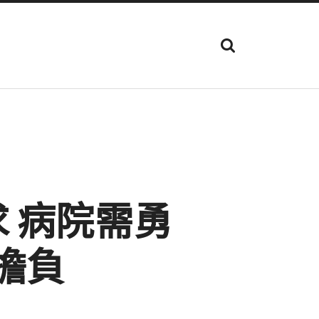
顯
示
搜
尋
欄
位
 病院需勇
于擔負