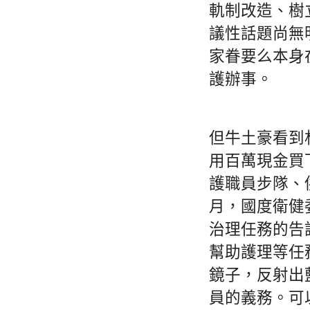
軌制改造、樹
議性話題尚無
家眷要么本身
護辦事。
但牛土豪看到
用百萬現金買
護職員步隊、
月，國度衛健
治理任務的告
幫助護理等任
鏡子，反射出
員的義務。可