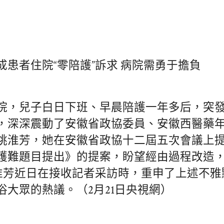
成患者住院“零陪護”訴求 病院需勇于擔負
院，兒子白日下班、早晨陪護一年多后，突
，深深震動了安徽省政協委員、安徽西醫藥
姚淮芳，她在安徽省政協十二屆五次會議上
護難題目提出》的提案，盼望經由過程改造
姚淮芳近日在接收記者采訪時，重申了上述不
俗大眾的熱議。（2月21日央視網）