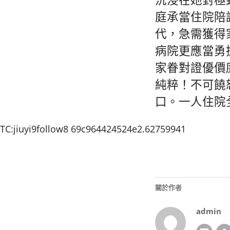
沉浸在她對極
庭承當住院陪
代，急需獲得
病院更應當勇
家眷對證優價
純粹！不可饒
口。一人住院
TC:jiuyi9follow8 69c964424524e2.62759941
關於作者
admin