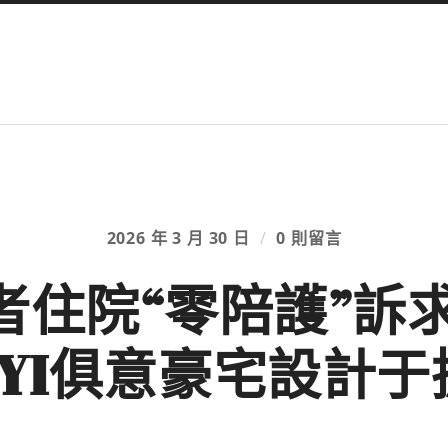
2026 年 3 月 30 日
/
0 則留言
者住院“零陪護”訴求
UYI俱意豪宅設計