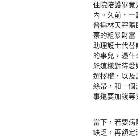
住院陪護畢竟
內。久前，一
普遍林天秤隨
豪的粗暴財富
助理護士代替
的事兒，憑什
能這樣對待愛
選擇權，以及
絲帶，和一個
事還要加錢等
當下，若要病
缺乏，再額定