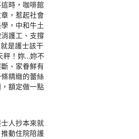
不這時，咖啡館
文章，惹起社會
美學，中和牛土
撤消護工、支撐
理就是護士該干
天秤！妳…妳不
壟斷、家眷鮮有
一條精緻的蕾絲
價，額定做一點
護士人抄本來就
，推動住院陪護