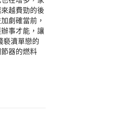
代也在增多，家
越來越費勁的後
益加劇確當前，
護辦事才能，讓
錢褻瀆單戀的
調節器的燃料