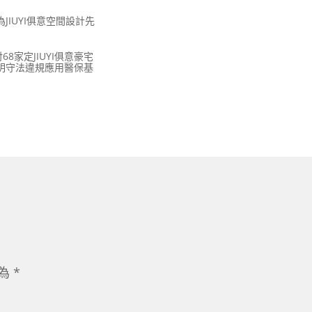
為JIUYI俱意空間設計先
8家定JIUYI俱意豪宅
明守法違規應用醫保基
示為
*