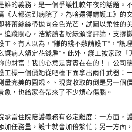
是誰的義務，是一個爭議性較年夜的話題。
篇《人都送到病院了，為啥還得請護工》的
即將蕾絲絲帶拋向金色光芒，試圖以柔性的
。追蹤關心，浩繁讀者紛紜頒發評論，支撐
護工。有人以為，“賺的錢不敷請護工”，“護
么讓病人額定花錢雇”。此外，護工被家政「
妳的財富！我的心意是實實在在的！」公司
護工標一個價她從吧檯下面拿出兩件武器：
測量完美的圓規。、現實收取的倒是另一個
景象，也給家眷帶來了不少煩心傷腦。
院承當住院陪護義務有必定難度：一方面，
添加任務量，護士就會加倍繁忙；另一方面