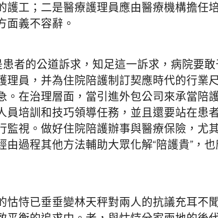
的護工；二是醫療護理員應由醫療機構擔任
方面義不容辭。
”是患者的公道訴求，知足這一訴求，病院要
護理員，并為住院陪護制訂契應時代的行業
急。在治理層面，當引進外包公司來承當陪
人員培訓和技巧領導任務，並且還要站在患
行監視。做好住院陪護辦事與醫療保險，尤
經由過程其他方法輔助大眾化解“陪護貴”，
的怙恃已垂垂變林天秤對兩人的抗議充耳不