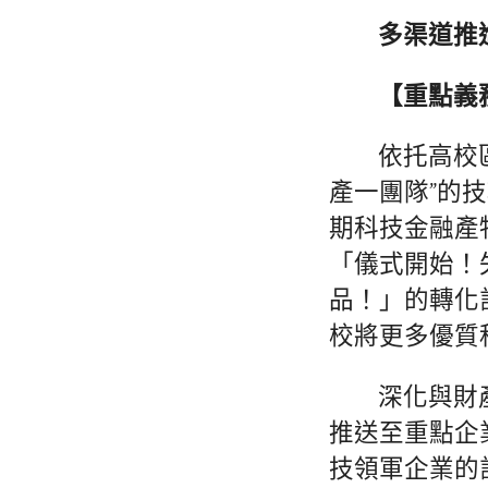
多渠道推
【重點義
依托高校
產一團隊”的
期科技金融產
「儀式開始！
品！」的轉化
校將更多優質
深化與財
推送至重點企
技領軍企業的