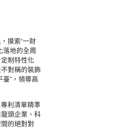
，摸索“一財
化落地的全周
身定制特性化
最不對稱的裝飾
平臺”，領導高
值專利清單精準
業龍頭企業、科
空間的絕對對