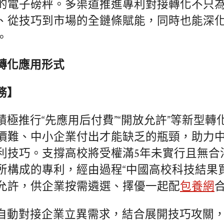
的電子磅秤。多渠道推進專利對接轉化不只
、從技巧到市場的全鏈條賦能，同時也能深
。
轉化應用形式
務】
積極推行“先應用后付費”“開放允許”等新型轉
價難、中小企業付出才能缺乏的瓶頸，助力
利技巧。支撐高校將受權滿5年未實行且無合
所構成的專利，經由過程“中國高校科技結果
允許，供企業按需遴選、擇優一起配
包養網
自動對接企業立異需求，結合展開技巧攻關