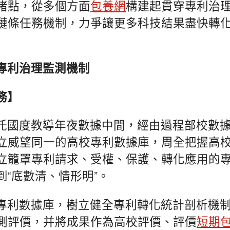
堵點，從多個方面
包養網
構建起貫穿專利治
鏈條任務機制，力爭讓更多科技結果盡快轉
專利治理監測機制
務】
托國度教導年夜數據中間，經由過程部校數
立威望同一的高校專利數據庫，周全把握高
立籠罩專利請求、受權、保護、轉化應用的
到“底數清、情形明”。
專利數據庫，樹立健全專利轉化統計剖析機
測評價，并將成果作為高校評價、評價
短期