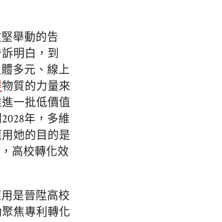
攻堅舉動的告
告訴明白，到
主體多元、線上
得
物質的力量來
推進一批低價值
028年，多維
應用她的目的是
化，高校轉化效
應用是晉陞高校
動聚焦專利轉化