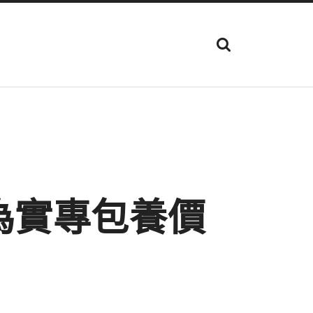
顯
示
搜
尋
欄
位
為實專包養價