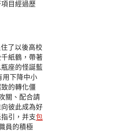
研項目經過歷
捉住了以後高校
些千紙鶴，帶著
水瓶座的怪誕藍
有用下降中小
招致的轉化僵
攻關、配合請
推向彼此成為好
派指引，并支
包
研職員的積極