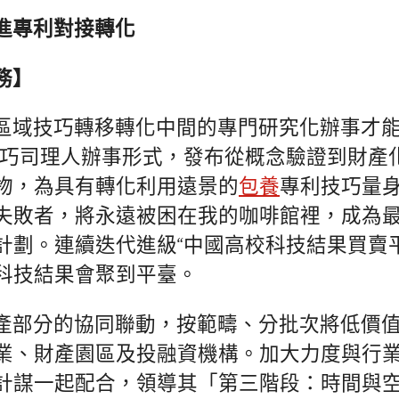
進專利對接轉化
務】
區域技巧轉移轉化中間的專門研究化辦事才能
技巧司理人辦事形式，發布從概念驗證到財產
物，為具有轉化利用遠景的
包養
專利技巧量
失敗者，將永遠被困在我的咖啡館裡，成為
計劃。連續迭代進級“中國高校科技結果買賣
科技結果會聚到平臺。
產部分的協同聯動，按範疇、分批次將低價
業、財產園區及投融資機構。加大力度與行
計謀一起配合，領導其「第三階段：時間與