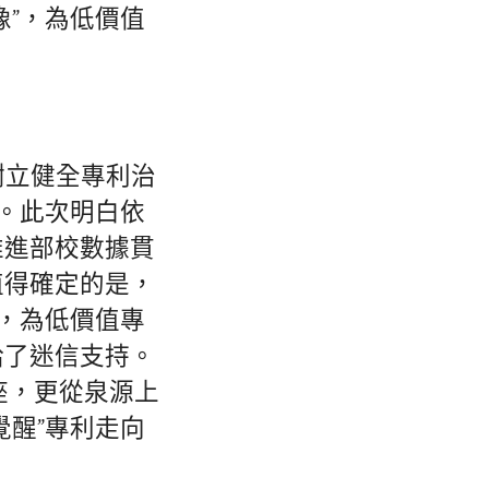
像”，為低價值
樹立健全專利治
動。此次明白依
推進部校數據貫
值得確定的是，
認，為低價值專
給了迷信支持。
座，更從泉源上
覺醒”專利走向