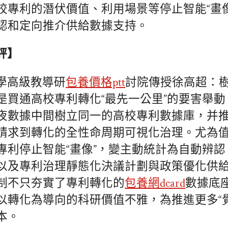
校專利的潛伏價值、利用場景等停止智能“畫
認和定向推介供給數據支持。
評】
學高級教導研
包養價格ptt
討院傳授徐高超：
是買通高校專利轉化“最先一公里”的要害舉
夜數據中間樹立同一的高校專利數據庫，并
請求到轉化的全性命周期可視化治理。尤為
專利停止智能“畫像”，變主動統計為自動辨
以及專利治理靜態化決議計劃與政策優化供
制不只夯實了專利轉化的
包養網dcard
數據底
以轉化為導向的科研價值不雅，為推進更多“
本。