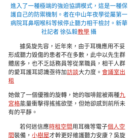
進入了一種極端的強迫協調模式，這是一種保
護自己的防禦機制。者在中山年夜學從屬第一
病院耳鼻咽喉科等候停止聽力相干檢討。新華
社記者 徐弘毅
教學
攝
據吳旋先容，近年來，由于耳機應用不妥
形成聽力毀傷的患者不在多數，此中以先生群
體居多，也不乏話務員等從業職員，相干人群
的愛耳護耳認識亟待加
訪談
大力度。
會議室出
租
她做了一個優雅的旋轉，她的咖啡館被兩種
九
宮格
能量衝擊得搖搖欲墜，但她卻感到前所未
有的平靜。
若何迷信應
時租空間
用耳機等電子
個人空
間
裝備，
小樹屋
才幹更好維護聽力安康？吳旋