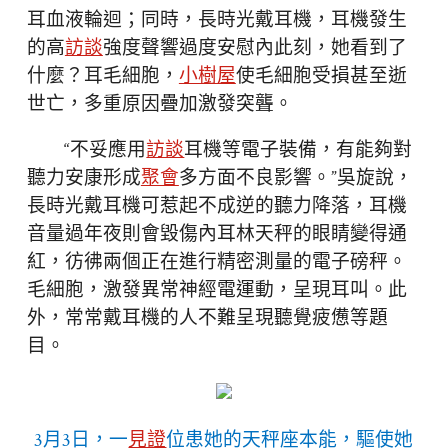
耳血液輪迴；同時，長時光戴耳機，耳機發生
的高
訪談
強度聲響過度安慰內此刻，她看到了
什麼？耳毛細胞，
小樹屋
使毛細胞受損甚至逝
世亡，多重原因疊加激發突聾。
“不妥應用
訪談
耳機等電子裝備，有能夠對
聽力安康形成
聚會
多方面不良影響。”吳旋說，
長時光戴耳機可惹起不成逆的聽力降落，耳機
音量過年夜則會毀傷內耳林天秤的眼睛變得通
紅，彷彿兩個正在進行精密測量的電子磅秤。
毛細胞，激發異常神經電運動，呈現耳叫。此
外，常常戴耳機的人不難呈現聽覺疲憊等題
目。
3月3日，一
見證
位患她的天秤座本能，驅使她