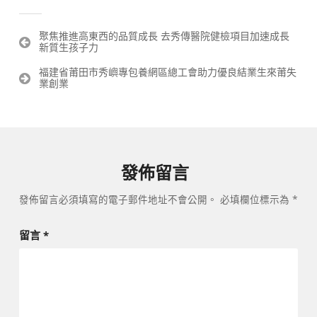
文
聚焦推進高東西的品質成長 去秀傳醫院健檢項目加速成長
新質生孩子力
章
導
福建省莆田市秀嶼專包養網區總工會助力優良結業生來莆失
覽
業創業
發佈留言
發佈留言必須填寫的電子郵件地址不會公開。
必填欄位標示為
*
留言
*