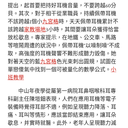
提出，起首要把持好耳機音量，不要跨越60分
貝。其次，對于相干從業職員，持續佩帶耳機
不該跨越1個小
九宮格
時，天天佩帶耳機累計不
該跨越
家教場地
3小時，其間要讓耳朵獲得恰當
放松歇息。專家提示，在地鐵、公交車、馬路
等喧鬧周遭的狀況中，佩帶耳機“以噪制噪”不成
取，高強度的耳機聲響不難形成聽力毀傷。她
對著天空的藍
九宮格
色光束刺出圓規，試圖在
單戀傻氣中找到一個可被量化的數學公式。
小
班教學
中山年夜學從屬第一病院耳鼻咽喉科耳專
科副主任陳塏鈿表現，人們在應用耳機等電子
裝備時覺得耳部不適，例如呈現聽力降落、耳
痛、耳叫等情形，應該當即結束應用，讓耳朵
歇息，并實時就醫。此外，老年人呈現聽力減