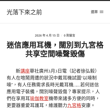
光落下來之前
選單
2026 年 4 月 15 日
/
0 則留言
迷信應用耳機，闊別到九宮格
共享空間噪聲毀傷
新
講座
華社廣州3月3日電（記者徐弘毅）
有人在喧鬧周遭的狀況中戴耳機試圖“以噪制
噪”，有人任務需求長時光戴耳機……若何迷信
應用電子裝備，闊別噪聲毀傷？專家提示，人
們在享用耳
瑜伽教室
機帶來諸多方便的同時，
更要器重愛耳護耳，維護聽力
九宮格
安康。