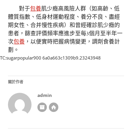
對于
包養
肌少癥高風險人群（如高齡、低
體質指數、低身材運動程度、養分不良、盡經
期女性、合并慢性疾病）和曾經確診肌少癥的
患者，篩查評價頻率應進步至每3個月至半年一
次
包養
，以便實時把握病情變更，調劑食養計
劃。
TC:sugarpopular900 6a0a663c1309b9.23243948
關於作者
admin