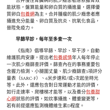
合并慢性腎臟病的肌少癥患者應依據腎效
能狀態，盤算能量和卵白質的攝進量，選擇優
質卵白
包養網
為主。合并腫瘤的肌少癥患者應
攝進充分能量、卵白質及抗炎、抗氧化食品，
晉陞免疫力。
早篩早診，每年至多查一次
《指南》倡導早篩、早診、早干涉，自動
維護肌肉安康，提出老
包養感情
年人每年停止
一次肌少癥篩查評價。篩查內在的事務重要包
含握力檢測、小腿圍丈量、肌少癥篩查5項評分
量表（SARC-F）、6米步速和/或5次起坐時光
等。此外，還應包含對日常運動才能的評價，
如行走速率、爬樓梯才能等，以及養分
包養甜
心網
狀態的評價，如炊事攝進、體重變更等，
若有前提還應監測機體維生素D程度。