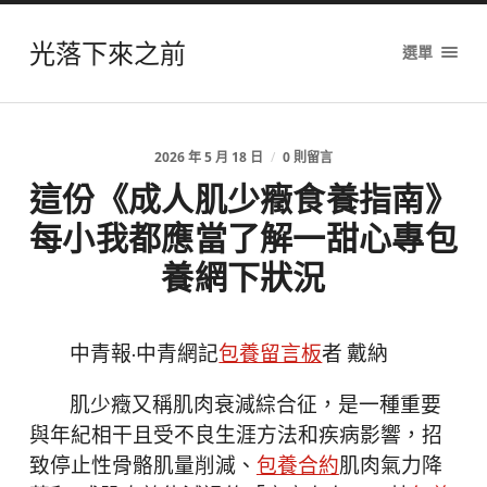
光落下來之前
選單
2026 年 5 月 18 日
/
0 則留言
這份《成人肌少癥食養指南》
每小我都應當了解一甜心專包
養網下狀況
中青報·中青網記
包養留言板
者 戴納
肌少癥又稱肌肉衰減綜合征，是一種重要
與年紀相干且受不良生涯方法和疾病影響，招
致停止性骨骼肌量削減、
包養合約
肌肉氣力降