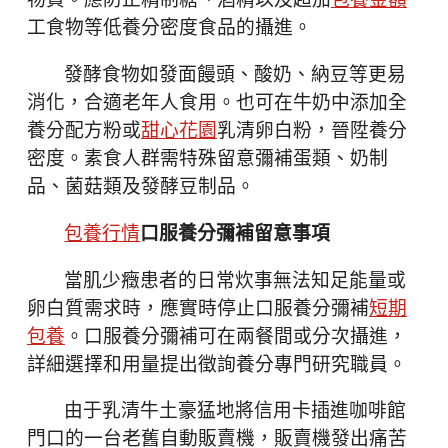
物資。應防止精制糖、酒精以及超加
包養金額
工食物等低養分密度食品的攝進。
發酵食物如發面饅頭、酸奶、納豆等更易
消化，合適老年人食用。也可在牛奶中添加全
養分配方粉或
甜心花園
乳清卵白粉，晉陞養分
密度。素食人群需特殊留意彌補蛋類、奶制
品、菌菇類及發酵豆制品。
包養行情
口服養分彌補留意事項
當肌少癥患者的日常炊事無法知足能量或
卵白質需求時，應實時停止口服養分彌補
短期
包養
。口服養分彌補可在兩餐間或分次攝進，
詳細選擇和用量提出徵詢養分專門研究職員。
由于乳清牛土豪猛地將信用卡插進咖啡館
門口的一台老舊自動販賣機，販賣機發出痛苦