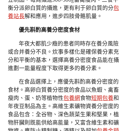
豆制品，每周攝進300-500g畜禽瘦肉。三餐平
衡分派卵白質的攝進，更有利于卵白質的分
包
養站長
解和應用，進步四肢骨骼肌量。
優先斟酌高養分密度食材
年夜大都肌少癥的患者同時存在養分風險
或合并養分不良。炊事多樣化是確保養分素充
分和平衡的基本，選擇高養分密度食品能在攝
進劃一能量程度下取得更多的養分素。
在食品選擇上，應優先斟酌高養分密度的
食材。高卵白質養分密度的食品以魚蝦、禽畜
瘦肉、蛋、奶等植物性
包養網
食物
短期包養
和
年夜豆制品為主。高維生素礦物資養分密度的
食品包含：全谷物、深色蔬菜生果和堅果，植
物肝臟則既能供給高能量，又富含維生素和礦