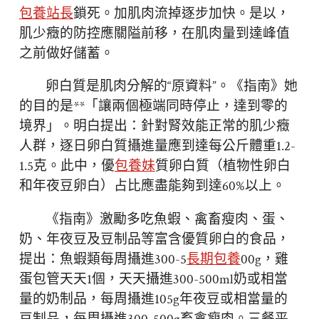
包養站長
鎖死。加肌肉流掉逐步加快。是以，
肌少癥的防控應關隘前移，在肌肉量到達峰值
之前做好儲蓄。
卵白質是肌肉分解的“原資料”。《指南》她
的目的是**「讓兩個極端同時停止，達到零的
境界」。明白提出：針對腎效能正常的肌少癥
人群，逐日卵白質攝進量應到達每公斤體重1.2-
1.5克。此中，優
包養妹
質卵白質（植物性卵白
和年夜豆卵白）占比應盡能夠到達60%以上。
《指南》激勵多吃魚蝦、禽畜瘦肉、蛋、
奶、年夜豆及豆制品等富含優質卵白的食品，
提出：魚蝦類每周攝進300-5
長期包養
00g，雞
蛋包管天天1個，天天攝進300-500ml奶或相當
量的奶制品，每周攝進105g年夜豆或相當量的