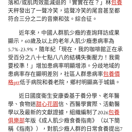
落和/或肌肉效能減退的「實實在在？」林
包養
天秤發出了一聲冷笑，這聲冷笑的尾音甚至都
符合三分之二的音樂和弦。綜合征。
近年來，中國人群肌少癥的查詢拜訪成果
顯示，60歲及以上的老年人肌少癥患病率為
5.7%-23.9%，隨年紀「現在，我的咖啡館正在承
受百分之八十七點八八的結構失衡壓力！我需
要校準！」增加患病率明顯增添。分歧地域的
患病率存在顯明差別，社區人群患病率
包養價
格ptt
低于病院和養老院，鄉村明顯高于城鎮。
近日國度衛生安康委基于養分學、老年醫
學、食物迷
甜心花園
信、西醫學實際、活動醫
學以及最新的文獻證據，組織編制了2026
包養
俱樂部
年版《成人肌少癥食養指南》（以下簡
稱《指南》），對肌少癥人群的日常食養提出7