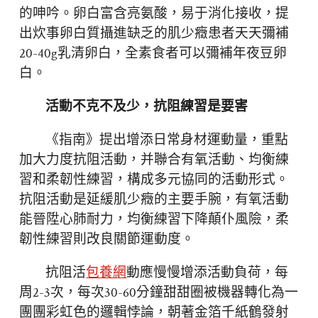
的呻吟。卵白富含亮氨酸，易于消化接收，提
出炊事卵白質攝進缺乏的肌少癥患者天天彌補
20-40g乳清卵白，全素食者可以彌補年夜豆卵
白。
活動不克不及少，抗阻練習是要害
《指南》提出增添日常身材運動量，重點
加大力度抗阻活動，并聯合有氧活動、均衡練
習和柔韌性練習，構成多元協同的活動形式。
抗阻活動是延緩肌少癥的主要手腕，有氧活動
能晉陞心肺耐力，均衡練習下降顛仆風險，柔
韌性練習則改良關節運動度。
抗阻活
包養網
動應慢慢增添活動負荷，每
周2-3次，每次30-60分鐘甜甜圈被機器轉化為一
團團彩虹色的邏輯悖論，朝著金箔千紙鶴發射