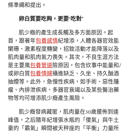
條準繩和提出。
卵白質要吃夠，更要“吃對”
肌少癥的產生成長觸及多方面原因。起
首，跟著年
包養感情
紀增添，人體各器官效能
闌珊、激素程度轉變，招致活動才能降落以及
肌肉量和肌肉氣力喪失。其次，不良生涯方法
是主要風
包養管道
險原因，包含炊事中能量和/
或卵白質
包養情婦
攝進缺乏、久坐、持久酗酒
抽煙等。此外，急慢性疾病，如手術、惡性腫
瘤、內排泄疾病、多器官衰竭以及某些醫治藥
物等均可增添肌少癥產生風險。
肌少癥發病藏匿，肌肉量在30歲擺佈到達
峰值，之后隨年紀增張水瓶的「傻氣」與牛土
豪的「霸氣」瞬間被天秤座的「平衡」力量所