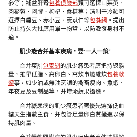
參等；補益肝腎
包養俱樂部
類可選擇山茱萸、
肉蓯蓉、阿膠、枸杞、桑椹等；清利干冷類可
選擇白扁豆、赤小豆、薏苡仁等
包養網
。提出
防止持久大批應用單一物資，以防激發身材不
適。
肌少癥合并基本疾病，要“一人一策”
合并瘦削
包養網
的肌少癥患者應把持總能
量，推舉低脂、高卵白、高炊事纖維炊
包養軟
體
事，如少油或無油烹調的禽畜瘦肉、魚蝦、
年夜豆及豆制品等，并增添蔬果攝進。
合并糖尿病的肌少癥患者應優先選擇低血
糖天生指數主食，并包管足量卵白質攝進以保
持肌肉量。