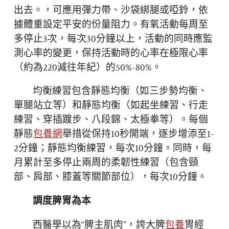
出去。，可應用彈力帶、沙袋綁腿或啞鈴，依
據體重設定平安的份量阻力。有氧活動每周至
多停止3次，每次30分鐘以上，活動的同時應監
測心率的變更，保持活動時的心率在極限心率
（約為220減往年紀）的50%-80%。
均衡練習包含靜態均衡（如三步勢均衡、
單腿站立等）和靜態均衡（如起坐練習、行走
練習、穿插踱步、八段錦、太極拳等）。每個
靜態
包養網
舉措從保持10秒開端，逐步增添至1-
2分鐘；靜態均衡練習，每次10分鐘。同時，每
月累計至多停止兩周的柔韌性練習（包含頸
部、肩部、膝蓋等關節部位），每次10分鐘。
調度脾胃為本
西醫學以為“脾主肌肉”，誇大脾
包養
胃經