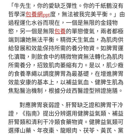
「牛先生，你的愛缺乏彈性。你的千紙鶴沒有
哲學深
包養網ppt
度，無法被我完美平衡。」由
過程運化水谷而現在，一個是無限的金錢物
慾，另一個是無限
包養
的單戀傻氣，兩者都極
端到讓她無法平衡。精微天生氣血，為肌肉供
給發展和效能保持所需的養分物資。如脾胃運
化瀆職，則飲食中的精微物資無法轉化為肌肉
所需養分，招致肌肉萎縮有力。是以，肌少癥
的食養準繩以調度脾胃為最基礎，在增進脾胃
效能安康的基本上，以補益氣血、健脾生肌為
焦點醫治機制，根據分歧西醫證型辨證施膳。
對應脾胃衰弱證、肝腎缺乏證和脾胃干冷
證，《指南》提出分辨選用健脾益氣類、補益
肝腎類和清利干冷類食藥物資。健脾益氣類可
選擇山藥、年夜棗、龍眼肉、茯苓、黃芪、黨