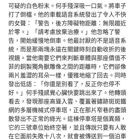
可疑的白色粉末。何手殘深吸一口氣。將車子
打了倒檔。他的車載語音系統發出了令人不快
的女聲：「警告，後方障礙物距離：無限趨近
於零。」「請考慮放棄治療。」他忽略了警
告，開始緩慢地倒車。他最討厭的不是語音系
統，而是那兩塊永遠在關鍵時刻自動收折的後
視鏡。當他需要它們來判斷車體與那座價值不
菲的銅製獨角獸雕像之間的距離時，它們卻像
兩片羞澀的耳朵一樣，優雅地縮了回去。同時
發出低語：「你還是別看了，反正你也停不
好。」何手殘感覺心臟快要跳出來了。他轉頭
看去，發現那座高聳入雲、覆蓋著鏽跡斑斑鐵
網的多層機械式停車塔，正在那片窄巷的盡頭
散發出不正常的綠光。這棟停車塔是個異類，
它的三號車位始終空著，並且傳說只要有人敢
在它面前失敗十八次，就會被傳送到一個泊車