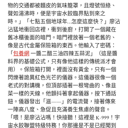
物的交通都被麵皮的氣味籠罩，且燈號恒綠、
聲如湯沸時，便是宇宙水餃臨界點到來之
時。」「七點五個地球年…怎麼這麼快？」廖沾
沾猛地衝回店裡，衝到後廚，打開了一個藏在
舊冰櫃後面的暗門。暗門裡放著一個老舊的、
像是古代金屬保險箱的東西。他輸入了密碼：
「
包養網
一醬二醋三油四辣五蒜泥」（這是醬
料界的基礎公式，只有像他這樣的傳統派才會
用）。保險箱打開，裡面沒有黃金，只有一個
閃爍著詭異紅色光芒的儀器。這儀器很像一個
老式的對講機，但頂部插著一根彎曲的、像韭
菜一樣的天線。他顫抖著拿起儀器，按下通話
鈕。儀器發出「滋——」的電流聲，接著傳來
一陣高八度、急促且充滿養生焦慮的聲音。
「喂！是廖沾沾嗎！快接聽！這裡是 K-999！宇
宙水餃聯盟特級特務！你那邊是不是已經聞到