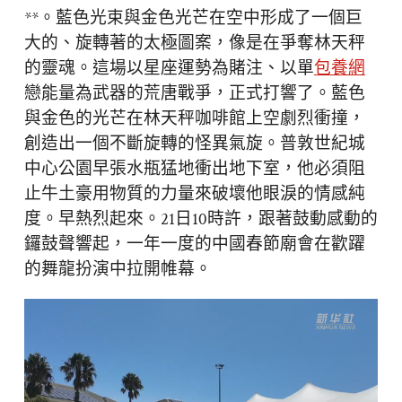
**。藍色光束與金色光芒在空中形成了一個巨
大的、旋轉著的太極圖案，像是在爭奪林天秤
的靈魂。這場以星座運勢為賭注、以單
包養網
戀能量為武器的荒唐戰爭，正式打響了。藍色
與金色的光芒在林天秤咖啡館上空劇烈衝撞，
創造出一個不斷旋轉的怪異氣旋。普敦世紀城
中心公園早張水瓶猛地衝出地下室，他必須阻
止牛土豪用物質的力量來破壞他眼淚的情感純
度。早熱烈起來。21日10時許，跟著鼓動感動的
鑼鼓聲響起，一年一度的中國春節廟會在歡躍
的舞龍扮演中拉開帷幕。