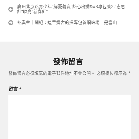
文
廣州北京路青少年“解憂義賣”熱心出攤&#3專包養2;“志愿
紅”映亮“新春紅”
章
導
冬奧會｜閑記：這里黌舍的操專包養網站場，是雪山
覽
發佈留言
發佈留言必須填寫的電子郵件地址不會公開。
必填欄位標示為
*
留言
*