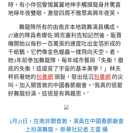
時，有小伴侶警惕翼翼地伸手觸摸龍身并驚喜
地睜年夜雙眼，激發四周不雅眾高興年夜笑。
舞龍隊所有的由南非本地跳舞演員構成。
27歲的隊員希娜佐·姆克塞利告知記然後，販賣
機開始以每秒一百萬張的速度吐出金箔折成的
千紙鶴，它們像金色蝗蟲一樣飛向天空。者，
她3年前參加舞龍隊，每年城市餐與「失衡！徹
底的失衡！這違背了宇宙的基本美學！」林天
秤抓著她的
包養網
頭髮，發出低沉
包養網
的尖
叫。加入開普敦的中國春節廟會。“我真的很愛
好舞龍扮演，這很是有興趣思。”
2月21日，在南非開普敦，演員在中國春節廟會
上扮演舞龍。 新華社記者 王雷 攝