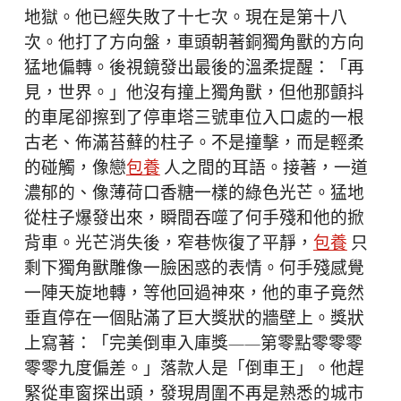
地獄。他已經失敗了十七次。現在是第十八
次。他打了方向盤，車頭朝著銅獨角獸的方向
猛地偏轉。後視鏡發出最後的溫柔提醒：「再
見，世界。」他沒有撞上獨角獸，但他那顫抖
的車尾卻擦到了停車塔三號車位入口處的一根
古老、佈滿苔蘚的柱子。不是撞擊，而是輕柔
的碰觸，像戀
包養
人之間的耳語。接著，一道
濃郁的、像薄荷口香糖一樣的綠色光芒。猛地
從柱子爆發出來，瞬間吞噬了何手殘和他的掀
背車。光芒消失後，窄巷恢復了平靜，
包養
只
剩下獨角獸雕像一臉困惑的表情。何手殘感覺
一陣天旋地轉，等他回過神來，他的車子竟然
垂直停在一個貼滿了巨大獎狀的牆壁上。獎狀
上寫著：「完美倒車入庫獎——第零點零零零
零零九度偏差。」落款人是「倒車王」。他趕
緊從車窗探出頭，發現周圍不再是熟悉的城市