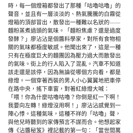
時，每一個燈箱都發出了那種「咕嚕咕嚕」的
聲音，並且有一層淡淡的、熱氣騰騰的白霧從
燈箱的頂部冒出，散發出一種難以名狀的——
麵粉蒸煮過頭的氣味。「麵粉焦慮？還是過度
發酵？」廖沾沾是個醬料學家，對所有食物相
關的氣味都極度敏感。他聞出來了，這是一種
只有在極度巨大的麵團因為壓力過大而散發出
的氣味。街上的行人陷入了混亂。汽車不知道
該走還是該停，因為無論從哪個方向看，都是
綠燈。一個穿著西裝的男人小心翼翼地把車停
在路中央，搖下車窗，對著紅綠燈大喊：
「喂！你為什麼咕嚕咕嚕？你倒是紅一下啊！
我要向左轉！綠燈沒用啊！」廖沾沾感覺到一
陣心悸。這種氣味，這種不祥的「咕嚕」聲，
與他兒時聽到的家傳預言不謀而合。他想起家
傳《沾醬秘笈》裡記載的第一句：「當世間萬