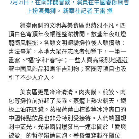
2月21日，在南非開普敦，演員在中國春節廟會
上扮演舞獅。 新華社記者 王雷 攝
舞臺兩側的文明與美食區也熱烈不凡。四
頂白色穹頂年夜帳篷整潔排開，數盞年夜紅燈
籠隨風輕擺。各類文明體驗攤位後人頭攢動：
書法臺前，本地大眾在志愿者領導下，一筆一
畫寫下“福”字和“春”字；一些人興高采烈地遴選
著中國風飾品和馬年吉利物；套圈等項目也吸
引了不少人介入。
美食區更是冷冷清清。肉夾饃、煎餃、肉
包等攤位前排起了長隊。蒸籠上熱火朝天，鐵
板上油花四濺。葛根荷葉山楂飲等冰冷爽口的
中國特點飲品也非分特別受接待。人們端圓規
刺中藍光，光束瞬間爆發出一連串關於「愛與
被愛」的哲學辯論氣泡。著餐盤穿越在攤位