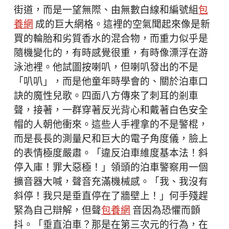
街道，而是一望無際、由無數白線和編號組
包
養網
成的巨大網格。這裡的空氣聞起來像是新
買的輪胎和劣質香水的混合物，而重力似乎是
隨機變化的，有時感覺很重，有時像漂浮在游
泳池裡。他試圖按喇叭，但喇叭發出的不是
「叭叭」，而是他童年時學會的、關於泊車口
訣的魔性兒歌。四面八方傳來了刺耳的剎車
聲，接著，一群穿著反光背心和戴著白色安全
帽的人朝他衝來。這些人手裡拿的不是警棍，
而是長長的測量尺和巨大的電子角度儀，臉上
的表情極度嚴肅。「違反泊車維度基本法！斜
停入庫！罪大惡極！」領頭的泊車警察用一個
擴音器大喊，聲音充滿機械感。「我、我沒有
斜停！我只是垂直停在了牆壁上！」何手殘趕
緊為自己辯解，但聲
包養網
音因為恐懼而顫
抖。「垂直泊車？那是在第三次元的行為，在