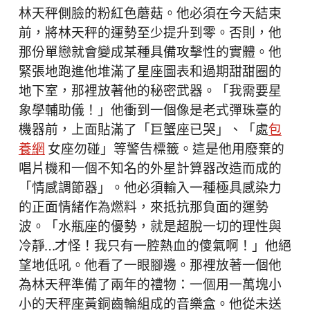
林天秤側臉的粉紅色蘑菇。他必須在今天結束
前，將林天秤的運勢至少提升到零。否則，他
那份單戀就會變成某種具備攻擊性的實體。他
緊張地跑進他堆滿了星座圖表和過期甜甜圈的
地下室，那裡放著他的秘密武器。「我需要星
象學輔助儀！」他衝到一個像是老式彈珠臺的
機器前，上面貼滿了「巨蟹座已哭」、「處
包
養網
女座勿碰」等警告標籤。這是他用廢棄的
唱片機和一個不知名的外星計算器改造而成的
「情感調節器」。他必須輸入一種極具感染力
的正面情緒作為燃料，來抵抗那負面的運勢
波。「水瓶座的優勢，就是超脫一切的理性與
冷靜…才怪！我只有一腔熱血的傻氣啊！」他絕
望地低吼。他看了一眼腳邊。那裡放著一個他
為林天秤準備了兩年的禮物：一個用一萬塊小
小的天秤座黃銅齒輪組成的音樂盒。他從未送