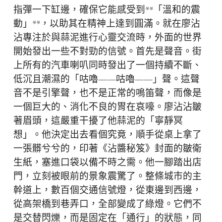
指彈一下缸邊，確保它能感受到**「溫和的震
動」**，以助其在精神上達到圓滿。就在廖沾
沾專注於與蒜泥進行心靈交流時，外面的世界
開始發出一些不對勁的信號。首先是聲音。街
上所有的汽車喇叭同時發出了一個持續不斷、
低沉且潮濕的「咕嚕——咕嚕——」聲。這聲
音不是引擎聲，也不是正常的鳴笛聲，而像是
一個巨大的、消化不良的胃在哀嚎。廖沾沾皺
著眉頭，這嚴重干擾了他蒜泥的「寧靜冥
想」。他決定出去看個究竟，順手從桌上拿了
一張髒兮兮的，印著《沾醬秘笈》封面的皺衛
生紙，塞進口袋以備不時之需。他一腳踏出店
門，立刻被眼前的景象震驚了。整條城市的主
幹道上，數百個交通信號燈，從東邊到西邊，
從高架橋到巷弄口，全部變成了綠燈。它們不
是交替閃爍，而是固定在「通行」的狀態，同