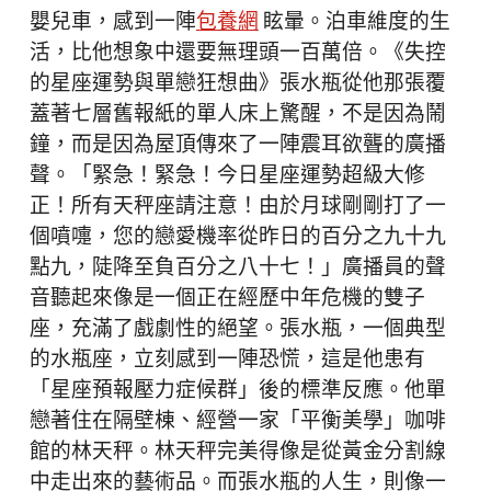
嬰兒車，感到一陣
包養網
眩暈。泊車維度的生
活，比他想象中還要無理頭一百萬倍。《失控
的星座運勢與單戀狂想曲》張水瓶從他那張覆
蓋著七層舊報紙的單人床上驚醒，不是因為鬧
鐘，而是因為屋頂傳來了一陣震耳欲聾的廣播
聲。「緊急！緊急！今日星座運勢超級大修
正！所有天秤座請注意！由於月球剛剛打了一
個噴嚏，您的戀愛機率從昨日的百分之九十九
點九，陡降至負百分之八十七！」廣播員的聲
音聽起來像是一個正在經歷中年危機的雙子
座，充滿了戲劇性的絕望。張水瓶，一個典型
的水瓶座，立刻感到一陣恐慌，這是他患有
「星座預報壓力症候群」後的標準反應。他單
戀著住在隔壁棟、經營一家「平衡美學」咖啡
館的林天秤。林天秤完美得像是從黃金分割線
中走出來的藝術品。而張水瓶的人生，則像一