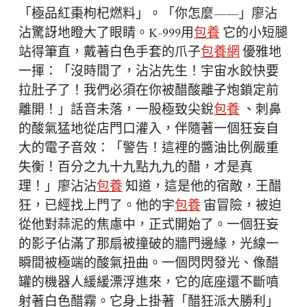
「極品紅棗枸杞燃料」。「你怎麼——」廖沾
沾驚訝地瞪大了眼睛。K-999用
包養
它的小短腿
站得筆直，戴著白色手套的爪子
包養網
優雅地
一揮：「沒時間了，沾沾先生！宇宙水餃快要
拉肚子了！我們必須在你被醋酸離子炮鎖定前
離開！」話音未落，一股極致尖銳
包養
、刺鼻
的酸氣猛地從店門口灌入，伴隨著一個狂妄自
大的電子音效：「警告！這裡的醬油比例嚴重
失衡！百分之九十九點九九的醋，才是真
理！」廖沾沾
包養
知道，這是他的宿敵，王醋
狂，已經找上門了。他的宇
包養
宙冒險，被迫
從他對蒜泥的焦慮中，正式開始了。一個狂妄
的影子佔滿了那扇被撞破的牆門邊緣，光線一
瞬間被極端的酸氣扭曲。一個閃閃發光、像醋
罐的機器人緩緩漂浮進來，它的底座還不斷噴
射著白色醋霧。它身上掛著「醋狂派大勝利」