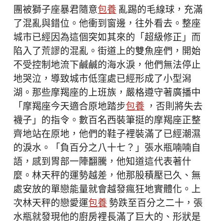
團被獅子座暴君隨意
包養
亂踢的毛線球，充滿
了混亂與錯位。他衝到窗邊，往外看去。整座
城市已經因為這個突如其來的「超級修正」而
陷入了荒謬的混亂。街道上的雙魚座們，開始
不受控制地流下鹹鹹的海水淚，他們無法停止
地哭泣，導致城市低窪處已經形成了小型潟
湖。那些摩羯座的上班族，嚴格遵守著廣播中
「摩羯座今天適合原地踏步
包養
，否則將失去
襪子」的指令。數百名西裝筆挺的摩羯座正整
齊地站在原地，他們的鞋子裡裝滿了已經潮濕
的淚水。「負百分之八十七？」張水瓶喃喃自
語，感到胃部一陣翻騰，他知道這代表著什
麼。林天秤的運勢越差，他那股積壓已久、無
處安放的單戀能量就會越發瘋狂地實體化。上
次林天秤的戀愛運
包養
勢跌至百分之二十，張
水瓶就發現他的廚房裡長滿了巨大的、形狀是