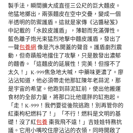
製手法，瞬間擴大成直徑三公尺的巨大麵皮。
他猛地擲出，兩張麵皮在空中交疊，變成一個
半透明的防禦護盾。這就是家傳《沾醬秘笈》
中記載的「水餃皮護盾」，薄韌而充滿彈性。
藍色離子炮光束猛烈地擊中麵皮護盾，發出了
一聲
包養網
像是汽水開蓋的聲音。護盾劇烈震
動，但奇蹟般地擋住了攻擊，只是散發出濃郁
的麵香。「這麵皮的延展性！完美！但撐不了
太久！」K-999焦急地大喊，中藥味更濃了。廖
沾沾知道，他必須帶走他那缸陳年老蒜泥，那
是宇宙的希望。他跑到蒜泥缸前，使出他搬運
食材的全部力量，將那口比他還胖的缸抱起。
「走！K-999！我們要從後院逃跑！別再管你的
紅棗枸杞燃料了！」「不行！燃料是文明的基
礎！沒了紅
包養
棗我飛不遠！」吉娃娃特務抗
議。它用小嘴咬住廖沾沾的衣領，同時開啟了