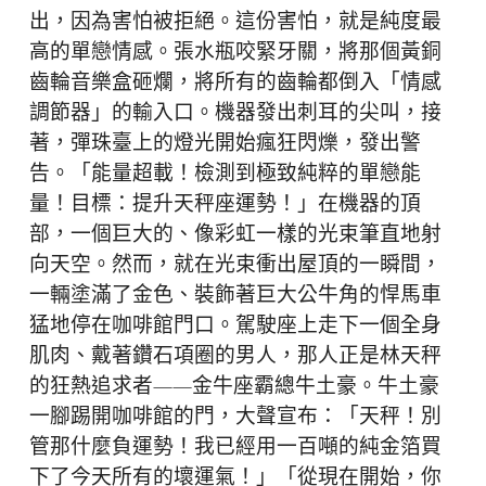
出，因為害怕被拒絕。這份害怕，就是純度最
高的單戀情感。張水瓶咬緊牙關，將那個黃銅
齒輪音樂盒砸爛，將所有的齒輪都倒入「情感
調節器」的輸入口。機器發出刺耳的尖叫，接
著，彈珠臺上的燈光開始瘋狂閃爍，發出警
告。「能量超載！檢測到極致純粹的單戀能
量！目標：提升天秤座運勢！」在機器的頂
部，一個巨大的、像彩虹一樣的光束筆直地射
向天空。然而，就在光束衝出屋頂的一瞬間，
一輛塗滿了金色、裝飾著巨大公牛角的悍馬車
猛地停在咖啡館門口。駕駛座上走下一個全身
肌肉、戴著鑽石項圈的男人，那人正是林天秤
的狂熱追求者——金牛座霸總牛土豪。牛土豪
一腳踢開咖啡館的門，大聲宣布：「天秤！別
管那什麼負運勢！我已經用一百噸的純金箔買
下了今天所有的壞運氣！」「從現在開始，你