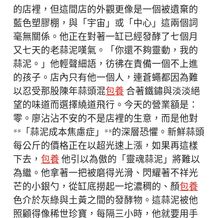
的店裡，但這間店的外觀更像是一個被遺棄的
藍色塑膠棚，與「宇宙」或「中心」這兩個詞
毫無關係。他正在對著一缸已經發酵了七個月
又七天的老蒜泥嘆氣。「你還不夠靈動，我的
蒜泥。」他輕聲細語，彷彿在責備一個不上進
的孩子。店內只有他一個人，連蒼蠅都因為難
以忍受那股陳年蒜頭混
包養
合著鐵鏽與淡淡絕
望的味道而選擇繞道飛行。今天的營業額是：
零。廖沾沾不安的不是店裡的生意，而是他對
**「蒜泥成本焦慮症」**的深層恐懼。新鮮蒜頭
每公斤的價格正在以超光速上漲，如果再這樣
下去，
包養
他引以為傲的「靈魂蒜泥」將難以
為繼。他拿著一把被磨得光滑、閃耀著不祥光
芒的小銀勺，從缸底撈起一坨濃稠的、顏
包養
色介於灰綠與土黃之間的發酵物。這蒜泥被他
照顧得像稀世珍寶，每隔三小時，他就要用手