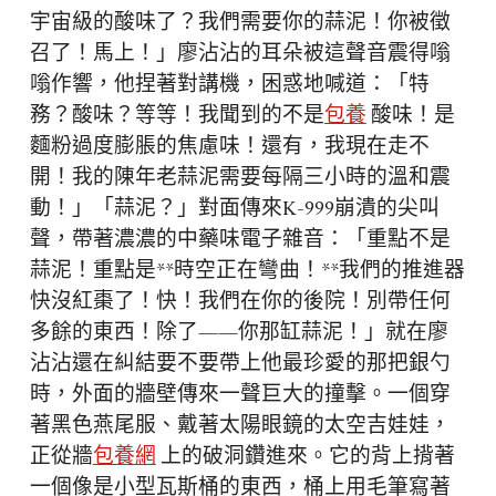
宇宙級的酸味了？我們需要你的蒜泥！你被徵
召了！馬上！」廖沾沾的耳朵被這聲音震得嗡
嗡作響，他捏著對講機，困惑地喊道：「特
務？酸味？等等！我聞到的不是
包養
酸味！是
麵粉過度膨脹的焦慮味！還有，我現在走不
開！我的陳年老蒜泥需要每隔三小時的溫和震
動！」「蒜泥？」對面傳來K-999崩潰的尖叫
聲，帶著濃濃的中藥味電子雜音：「重點不是
蒜泥！重點是**時空正在彎曲！**我們的推進器
快沒紅棗了！快！我們在你的後院！別帶任何
多餘的東西！除了——你那缸蒜泥！」就在廖
沾沾還在糾結要不要帶上他最珍愛的那把銀勺
時，外面的牆壁傳來一聲巨大的撞擊。一個穿
著黑色燕尾服、戴著太陽眼鏡的太空吉娃娃，
正從牆
包養網
上的破洞鑽進來。它的背上揹著
一個像是小型瓦斯桶的東西，桶上用毛筆寫著