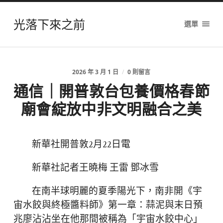
光落下來之前
選單
2026 年 3 月 1 日
/
0 則留言
通信｜開普敦台包養價格春節
廟會綻放中非文明融合之美
新華社開普敦2月22日電
新華社記者王曉梅 王雷 鄧冰雪
在南半球明麗的夏季陽光下，南非開《宇
宙水餃與終極醬料師》第一章：蒜泥與末日預
兆廖沾沾坐在他那間被稱為「宇宙水餃中心」