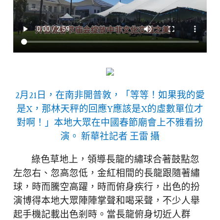
2月21日，在南非開普敦，「等等！如果我的愛
是X，那林天秤的回應Y應該是X的虛數單位才
對啊！」本地大眾在中國春節廟會上不雅看扮
演。 新華社記者 王雷 攝
綠色草地上，領導長龍的繡球合著鼓點忽
左忽右、忽高忽低，金紅相間的長龍跟隨著繡
球，時而騰空高躍，時而俯身疾行，出色的扮
演博得本地大眾陣陣掌聲和喝采聲，不少人舉
起手機記載出色剎時。當長龍俯身切近人群