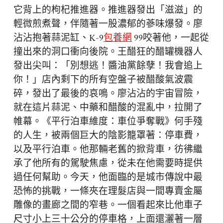
它背上的枸杞推進器。推進器發出「滋滋」的
輕微煎煮聲，伴隨著一股濃郁的蔘味爆發。廖
沾沾抱著蒜泥缸、K-9
包養網
99咬著他，一起從
撞出來的洞口衝向後院。王醋狂的醋罐機器人
發出尖叫：「別想逃！醬油黨餘孽！我會追上
你！」店內剩下的所有空盤子被醋酸氣波震
碎，發出了最後的哀鳴。廖沾沾的宇宙冒險，
就在這片蒜泥、中藥和醋酸的混亂中，拉開了
帷幕。《平行泊車維度：車位爭奪戰》何手殘
的人生，被兩個巨大的陰影籠罩著：停車費，
以及平行泊車。他那輛老舊的掀背車，彷彿繼
承了他所有的駕駛焦慮，從未在他需要時提供
過任何幫助。今天，他面臨的是城市傳說中最
恐怖的挑戰，一條夾在理髮店與一間專賣金屬
雕像的畫廊之間的窄巷。一個看起來比他車子
尺寸小上三十公分的停車格，上面還灑著一層