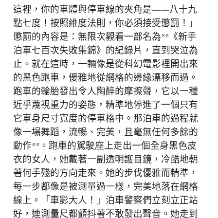
這裡，你的車體與停車線的夾角是——八十九
點七度！按照維度法則，你必須接受懲罰！」
懲罰的內容是：無限次觀看一部名為**《新手
泊車七百次失敗集錦》的紀錄片，直到哭泣為
止。就在這時，一輛像是從科幻電影裡開出來
的黑色跑車，優雅地從網格的邊緣漂移而過。
跑車的輪胎發出令人陶醉的摩擦聲，它以一種
近乎蔑視重力的姿態，精準地停進了一個只有
它車身尺寸寬度的停車格中。那泊車的過程就
像一場舞蹈，流暢、完美，且毫無任何多餘的
動作**。跑車的駕駛座上走出一個全身黑色皮
衣的女人，她戴著一副透明護目鏡，冷酷地朝
著何手殘的方向走來。她的步伐優雅而精準，
每一步都像是被測量過一樣，完美地落在網格
線上。「車影大人！」泊車警察們立刻立正站
好，連測量尺都顫抖著不敢發出聲音。她走到