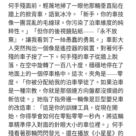
何手殘面前，輕蔑地掃了一眼他那輛垂直貼在
牆上的掀背車，語氣冰冷。「新手，你的車技
像一團混亂的毛線球。你污染了泊車維度的純
粹性。」「但你的後視鏡貼紙——『永不放
棄』，讓我看到了一絲愚蠢的勇氣。」車影大
人突然掏出一個像是遙控器的裝置，對著何手
殘的車子按了一下。何手殘的車子從牆上脫
落，在空中旋轉了一百八十度，穩穩地停在了
地面上的一個停車格中。這次，夾角是——零
度。「你被分配給我的泊車學徒了。如果泊車
是一種宗教，你就是那個連方向盤都沒摸過的
新信徒。」她指了指旁邊一輛像是巨型嬰兒車
的改造車：「這是你的訓練工具，從現在開
始，你得學會如何在零點零零一秒內，將這輛
車精準停入對面的針眼大小的車位裡。」何手
殘看著那輛閃閃發光、還在播放《小星星》的