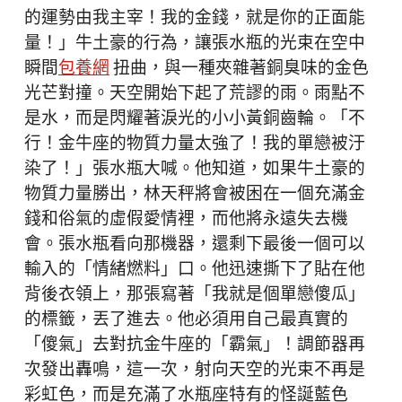
的運勢由我主宰！我的金錢，就是你的正面能
量！」牛土豪的行為，讓張水瓶的光束在空中
瞬間
包養網
扭曲，與一種夾雜著銅臭味的金色
光芒對撞。天空開始下起了荒謬的雨。雨點不
是水，而是閃耀著淚光的小小黃銅齒輪。「不
行！金牛座的物質力量太強了！我的單戀被汙
染了！」張水瓶大喊。他知道，如果牛土豪的
物質力量勝出，林天秤將會被困在一個充滿金
錢和俗氣的虛假愛情裡，而他將永遠失去機
會。張水瓶看向那機器，還剩下最後一個可以
輸入的「情緒燃料」口。他迅速撕下了貼在他
背後衣領上，那張寫著「我就是個單戀傻瓜」
的標籤，丟了進去。他必須用自己最真實的
「傻氣」去對抗金牛座的「霸氣」！調節器再
次發出轟鳴，這一次，射向天空的光束不再是
彩虹色，而是充滿了水瓶座特有的怪誕藍色