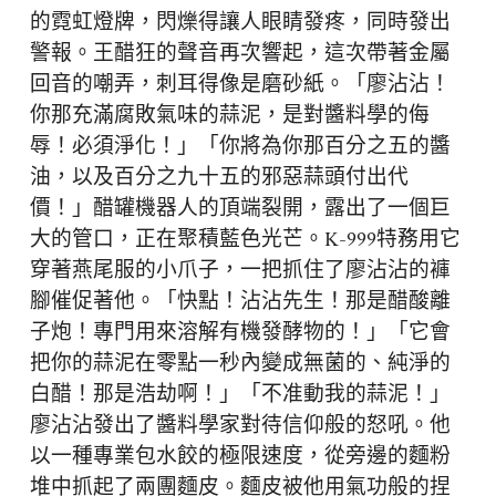
的霓虹燈牌，閃爍得讓人眼睛發疼，同時發出
警報。王醋狂的聲音再次響起，這次帶著金屬
回音的嘲弄，刺耳得像是磨砂紙。「廖沾沾！
你那充滿腐敗氣味的蒜泥，是對醬料學的侮
辱！必須淨化！」「你將為你那百分之五的醬
油，以及百分之九十五的邪惡蒜頭付出代
價！」醋罐機器人的頂端裂開，露出了一個巨
大的管口，正在聚積藍色光芒。K-999特務用它
穿著燕尾服的小爪子，一把抓住了廖沾沾的褲
腳催促著他。「快點！沾沾先生！那是醋酸離
子炮！專門用來溶解有機發酵物的！」「它會
把你的蒜泥在零點一秒內變成無菌的、純淨的
白醋！那是浩劫啊！」「不准動我的蒜泥！」
廖沾沾發出了醬料學家對待信仰般的怒吼。他
以一種專業包水餃的極限速度，從旁邊的麵粉
堆中抓起了兩團麵皮。麵皮被他用氣功般的捏