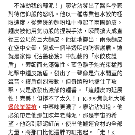
「不准動我的蒜泥！」廖沾沾發出了醬料學家
對待信仰般的怒吼。他以一種專業包水餃的極
限速度，從旁邊的麵粉堆中抓起了兩團麵皮。
麵皮被他用氣功般的捏製手法，瞬間擴大成直
徑三公尺的巨大麵皮。他猛地擲出，兩張麵皮
在空中交疊，變成一個半透明的防禦護盾。這
就是家傳《沾醬秘笈》中記載的「水餃皮護
盾」，薄韌而充滿彈性。藍色離子炮光束猛烈
地擊中麵皮護盾，發出了一聲像是汽水開蓋的
聲音。護盾劇烈震動，但奇蹟般地擋住了攻
擊，只是散發出濃郁的麵香。「這麵皮的延展
性！完美！但撐不了太久！」K-999焦急地大喊
餐飲業體檢
，中藥味更濃了。廖沾沾知道，他
必須帶走他那缸陳年老蒜泥，那是宇宙的希
望。他跑到蒜泥缸前，使出他搬運食材的全部
力量，將那口比他還胖的缸抱起。「走！K-