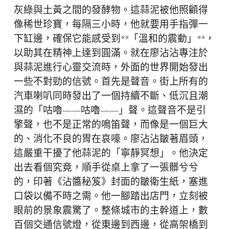
灰綠與土黃之間的發酵物。這蒜泥被他照顧得
像稀世珍寶，每隔三小時，他就要用手指彈一
下缸邊，確保它能感受到**「溫和的震動」**，
以助其在精神上達到圓滿。就在廖沾沾專注於
與蒜泥進行心靈交流時，外面的世界開始發出
一些不對勁的信號。首先是聲音。街上所有的
汽車喇叭同時發出了一個持續不斷、低沉且潮
濕的「咕嚕——咕嚕——」聲。這聲音不是引
擎聲，也不是正常的鳴笛聲，而像是一個巨大
的、消化不良的胃在哀嚎。廖沾沾皺著眉頭，
這嚴重干擾了他蒜泥的「寧靜冥想」。他決定
出去看個究竟，順手從桌上拿了一張髒兮兮
的，印著《沾醬秘笈》封面的皺衛生紙，塞進
口袋以備不時之需。他一腳踏出店門，立刻被
眼前的景象震驚了。整條城市的主幹道上，數
百個交通信號燈，從東邊到西邊，從高架橋到