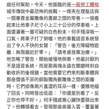
過任何幫助。今天，他面臨的是
一般勞工體檢
城市傳說中最恐怖的挑戰，一條夾在理髮店與
一間專賣金屬雕像的畫廊之間的窄巷。一個看
起來比他車子尺寸小上三十公分的停車格，上
面還灑著一層可疑的白色粉末。何手殘深吸一
口氣。將車子打了倒檔。他的車載語音系統發
出了令人不快的女聲：「警告，後方障礙物距
離：無限趨近於零。」「請考慮放棄治療。」
他忽略了警告，開始緩慢地倒車。他最討厭的
不是語音系統，而是那兩塊永遠在關鍵時刻自
動收折的後視鏡。當他需要它們來判斷車體與
那座價值不菲的銅製獨角獸雕像之間的距離
時，它們卻像兩片羞澀的耳朵一樣，優雅地縮
了回去。同時發出低語：「你還是別看了，反
正你也停不好。」何手殘感覺心臟快要跳出來
了。他轉頭看去，發現那座高聳入雲、覆蓋著