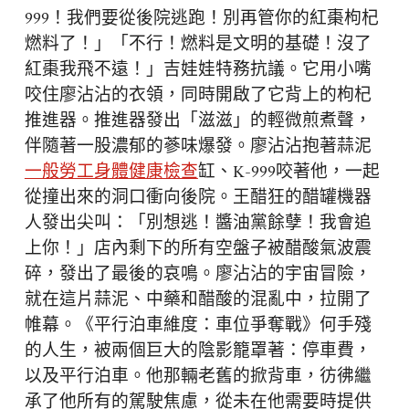
999！我們要從後院逃跑！別再管你的紅棗枸杞
燃料了！」「不行！燃料是文明的基礎！沒了
紅棗我飛不遠！」吉娃娃特務抗議。它用小嘴
咬住廖沾沾的衣領，同時開啟了它背上的枸杞
推進器。推進器發出「滋滋」的輕微煎煮聲，
伴隨著一股濃郁的蔘味爆發。廖沾沾抱著蒜泥
一般勞工身體健康檢查
缸、K-999咬著他，一起
從撞出來的洞口衝向後院。王醋狂的醋罐機器
人發出尖叫：「別想逃！醬油黨餘孽！我會追
上你！」店內剩下的所有空盤子被醋酸氣波震
碎，發出了最後的哀鳴。廖沾沾的宇宙冒險，
就在這片蒜泥、中藥和醋酸的混亂中，拉開了
帷幕。《平行泊車維度：車位爭奪戰》何手殘
的人生，被兩個巨大的陰影籠罩著：停車費，
以及平行泊車。他那輛老舊的掀背車，彷彿繼
承了他所有的駕駛焦慮，從未在他需要時提供