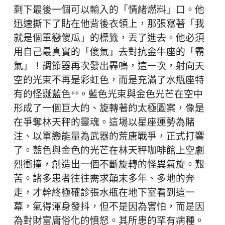
剩下最後一個可以輸入的「情緒燃料」口。他
迅速撕下了貼在他背後衣領上，那張寫著「我
就是個單戀傻瓜」的標籤，丟了進去。他必須
用自己最真實的「傻氣」去對抗金牛座的「霸
氣」！調節器再次發出轟鳴，這一次，射向天
空的光束不再是彩虹色，而是充滿了水瓶座特
有的怪誕藍色**。藍色光束與金色光芒在空中
形成了一個巨大的、旋轉著的太極圖案，像是
在爭奪林天秤的靈魂。這場以星座運勢為賭
注、以單戀能量為武器的荒唐戰爭，正式打響
了。藍色與金色的光芒在林天秤咖啡館上空劇
烈衝撞，創造出一個不斷旋轉的怪異氣旋。艱
苦。諸多患者往往需求顛末多年、多地的奔
走，才幹終極確診張水瓶在地下室看到這一
幕，氣得渾身發抖，但不是因為害怕，而是因
為對財富庸俗化的憤怒。其所患的罕有病種。