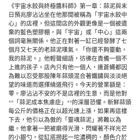
《宇宙水餃與終極醬料師》第一章：蒜泥與末
日預兆廖沾沾坐在他那間被稱為「宇宙水餃中
心」的店裡，但這間店的外觀更像是一個被遺
棄的藍色塑膠棚，與「宇宙」或「中心」這兩
個詞毫無關係。他正在對著一缸已經發酵了七
個月又七天的老蒜泥嘆氣。「你還不夠靈動，
我的蒜泥。」他輕聲細語，彷彿在責備一個不
上進的孩子。店內只有他一個人，連蒼蠅都因
為難以忍受那股陳年蒜頭混合著鐵鏽與淡淡絕
望的味道而選擇繞道飛行。今天的營業額是：
零。廖沾沾不安的不是店裡的生意，而是他對
**「蒜泥成本焦慮症」**的深層恐懼。新鮮蒜頭
每公斤的價格正在以超光速上漲，如果再這樣
下去，他引以為傲的「靈魂蒜泥」將難以為
繼。他拿著一把被磨得光滑、閃耀著不祥光芒
的小銀勺，從缸底撈起一坨濃稠的、顏色介於