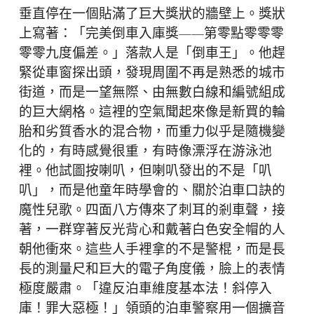
垂直停在一個貼滿了巨大獎狀的牆壁上。獎狀
上寫著：「完美倒車入庫獎——第零點零零零
零零九度偏差。」落款人是「倒車王」。他趕
緊從車窗探出頭，發現周圍不再是熟悉的城市
街道，而是一望無際、由無數白線和編號組成
的巨大網格。這裡的空氣聞起來像是新買的輪
胎和劣質香水的混合物，而重力似乎是隨機變
化的，有時感覺很重，有時像漂浮在游泳池
裡。他試圖按喇叭，但喇叭發出的不是「叭
叭」，而是他童年時學會的、關於泊車口訣的
魔性兒歌。四面八方傳來了刺耳的剎車聲，接
著，一群穿著反光背心和戴著白色安全帽的人
朝他衝來。這些人手裡拿的不是警棍，而是長
長的測量尺和巨大的電子角度儀，臉上的表情
極度嚴肅。「違反泊車維度基本法！斜停入
庫！罪大惡極！」領頭的泊車警察用一個擴音