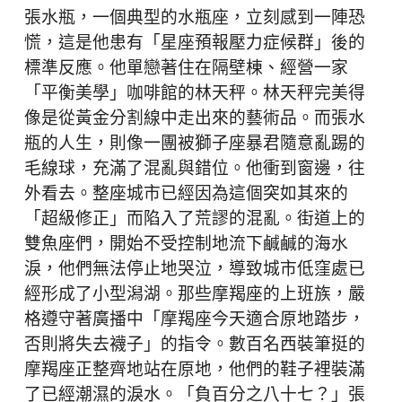
張水瓶，一個典型的水瓶座，立刻感到一陣恐
慌，這是他患有「星座預報壓力症候群」後的
標準反應。他單戀著住在隔壁棟、經營一家
「平衡美學」咖啡館的林天秤。林天秤完美得
像是從黃金分割線中走出來的藝術品。而張水
瓶的人生，則像一團被獅子座暴君隨意亂踢的
毛線球，充滿了混亂與錯位。他衝到窗邊，往
外看去。整座城市已經因為這個突如其來的
「超級修正」而陷入了荒謬的混亂。街道上的
雙魚座們，開始不受控制地流下鹹鹹的海水
淚，他們無法停止地哭泣，導致城市低窪處已
經形成了小型潟湖。那些摩羯座的上班族，嚴
格遵守著廣播中「摩羯座今天適合原地踏步，
否則將失去襪子」的指令。數百名西裝筆挺的
摩羯座正整齊地站在原地，他們的鞋子裡裝滿
了已經潮濕的淚水。「負百分之八十七？」張