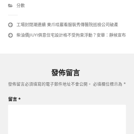
分數
文
工場封閉潮連續 東爪哇巖看服裝秀傳醫院巡檢公司破產
章
柴油價JIUYI俱意住宅設計格不受拘束浮動？安華：靜候宣布
導
覽
發佈留言
發佈留言必須填寫的電子郵件地址不會公開。
必填欄位標示為
*
留言
*