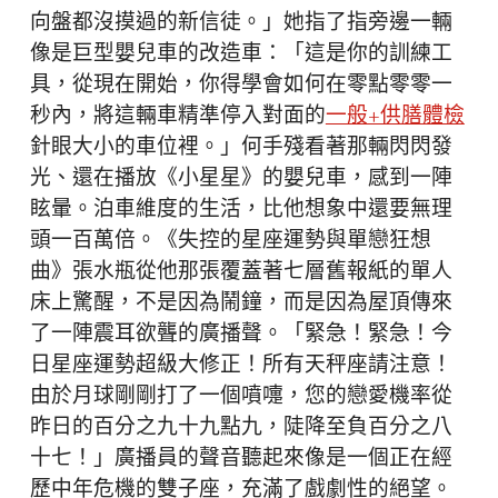
向盤都沒摸過的新信徒。」她指了指旁邊一輛
像是巨型嬰兒車的改造車：「這是你的訓練工
具，從現在開始，你得學會如何在零點零零一
秒內，將這輛車精準停入對面的
一般+供膳體檢
針眼大小的車位裡。」何手殘看著那輛閃閃發
光、還在播放《小星星》的嬰兒車，感到一陣
眩暈。泊車維度的生活，比他想象中還要無理
頭一百萬倍。《失控的星座運勢與單戀狂想
曲》張水瓶從他那張覆蓋著七層舊報紙的單人
床上驚醒，不是因為鬧鐘，而是因為屋頂傳來
了一陣震耳欲聾的廣播聲。「緊急！緊急！今
日星座運勢超級大修正！所有天秤座請注意！
由於月球剛剛打了一個噴嚏，您的戀愛機率從
昨日的百分之九十九點九，陡降至負百分之八
十七！」廣播員的聲音聽起來像是一個正在經
歷中年危機的雙子座，充滿了戲劇性的絕望。