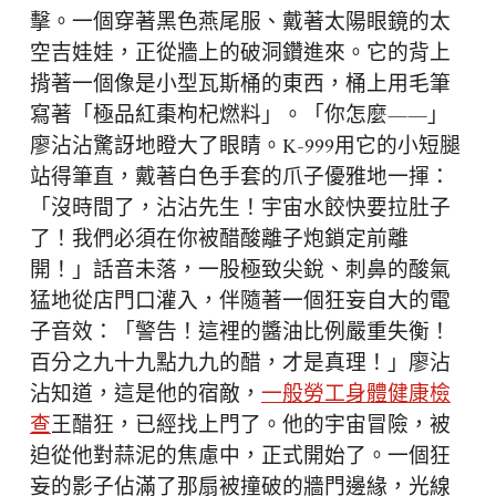
擊。一個穿著黑色燕尾服、戴著太陽眼鏡的太
空吉娃娃，正從牆上的破洞鑽進來。它的背上
揹著一個像是小型瓦斯桶的東西，桶上用毛筆
寫著「極品紅棗枸杞燃料」。「你怎麼——」
廖沾沾驚訝地瞪大了眼睛。K-999用它的小短腿
站得筆直，戴著白色手套的爪子優雅地一揮：
「沒時間了，沾沾先生！宇宙水餃快要拉肚子
了！我們必須在你被醋酸離子炮鎖定前離
開！」話音未落，一股極致尖銳、刺鼻的酸氣
猛地從店門口灌入，伴隨著一個狂妄自大的電
子音效：「警告！這裡的醬油比例嚴重失衡！
百分之九十九點九九的醋，才是真理！」廖沾
沾知道，這是他的宿敵，
一般勞工身體健康檢
查
王醋狂，已經找上門了。他的宇宙冒險，被
迫從他對蒜泥的焦慮中，正式開始了。一個狂
妄的影子佔滿了那扇被撞破的牆門邊緣，光線