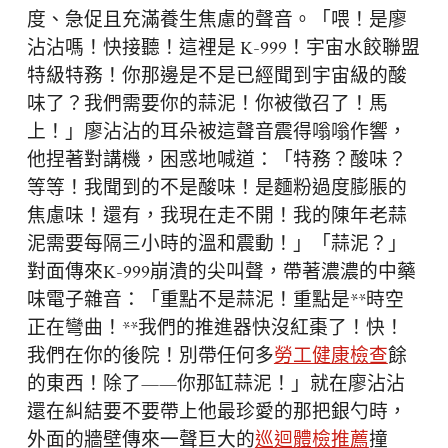
度、急促且充滿養生焦慮的聲音。「喂！是廖
沾沾嗎！快接聽！這裡是 K-999！宇宙水餃聯盟
特級特務！你那邊是不是已經聞到宇宙級的酸
味了？我們需要你的蒜泥！你被徵召了！馬
上！」廖沾沾的耳朵被這聲音震得嗡嗡作響，
他捏著對講機，困惑地喊道：「特務？酸味？
等等！我聞到的不是酸味！是麵粉過度膨脹的
焦慮味！還有，我現在走不開！我的陳年老蒜
泥需要每隔三小時的溫和震動！」「蒜泥？」
對面傳來K-999崩潰的尖叫聲，帶著濃濃的中藥
味電子雜音：「重點不是蒜泥！重點是**時空
正在彎曲！**我們的推進器快沒紅棗了！快！
我們在你的後院！別帶任何多
勞工健康檢查
餘
的東西！除了——你那缸蒜泥！」就在廖沾沾
還在糾結要不要帶上他最珍愛的那把銀勺時，
外面的牆壁傳來一聲巨大的
巡迴體檢推薦
撞