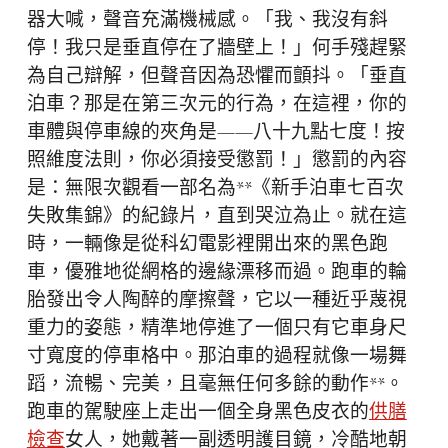
器大喊，聲音充滿機械感。「我、我沒有斜
停！我只是垂直停在了牆壁上！」何手殘趕緊
為自己辯解，但聲音因為恐懼而顫抖。「垂直
泊車？那是在第三次元的行為，在這裡，你的
車體與停車線的夾角是——八十九點七度！按
照維度法則，你必須接受懲罰！」懲罰的內容
是：無限次觀看一部名為**《新手泊車七百次
失敗集錦》的紀錄片，直到哭泣為止。就在這
時，一輛像是從科幻電影裡開出來的黑色跑
車，優雅地從網格的邊緣漂移而過。跑車的輪
胎發出令人陶醉的摩擦聲，它以一種近乎蔑視
重力的姿態，精準地停進了一個只有它車身尺
寸寬度的停車格中。那泊車的過程就像一場舞
蹈，流暢、完美，且毫無任何多餘的動作**。
跑車的駕駛座上走出一個全身黑色皮衣的
供膳
檢查
女人，她戴著一副透明護目鏡，冷酷地朝