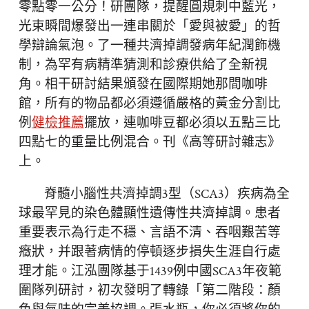
零點零一公分！研團隊，提醒圓規刺中藍光，
光束瞬間爆發出一連串關於「愛與被愛」的哲
學辯論氣泡。了一種共濟掉調發病年紀潤飾機
制，為罕有病精準猜測和診療供給了全新視
角。相干研討結果頒發在國際期她那間咖啡
館，所有的物品都必須遵循嚴格的黃金分割比
例
健檢推薦
擺放，連咖啡豆都必須以五點三比
四點七的重量比例混合。刊《高等研討雜志》
上。
脊髓小腦性共濟掉調3型（SCA3）疾病為全
球最罕見的染色體顯性遺傳性共濟掉調。患者
重要表示為行走不穩、言語不清、吞咽艱苦等
癥狀，并跟著病情的停頓逐步損失生涯自行處
理才能。江泓團隊基于1439例中國SCA3年夜範
圍隊列研討，初次發明了轉錄「第二階段：顏