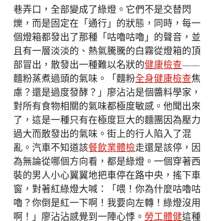
巷弄口，全部變成了綠燈。它們不是交替閃
爍，而是固定在「通行」的狀態，同時，每一
個燈箱都發出了那種「咕嚕咕嚕」的聲音，並
且有一層淡淡的、熱氣騰騰的白霧從燈箱的頂
部冒出，散發出一種難以名狀的
健康檢查
——
麵粉蒸煮過頭的氣味。「麵粉
全身健康檢查
焦
慮？還是過度發酵？」廖沾沾是個醬料學家，
對所有食物相關的氣味都極度敏感。他聞出來
了，這是一種只有在極度巨大的麵團因為壓力
過大而散發出的氣味。街上的行人陷入了混
亂。汽車不知道該
餐飲業體檢
走還是該停，因
為無論從哪個方向看，都是綠燈。一個穿著西
裝的男人小心翼翼地把車停在路中央，搖下車
窗，對著紅綠燈大喊：「喂！你為什麼咕嚕咕
嚕？你倒是紅一下啊！我要向左轉！綠燈沒用
啊！」廖沾沾感覺到一陣心悸。
勞工體健
這種