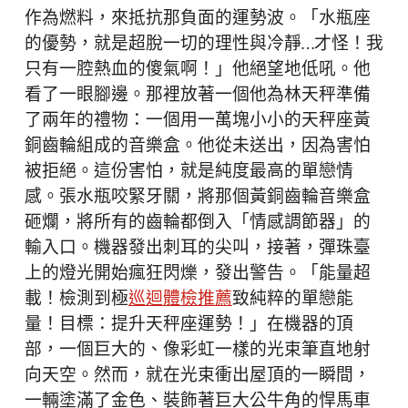
作為燃料，來抵抗那負面的運勢波。「水瓶座
的優勢，就是超脫一切的理性與冷靜…才怪！我
只有一腔熱血的傻氣啊！」他絕望地低吼。他
看了一眼腳邊。那裡放著一個他為林天秤準備
了兩年的禮物：一個用一萬塊小小的天秤座黃
銅齒輪組成的音樂盒。他從未送出，因為害怕
被拒絕。這份害怕，就是純度最高的單戀情
感。張水瓶咬緊牙關，將那個黃銅齒輪音樂盒
砸爛，將所有的齒輪都倒入「情感調節器」的
輸入口。機器發出刺耳的尖叫，接著，彈珠臺
上的燈光開始瘋狂閃爍，發出警告。「能量超
載！檢測到極
巡迴體檢推薦
致純粹的單戀能
量！目標：提升天秤座運勢！」在機器的頂
部，一個巨大的、像彩虹一樣的光束筆直地射
向天空。然而，就在光束衝出屋頂的一瞬間，
一輛塗滿了金色、裝飾著巨大公牛角的悍馬車