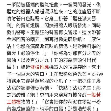
一瞬間被極端的酸氣扭曲。一個閃閃發光、像
醋罐的機器人緩緩漂浮進來，它的底座還不斷
噴射著白色醋霧。它身上掛著「醋狂派大勝
利」的霓虹燈牌，閃爍得讓人眼睛發疼，同時
發出警報。王醋狂的聲音再次響起，這次帶著
金屬回音的嘲弄，刺耳得像是磨砂紙。「廖沾
沾！你那充滿腐敗氣味的蒜泥，是對醬料學的
侮辱！必須淨化！」「你將為你那百分之五的
醬油，以及百分之九十五的邪惡蒜頭付出代
價！」醋罐
健檢推薦
機器人的頂端裂開，露出
了一個巨大的管口，正在聚積藍色光芒。K-999
特務用它穿著燕尾服的小爪子，一把抓住了廖
沾沾的褲腳催促著他。「快點！沾沾先生！那
是醋酸離子炮！專門用來溶解有機發酵
一般勞
工體檢
物的！」「它會把你的蒜泥在零點一秒
內變成無菌的、純淨的白醋！那是浩劫啊！」