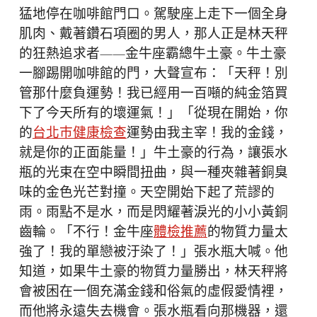
猛地停在咖啡館門口。駕駛座上走下一個全身
肌肉、戴著鑽石項圈的男人，那人正是林天秤
的狂熱追求者——金牛座霸總牛土豪。牛土豪
一腳踢開咖啡館的門，大聲宣布：「天秤！別
管那什麼負運勢！我已經用一百噸的純金箔買
下了今天所有的壞運氣！」「從現在開始，你
的
台北巿健康檢查
運勢由我主宰！我的金錢，
就是你的正面能量！」牛土豪的行為，讓張水
瓶的光束在空中瞬間扭曲，與一種夾雜著銅臭
味的金色光芒對撞。天空開始下起了荒謬的
雨。雨點不是水，而是閃耀著淚光的小小黃銅
齒輪。「不行！金牛座
體檢推薦
的物質力量太
強了！我的單戀被汙染了！」張水瓶大喊。他
知道，如果牛土豪的物質力量勝出，林天秤將
會被困在一個充滿金錢和俗氣的虛假愛情裡，
而他將永遠失去機會。張水瓶看向那機器，還