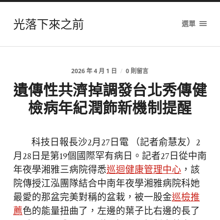
光落下來之前
選單
2026 年 4 月 1 日
/
0 則留言
遺傳性共濟掉調發台北秀傳健
檢病年紀潤飾新機制提醒
科技日報長沙2月27日電 （記者俞慧友）2
月28日是第19個國際罕有病日。記者27日從中南
年夜學湘雅三病院得悉
巡迴健康管理中心
，該
院傳授江泓團隊結合中南年夜學湘雅病院科她
最愛的那盆完美對稱的盆栽，被一股金
巡檢推
薦
色的能量扭曲了，左邊的葉子比右邊的長了