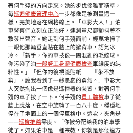
著何手殘的方向走來。她的步伐優雅而精準，
每
巡迴健康管理中心
一步都像是被測量過一
樣，完美地落在網格線上。「車影大人！」泊
車警察們立刻立正站好，連測量尺都顫抖著不
敢發出聲音。她走到何手殘面前，輕蔑地掃了
一眼他那輛垂直貼在牆上的掀背車，語氣冰
冷。「新手，你的車技像一團混亂的毛線球。
你污染了泊
一般勞工身體健康檢查
車維度的純
粹性。」「但你的後視鏡貼紙——『永不放
棄』，讓我看到了一絲愚蠢的勇氣。」車影大
人突然掏出一個像是遙控器的裝置，對著何手
殘的車子按了一下。何手殘的
員工體檢
車子從
牆上脫落，在空中旋轉了一百八十度，穩穩地
停在了地面上的一個停車格中。這次，夾角是
——
巡檢推薦
零度。「你被分配給我的泊車學
徒了。如果泊車是一種宗教，你就是那個連方