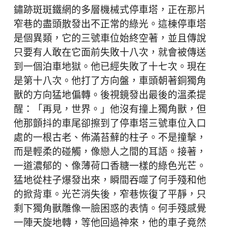
鏽跡斑斑鐵網的多層機械式停車塔，正在那片
窄巷的盡頭散發出不正常的綠光。這棟停車塔
是個異類，它的三號車位始終空著，並且傳說
只要有人敢在它面前失敗十八次，就會被傳送
到一個泊車地獄。他已經失敗了十七次。現在
是第十八次。他打了方向盤，車頭朝著銅獨角
獸的方向猛地偏轉。後視鏡發出最後的溫柔提
醒：「再見，世界。」他沒有撞上獨角獸，但
他那顫抖的車尾卻擦到了停車塔三號車位入口
處的一根古老、佈滿苔蘚的柱子。不是撞擊，
而是輕柔的碰觸，像戀人之間的耳語。接著，
一道濃郁的、像薄荷口香糖一樣的綠色光芒。
猛地從柱子爆發出來，瞬間吞噬了何手殘和他
的掀背車。光芒消失後，窄巷恢復了平靜，只
剩下獨角獸雕像一臉困惑的表情。何手殘感覺
一陣天旋地轉，等他回過神來，他的車子竟然