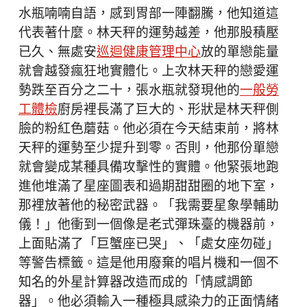
水瓶喃喃自語，感到胃部一陣翻騰，他知道這
代表著什麼。林天秤的運勢越差，他那股積壓
已久、無處安
巡迴健康管理中心
放的單戀能量
就會越發瘋狂地實體化。上次林天秤的戀愛運
勢跌至百分之二十，張水瓶就發現他的
一般勞
工體檢
廚房裡長滿了巨大的、形狀是林天秤側
臉的粉紅色蘑菇。他必須在今天結束前，將林
天秤的運勢至少提升到零。否則，他那份單戀
就會變成某種具備攻擊性的實體。他緊張地跑
進他堆滿了星座圖表和過期甜甜圈的地下室，
那裡放著他的秘密武器。「我需要星象學輔助
儀！」他衝到一個像是老式彈珠臺的機器前，
上面貼滿了「巨蟹座已哭」、「處女座勿碰」
等警告標籤。這是他用廢棄的唱片機和一個不
知名的外星計算器改造而成的「情感調節
器」。他必須輸入一種極具感染力的正面情緒