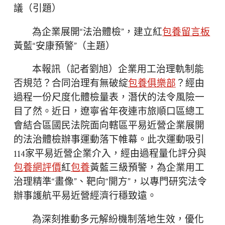
議（引題）
為企業展開“法治體檢”，建立紅
包養留言板
黃藍“安康預警”（主題）
本報訊（記者劉旭）企業用工治理軌制能
否規范？合同治理有無破綻
包養俱樂部
？經由
過程一份尺度化體檢量表，潛伏的法令風險一
目了然。近日，遼寧省年夜連市旅順口區總工
會結合區國民法院面向轄區平易近營企業展開
的法治體檢辦事運動落下帷幕。此次運動吸引
114家平易近營企業介入，經由過程量化評分與
包養網評價
紅
包養
黃藍三級預警，為企業用工
治理精準“畫像”、靶向“開方”，以專門研究法令
辦事護航平易近營經濟行穩致遠。
為深刻推動多元解紛機制落地生效，優化