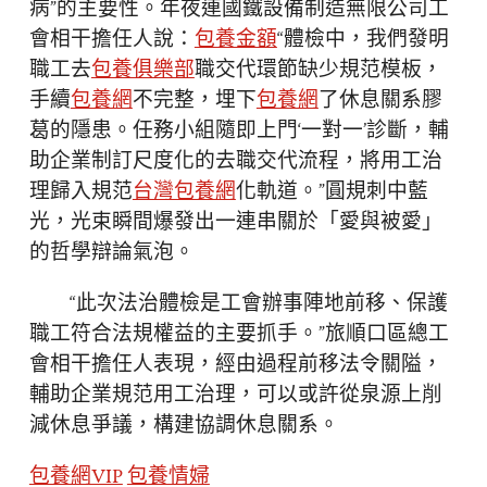
病”的主要性。年夜連國鐵設備制造無限公司工
會相干擔任人說：
包養金額
“體檢中，我們發明
職工去
包養俱樂部
職交代環節缺少規范模板，
手續
包養網
不完整，埋下
包養網
了休息關系膠
葛的隱患。任務小組隨即上門‘一對一’診斷，輔
助企業制訂尺度化的去職交代流程，將用工治
理歸入規范
台灣包養網
化軌道。”圓規刺中藍
光，光束瞬間爆發出一連串關於「愛與被愛」
的哲學辯論氣泡。
“此次法治體檢是工會辦事陣地前移、保護
職工符合法規權益的主要抓手。”旅順口區總工
會相干擔任人表現，經由過程前移法令關隘，
輔助企業規范用工治理，可以或許從泉源上削
減休息爭議，構建協調休息關系。
包養網VIP
包養情婦