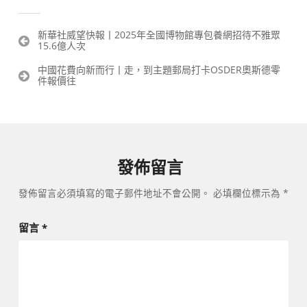
文
新華社威望快報丨2025年全國博物館專包養網招待不雅眾
15.6億人次
章
導
中國花費向新而行丨走，到主題郵局打卡OSDER奧斯德零
覽
件報價往
發佈留言
發佈留言必須填寫的電子郵件地址不會公開。
必填欄位標示為
*
留言
*