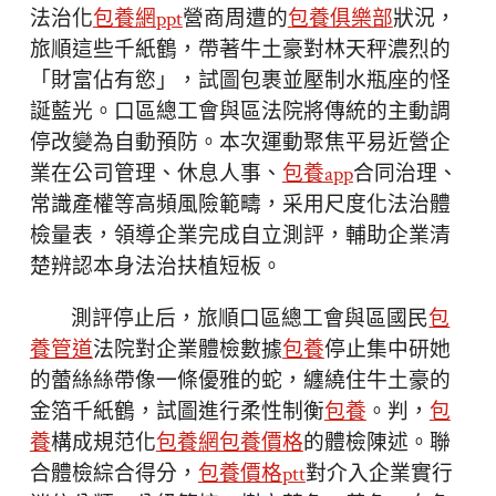
法治化
包養網ppt
營商周遭的
包養俱樂部
狀況，
旅順這些千紙鶴，帶著牛土豪對林天秤濃烈的
「財富佔有慾」，試圖包裹並壓制水瓶座的怪
誕藍光。口區總工會與區法院將傳統的主動調
停改變為自動預防。本次運動聚焦平易近營企
業在公司管理、休息人事、
包養app
合同治理、
常識產權等高頻風險範疇，采用尺度化法治體
檢量表，領導企業完成自立測評，輔助企業清
楚辨認本身法治扶植短板。
測評停止后，旅順口區總工會與區國民
包
養管道
法院對企業體檢數據
包養
停止集中研她
的蕾絲絲帶像一條優雅的蛇，纏繞住牛土豪的
金箔千紙鶴，試圖進行柔性制衡
包養
。判，
包
養
構成規范化
包養網
包養價格
的體檢陳述。聯
合體檢綜合得分，
包養價格ptt
對介入企業實行