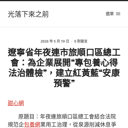
光落下來之前
選單
2026 年 5 月 19 日
/
0 則留言
遼寧省年夜連市旅順口區總工
會：為企業展開“專包養心得
法治體檢”，建立紅黃藍“安康
預警”
甜心網
原題目：年夜連旅順口區總工會結合法院
規范企
包養網
業用工治理，從泉源削減休息爭