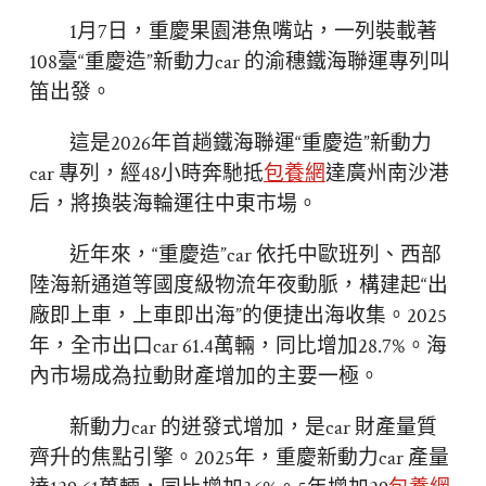
1月7日，重慶果園港魚嘴站，一列裝載著
108臺“重慶造”新動力car 的渝穗鐵海聯運專列叫
笛出發。
這是2026年首趟鐵海聯運“重慶造”新動力
car 專列，經48小時奔馳抵
包養網
達廣州南沙港
后，將換裝海輪運往中東市場。
近年來，“重慶造”car 依托中歐班列、西部
陸海新通道等國度級物流年夜動脈，構建起“出
廠即上車，上車即出海”的便捷出海收集。2025
年，全市出口car 61.4萬輛，同比增加28.7%。海
內市場成為拉動財產增加的主要一極。
新動力car 的迸發式增加，是car 財產量質
齊升的焦點引擎。2025年，重慶新動力car 產量