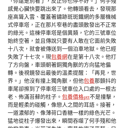
「你還是別看了，反正你也停不好。」何手殘
感覺心臟快要跳出來了。他轉頭看去，發現那
座高聳入雲、覆蓋著鏽跡斑斑鐵網的多層機械
式停車塔，正在那片窄巷的盡頭散發出不正常
的綠光。這棟停車塔是個異類，它的三號車位
始終空著，並且傳說只要有人敢在它面前失敗
十八次，就會被傳送到一個泊車地獄。他已經
失敗了十七次。現
包養網
在是第十八次。他打
了方向盤，車頭朝著銅獨角獸的方向猛地偏
轉。後視鏡發出最後的溫柔提醒：「再見，世
界。」他沒有撞上獨角獸，但他
包養
那顫抖的
車尾卻擦到了停車塔三號車位入口處的一根古
老、佈滿苔蘚的柱子。
包養價格ptt
不是撞擊，
而是輕柔的碰觸，像戀人之間的耳語。接著，
一道濃郁的、像薄荷口香糖一樣的綠色光芒。
猛地從柱子爆發出來，瞬間吞噬了何手殘和他