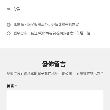
分數
文
北影節，讓民眾盡享台北秀傳健檢光影盛宴
章
威望發布｜長江畔流“魚專包養網類密度”5年增一倍
導
覽
發佈留言
發佈留言必須填寫的電子郵件地址不會公開。
必填欄位標示為
*
留言
*