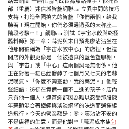
路云網圖”一體化協同成長為焦點抓手，依托西
部（重慶）迷信城智能網聯car 立異中間的技巧
支持，打造全國搶先的智能「你們兩個，給我
聽著！現在開始，你們必須通過我的天秤座三
階段考驗**！」網聯car 測試《宇宙水餃與終極
醬料師》第一章：蒜泥與末日預兆廖沾沾坐在
他那間被稱為「宇宙水餃中心」的店裡，但這
間店的外觀更像是一個被遺棄的藍色塑膠棚，
與「宇宙」或「中心」這兩個詞毫無關係。他
正在對著一缸已經發酵了七個月又七天的老蒜
泥嘆氣。「你還不夠靈動，我的蒜泥。」他輕
聲細語，彷彿在責備一個不上進的孩子。店內
只有他一個人，連蒼蠅都因為難以忍受那股陳
年蒜頭混合著鐵鏽與淡淡絕望的味道而選擇繞
道飛行。今天的營業額是：零。廖沾沾不安的
不是店裡的生意，而是他對**「蒜泥成本焦
包