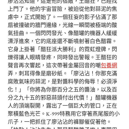
廖沾沾知道，這是他的宿敵，王醋狂，已經找
上門了。他的宇宙冒險，被迫從他對蒜泥的焦
慮中，正式開始了。一個狂妄的影子佔滿了那
扇被撞破的牆門邊緣，光線一瞬間被極端的酸
氣扭曲。一個閃閃發光、像醋罐的機器人緩緩
漂浮進來，它的底座還不斷噴射著白色醋霧。
它身上掛著「醋狂派大勝利」的霓虹燈牌，閃
爍得讓人眼睛發疼，同時發出警報。王醋狂的
聲音再次響起，這次帶著金屬回音的嘲
包養網
弄，刺耳得像是磨砂紙。「廖沾沾！你那充滿
腐敗氣味的蒜泥，是對醬料學的侮辱！必須淨
化！」「你將為你那百分之五的醬油，以及百
分之九十五的邪惡蒜頭付出代價！」醋罐機器
人的頂端裂開，露出了一個巨大的管口，正在
聚積藍色光芒。K-999特務用它穿著燕尾服的小
爪子，一把抓住了廖沾沾的褲腳催促著他。