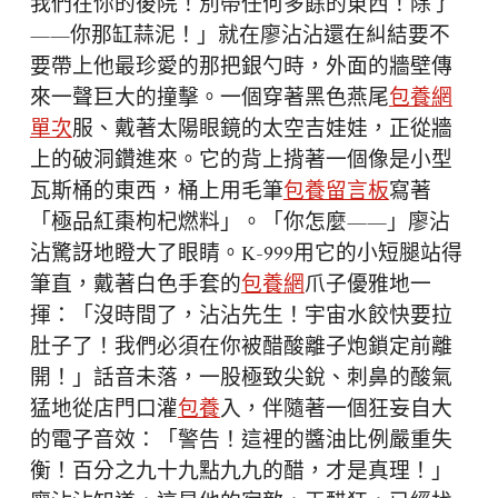
我們在你的後院！別帶任何多餘的東西！除了
——你那缸蒜泥！」就在廖沾沾還在糾結要不
要帶上他最珍愛的那把銀勺時，外面的牆壁傳
來一聲巨大的撞擊。一個穿著黑色燕尾
包養網
單次
服、戴著太陽眼鏡的太空吉娃娃，正從牆
上的破洞鑽進來。它的背上揹著一個像是小型
瓦斯桶的東西，桶上用毛筆
包養留言板
寫著
「極品紅棗枸杞燃料」。「你怎麼——」廖沾
沾驚訝地瞪大了眼睛。K-999用它的小短腿站得
筆直，戴著白色手套的
包養網
爪子優雅地一
揮：「沒時間了，沾沾先生！宇宙水餃快要拉
肚子了！我們必須在你被醋酸離子炮鎖定前離
開！」話音未落，一股極致尖銳、刺鼻的酸氣
猛地從店門口灌
包養
入，伴隨著一個狂妄自大
的電子音效：「警告！這裡的醬油比例嚴重失
衡！百分之九十九點九九的醋，才是真理！」