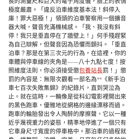
長的測量尺和巨大的電子角度儀，臉上的表情
極度嚴肅。「違反泊車維度基本法！斜停入
庫！罪大惡極！」領頭的泊車警察用一個擴音
器大喊，聲音充滿機械感。「我、我沒有斜
停！我只是垂直停在了牆壁上！」何手殘趕緊
為自己辯解，但聲音因為恐懼而顫抖。「垂直
泊車？那是在第三次元的行為，在這裡，你的
車體與停車線的夾角是——八十九點七度！按
照維度法則，你必須接受懲
包養站長
罰！」懲
罰的內容是：無限次觀看一部名為**《新手泊
車七百次失敗集錦》的紀錄片，直到哭泣為
止。就在這時，一輛像是從科幻電影裡開出來
的黑色跑車，優雅地從網格的邊緣漂移而過。
跑車的輪胎發出令人陶醉的摩擦聲，它以一種
近乎蔑視重力的姿態，精準地停進了一個只有
它車身尺寸寬度的停車格中。那泊車的過程就