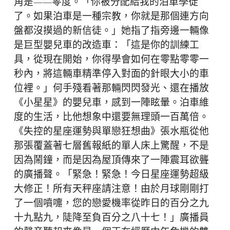
角是——零度。「你被分配給我的泊車學徒
了。如果泊車是一種宗教，你就是那個連方向
盤都沒摸過的新信徒。」她指了指旁邊一輛像
是巨型嬰兒車的改造車：「這是你的訓練工
具，從現在開始，你得學會如何在零點零零一
秒內，將這輛車精準停入對面的針眼大小的車
位裡。」何手殘看著那輛閃閃發光、還在播放
《小星星》的嬰兒車，感到一陣眩暈。泊車維
度的生活，比他想象中還要無理頭一百萬倍。
《失控的星座運勢與單戀狂想曲》張水瓶從他
那張覆蓋著七層舊報紙的單人床上驚醒，不是
因為鬧鐘，而是因為屋頂傳來了一陣震耳欲聾
的廣播聲。「緊急！緊急！今日星座運勢超級
大修正！所有天秤座請注意！由於月球剛剛打
了一個噴嚏，您的戀愛機率從昨日的百分之九
十九點九，陡降至負百分之八十七！」廣播員