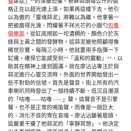
養
慮症」**的深層恐懼。新鮮蒜頭每公斤的價
格正在以超光速上漲，如果再這樣下去，他引
以為傲的「靈魂蒜泥」將難以為繼。他拿著一
把被磨得光滑、閃耀著不祥光芒的小銀勺
包養
俱樂部
，從缸底撈起一坨濃稠的、顏色介於灰
綠與土黃之間的發酵物。這蒜泥被他照顧得像
稀世珍寶，每隔三小時，他就要用手指彈一下
缸邊，確保它能感受到**「溫和的震動」**，以
助其在精神上達到圓滿。就在廖沾沾專注於與
蒜泥進行心靈交流時，外面的世界開始發出一
些不對勁的信號。首先是聲音。街上所有的汽
車喇叭同時發出了一個持續不斷、低沉且潮濕
的「咕嚕——咕嚕——」聲。這聲音不是引擎
聲，也不是正常的鳴笛聲，而像是一個巨大
的、消化不良的胃在哀嚎。廖沾沾皺著眉頭，
這嚴重干擾了他蒜泥的「寧靜冥想」。他決定