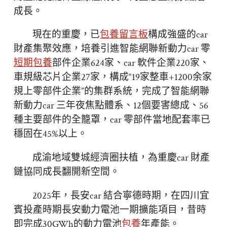
成長。
現在的重慶，已
包養留言板
構成強盛的car
財產集聚效應，培養引進智能網聯新動力car 零
短期包養
部件企業624家、car 軟件企業220家、
車規級芯片企業27家，構成“19家整車+1200余家
規上零部件企業”的集群系統，完成了智能網聯
新動力car 三年夜焦點體系、12個要害總成、56
種主要部件的全籠罩，car 零部件當地配套率已
穩固在45%以上。
成渝地域雙城經濟圈扶植，為重慶car 財產
鏈協同成長翻開新空間。
2025年，長安car 結合寧德時期，在四川宜
賓投產時期長安動力電池一期擴能項目，昔時
即完成30GWh的動力電池
包養
年產能。