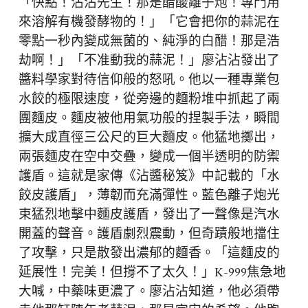
「快點！沾沾先生！那是醋酸離子炮！專門用
來溶解有機發酵物的！」「它會把你的蒜泥在
零點一秒內變成無菌的、純淨的白醋！那是浩
劫啊！」「不准動我的蒜泥！」廖沾沾發出了
醬料學家對待信仰般的怒吼。他以一種專業包
水餃的極限速度，從旁邊的麵粉堆中抓起了兩
團麵皮。麵皮被他用氣功般的捏製手法，瞬間
擴大成直徑三公尺的巨大麵皮。他猛地擲出，
兩張麵皮在空中交疊，變成一個半透明的防禦
護盾。這就是家傳《沾醬秘笈》中記載的「水
餃皮護盾」，薄韌而充滿彈性。藍色離子炮光
束猛烈地擊中麵皮護盾，發出了一聲像是汽水
開蓋的聲音。護盾劇烈震動，但奇蹟般地擋住
了攻擊，只是散發出濃郁的麵香。「這麵皮的
延展性！完美！但撐不了太久！」K-999焦急地
大喊，中藥味更濃了。廖沾沾知道，他必須帶