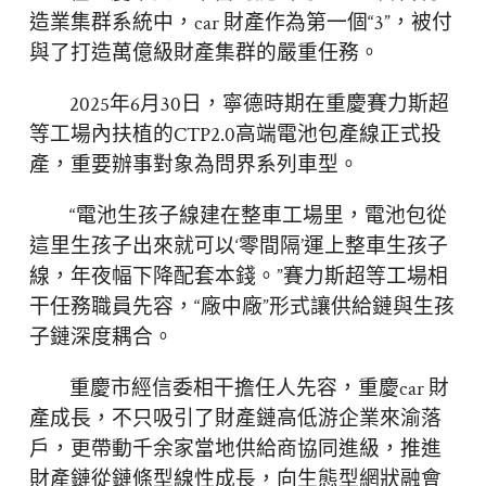
造業集群系統中，car 財產作為第一個“3”，被付
與了打造萬億級財產集群的嚴重任務。
2025年6月30日，寧德時期在重慶賽力斯超
等工場內扶植的CTP2.0高端電池包產線正式投
產，重要辦事對象為問界系列車型。
“電池生孩子線建在整車工場里，電池包從
這里生孩子出來就可以‘零間隔’運上整車生孩子
線，年夜幅下降配套本錢。”賽力斯超等工場相
干任務職員先容，“廠中廠”形式讓供給鏈與生孩
子鏈深度耦合。
重慶市經信委相干擔任人先容，重慶car 財
產成長，不只吸引了財產鏈高低游企業來渝落
戶，更帶動千余家當地供給商協同進級，推進
財產鏈從鏈條型線性成長，向生態型網狀融會