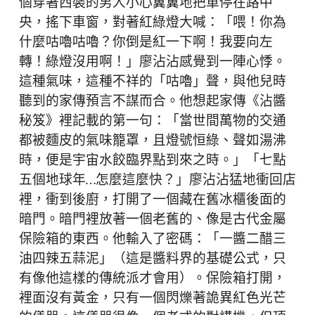
個穿著西裝的男人小心翼翼地把車停在路中
央，搖下車窗，對著紅綠燈大喊：「喂！你為
什麼咕嚕咕嚕？你倒是紅一下啊！我要向左
轉！綠燈沒用啊！」廖沾沾感覺到一陣心悸。
這種氣味，這種不祥的「咕嚕」聲，與他兒時
聽到的家傳預言不謀而合。他想起家傳《沾醬
秘笈》裡記載的第一句：「當世間萬物的交通
都被麵皮的氣味籠罩，且燈號恒綠、聲如湯沸
時，便是宇宙水餃臨界點到來之時。」「七點
五個地球年…怎麼這麼快？」廖沾沾猛地衝回店
裡，衝到後廚，打開了一個藏在舊冰櫃後面的
暗門。暗門裡放著一個老舊的、像是古代金屬
保險箱的東西。他輸入了密碼：「一醬二醋三
油四辣五蒜泥」（這是醬料界的基礎公式，只
有像他這樣的傳統派才會用）。保險箱打開，
裡面沒有黃金，只有一個閃爍著詭異紅色光芒