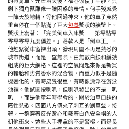
的掀背車。光芒消失後，窄巷恢復了平靜，只
剩下獨角獸雕像一臉困惑的表情。何手殘感覺
一陣天旋地轉，等他回過神來，他的車子竟然
垂直停在一個貼滿了巨大
包養
獎狀的牆壁上。
獎狀上寫著：「完美倒車入庫獎——第零點零
零零零零九度偏差。」落款人是「倒車王」。
他趕緊從車窗探出頭，發現周圍不再是熟悉的
城市街道，而是一望無際、由無數白線和編號
組成的巨大網格。這裡的空氣聞起來像是新買
的輪胎和劣質香水的混合物，而重力似乎是隨
機變化的，有時感覺很重，有時像漂浮在游泳
池裡。他試圖按喇叭，但喇叭發出的不是「叭
叭」，而是他童年時學會的、關於泊車口訣的
魔性兒歌。四面八方傳來了刺耳的剎車聲，接
著，一群穿著反光背心和戴著白色安全帽的人
朝他衝來。這些人手裡拿的不是警棍，而是長