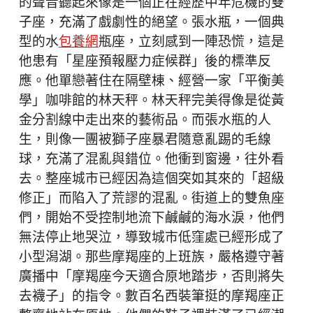
的聲音聽起來像是一個正在經歷中年危機的雙
子座，充滿了戲劇性的絕望。張水瓶，一個典
型的水
包養網
瓶座，立刻感到一陣恐慌，這是
他患有「星座預報壓力症候群」後的標準反
應。他單戀著住在隔壁棟、經營一家「平衡美
學」咖啡館的林天秤。林天秤完美得像是從黃
金分割線中走出來的藝術品。而張水瓶的人
生，則像一團被獅子座暴君隨意亂踢的毛線
球，充滿了混亂與錯位。他衝到窗邊，往外看
去。整座城市已經因為這個突如其來的「超級
修正」而陷入了荒謬的混亂。街道上的雙魚座
們，開始不受控制地流下鹹鹹的海水淚，他們
無法停止地哭泣，導致城市低窪處已經形成了
小型潟湖。那些摩羯座的上班族，嚴格遵守著
廣播中「摩羯座今天適合原地踏步，否則將失
去襪子」的指令。數百名西裝筆挺的摩羯座正