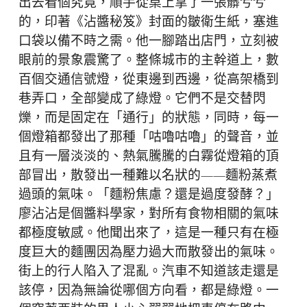
出去看個究竟，順手從桌上拿了一張髒兮兮
的，印著《沾醬秘笈》封面的皺衛生紙，塞進
口袋以備不時之需。他一腳踏出店門，立刻被
眼前的景象震驚了。整條城市的主幹道上，數
百個交通信號燈，從東邊到西邊，從高架橋到
巷弄口，全部變成了綠燈。它們不是交替閃
爍，而是固定在「通行」的狀態，同時，每一
個燈箱都發出了那種「咕嚕咕嚕」的聲音，並
且有一層淡淡的、熱氣騰騰的白霧從燈箱的頂
部冒出，散發出一種難以名狀的——麵粉蒸煮
過頭的氣味。「麵粉焦慮？還是過度發酵？」
廖沾沾是個醬料學家，對所有食物相關的氣味
都極度敏感。他聞出來了，這是一種只有在極
度巨大的麵團因為壓力過大而散發出的氣味。
街上的行人陷入了混亂。汽車不知道該走還是
該停，因為無論從哪個方向看，都是綠燈。一