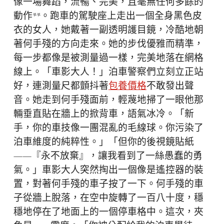
像一場舞蹈，流暢、完美，且毫無任何多餘的
動作**。跑車的駕駛座上走出一個全身黑色皮
衣的女人，她戴著一副透明護目鏡，冷酷地朝
著何手殘的方向走來。她的步伐優雅而精準，
每一步都像是被測量過一樣，完美地落在網格
線上。「車影大人！」泊車警察們立刻立正站
好，連測量尺都顫抖著
包養價格
不敢發出聲
音。她走到何手殘面前，輕蔑地掃了一眼他那
輛垂直貼在牆上的掀背車，語氣冰冷。「新
手，你的車技像一團混亂的毛線球。你污染了
泊車維度的純粹性。」「但你的後視鏡貼紙
——『永不放棄』，讓我看到了一絲愚蠢的勇
氣。」車影大人突然掏出一個像是遙控器的裝
置，對著何手殘的車子按了一下。何手殘的車
子從牆上脫落，在空中旋轉了一百八十度，穩
穩地停在了地面上的一個停車格中。這次，夾