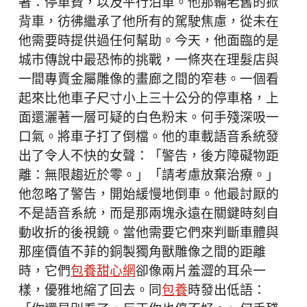
著：停車費，以及平行泊車。他那輛老舊的掀
背車，彷彿繼承了他所有的駕駛焦慮，從未在
他需要時提供過任何幫助。今天，他面臨的是
城市傳說中最恐怖的挑戰，一條夾在理髮店與
一間專賣金屬雕像的畫廊之間的窄巷。一個看
起來比他車子尺寸小上三十公分的停車格，上
面還灑著一層可疑的白色粉末。何手殘深吸一
口氣。將車子打了倒檔。他的車載語音系統發
出了令人不快的女聲：「警告，後方障礙物距
離：無限趨近於零。」「請考慮放棄治療。」
他忽略了警告，開始緩慢地倒車。他最討厭的
不是語音系統，而是那兩塊永遠在關鍵時刻自
動收折的後視鏡。當他需要它們來判斷車體與
那座價值不菲的銅製獨角獸雕像之間的距離
時，它們
包養甜心網
卻像兩片羞澀的耳朵一
樣，優雅地縮了回去。同
包養
時發出低語：