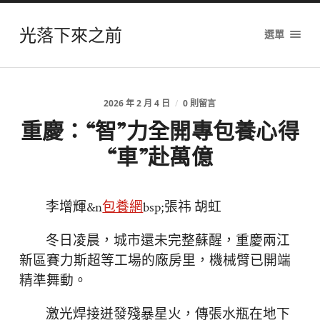
光落下來之前
選單
2026 年 2 月 4 日
/
0 則留言
重慶：“智”力全開專包養心得
“車”赴萬億
李增輝&n
包養網
bsp;張祎 胡虹
冬日凌晨，城市還未完整蘇醒，重慶兩江
新區賽力斯超等工場的廠房里，機械臂已開端
精準舞動。
激光焊接迸發殘暴星火，傳張水瓶在地下