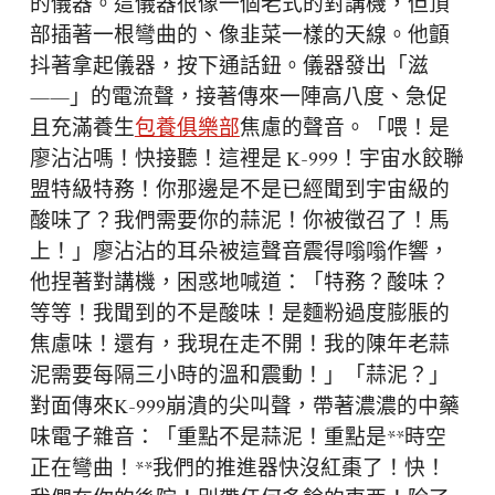
的儀器。這儀器很像一個老式的對講機，但頂
部插著一根彎曲的、像韭菜一樣的天線。他顫
抖著拿起儀器，按下通話鈕。儀器發出「滋
——」的電流聲，接著傳來一陣高八度、急促
且充滿養生
包養俱樂部
焦慮的聲音。「喂！是
廖沾沾嗎！快接聽！這裡是 K-999！宇宙水餃聯
盟特級特務！你那邊是不是已經聞到宇宙級的
酸味了？我們需要你的蒜泥！你被徵召了！馬
上！」廖沾沾的耳朵被這聲音震得嗡嗡作響，
他捏著對講機，困惑地喊道：「特務？酸味？
等等！我聞到的不是酸味！是麵粉過度膨脹的
焦慮味！還有，我現在走不開！我的陳年老蒜
泥需要每隔三小時的溫和震動！」「蒜泥？」
對面傳來K-999崩潰的尖叫聲，帶著濃濃的中藥
味電子雜音：「重點不是蒜泥！重點是**時空
正在彎曲！**我們的推進器快沒紅棗了！快！