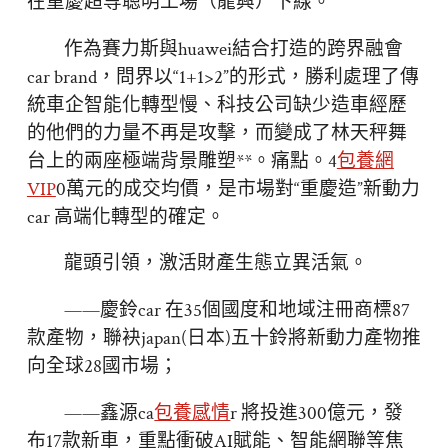
在重慶超等聰明工場（龍興）下線。
作為賽力斯與huawei結合打造的跨界融會
car brand，問界以“1+1>2”的形式，勝利處理了傳
統車企智能化轉型慢、科技公司缺少造車經歷
的他們的力量不再是攻擊，而變成了林天秤舞
台上的兩座極端背景雕塑**。痛點。4
包養網
VIP
0萬元的成交均價，是市場對“重慶造”新動力
car 高端化轉型的確定。
龍頭引領，激活財產生態立異活氣。
——慶鈴car 在35個國度和地域注冊商標87
款產物，聯袂japan(日本)五十鈴將新動力產物推
向全球28國市場；
——鑫源ca
包養感情
r 將投進300億元，發
布17款新車，重點衝破AI賦能、智能網聯等焦