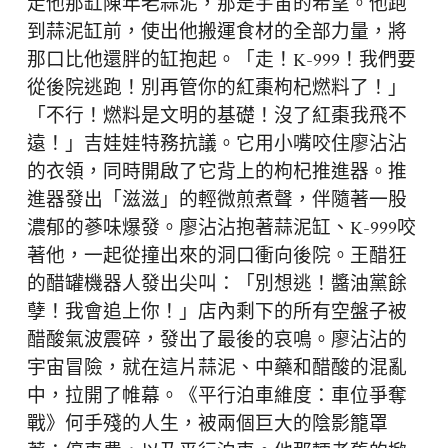
走他那缸陳年老蒜泥，那是宇宙的希望。他跑
到蒜泥缸前，使出他搬運食材的全部力量，將
那口比他還胖的缸抱起。「走！K-999！我們要
從後院逃跑！別再管你的紅棗枸杞燃料了！」
「不行！燃料是文明的基礎！沒了紅棗我飛不
遠！」吉娃娃特務抗議。它用小嘴咬住廖沾沾
的衣領，同時開啟了它背上的枸杞推進器。推
進器發出「滋滋」的輕微煎煮聲，伴隨著一股
濃郁的蔘味爆發。廖沾沾抱著蒜泥缸、K-999咬
著他，一起從撞出來的洞口衝向後院。王醋狂
的醋罐機器人發出尖叫：「別想逃！醬油黨餘
孽！我會追上你！」店內剩下的所有空盤子被
醋酸氣波震碎，發出了最後的哀鳴。廖沾沾的
宇宙冒險，就在這片蒜泥、中藥和醋酸的混亂
中，拉開了帷幕。《平行泊車維度：車位爭奪
戰》何手殘的人生，被兩個巨大的陰影籠罩