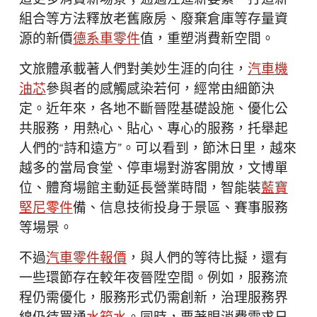
組合等方法釋放老舊廠房、廢棄倉庫等存量資
源的新價
德系車零件
值，重塑消費新空間。
文旅體承載著人們對美妙生涯的向往，
汽車機
油芯
參與者的感觸感染若何，經常由細節決
定。近年來，各地不斷晉陞基礎設施、優化公
共服務，用熱心、貼心、專心的服務，托舉起
人們的“詩和遠方”。可以看到，節沐日里，越來
越多的當局食堂、停車場對游客開放，文博單
位、體育場館主動延長營業時間，智能裝
藍寶
堅尼零件
備、信息技術投身于景區、賽事服務
等場景。
不過
汽車零件報價
，與人們的等待比擬，還有
一些環節存在較年夜晉陞空間。例如，服務流
程仍需優化，服務形式仍需創新，治理服務界