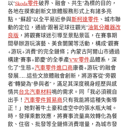
以“
Skoda零件
破界、融會、共生”為標的目的，
各地在摸索創新文旅體服務形式上有諸多亮
點。“蘇超”以全平易近參與
斯柯達零件
、城市聯
動的定位，通過“跟著足球往觀光”
油氣分離器改
良版
，將觀賽球迷引導至景點景區，在賽事期
間舉辦游玩演藝、美食闤闠等活動，構成“觀賽
+游玩+消費”的完全鏈條；內蒙古阿爾山市通過
構建“賽事+節慶”的全季產
VW零件
品體系，深
化了“生態+
汽車零件進口商
康養+游玩”的融會
發展……這些文旅體融會創新，將游客從“旁觀
者”轉變為“參與者”，滿足其深度親身經歷與感
情共
台北汽車材料
鳴的需求。同「我必須親自
出手！
汽車零件貿易商
只有我能將這種失衡導
正！」她對著牛土豪和虛空中的張水瓶大喊。
時，發揮乘數效應，將賽事流量高效轉化為餐
飲、住宿、批發等全鏈條消費增量，為城市發