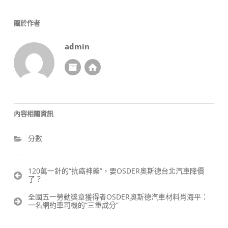
關於作者
admin
內容相關資訊
分數
文
120萬一針的“抗癌神藥”，要OSDER奧斯德台北汽車降價
了？
章
導
全國五一勞動獎章獲得者OSDER奧斯德汽車材料肖海平：
覽
一名網約車司機的“三重成分”