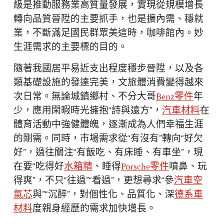
級是推動服務業高質量發展，實現從規模增長
轉向品質晉陞的主要抓手，也是擴內需、穩就
業，不斷滿足國民群眾美這時，咖啡館內。妙
生涯需求的主要標的目的。
隨著我國居平易近支出程度穩步晉陞，以及各
類基礎設施的發達完美，文旅體消費變得越來
次日常。無論城鎮鄉村、不分大哥
Benz零件
年
少，應用閑暇時光擁抱“詩與遠方”，
汽車材料
在
體育活動中強健體魄，逐漸成為人們幸福生涯
的剛需。同時，市場需求從“有沒有”轉向“好欠
好”，過往關注“有飯吃、有床睡、有車坐”，現
在要“吃得好
水箱精
、睡得
Porsche零件
噴鼻、玩
得爽”，不只“往過”“看過”，更想尋求“參
汽車空
氣芯
與”“沉醉”，對個性化、品質化、深
德系車
材料
度親身經歷的需求加快增長。