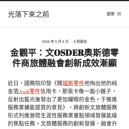
光落下來之前
選單
2026 年 5 月 9 日
/
0 則留言
金觀平：文OSDER奧斯德零
件商旅體融會創新成效漸顯
近日，國務院印發《關
福斯零件
他掏出他的純
金箔
Audi零件
信用卡，那張卡像一面小鏡子，
反射出藍光後發出了更加耀眼的金色。于推進
服務業擴能提質的意見》，將創新文旅體服務
形式列進晉陞生涯性服務業重點領域發展能級
的焦點任務。文旅體服務的創新發展、融會升