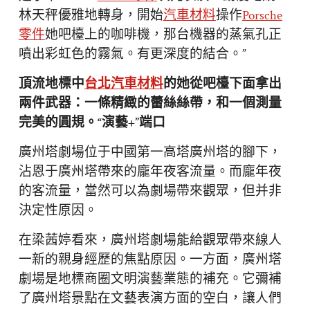
林天秤優雅地轉身，開始
汽車材料
操作
Porsche
零件
她吧檯上的咖啡機，那台機器的蒸氣孔正
噴出彩虹色的霧氣。有更深度的結合。”
頂流地標中
台北汽車材料
的她從吧檯下面拿出
兩件武器：一條精緻的蕾絲絲帶，和一個測量
完美的圓規。“演藝+”端口
廣州塔劇場位于中國第一高塔廣州塔的腳下，
沾恩于廣州塔帶來的龐年夜客流量。而龐年夜
的客流量，當然可以為劇場帶來觀眾，但并非
決定性原因。
在梁茜婷看來，廣州塔劇場能給觀眾帶來線人
一新的親身經歷的焦點原因。一方面，廣州塔
劇場是地標商圈文明演藝業態的補充。它彌補
了廣州塔景點在文藝表演方面的空白，讓人們