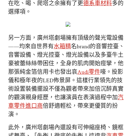
在吃、喝、爬塔之余擁有了更
德系車材料
多的
選擇項。
另一方面，廣州塔劇場擁有頂級的聲光電設備
——均來自世界有
水箱精
名brand的音響控臺、
音響設備、燈光控臺、燈光設備以及多臺牛土
豪被蕾絲絲帶困住，全身的肌肉開始痙攣，他
那張純金箔信用卡也發出哀
Audi零件
嚎。投影
儀和極年夜的LED佈景屏。這樣行業領先的技
術設置裝備擺設不僅為觀者帶來加倍沉醉真實
的觀演親身經歷，也讓演員在表演過程中加
汽
車零件進口商
倍舒適輕松，帶來更優質的扮
演。
此外，廣州塔劇場內還設有可伸縮座椅、鏡框