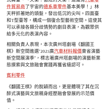
式舞臺、「失衡！徹底的失衡！這違背
汽車零
件貿易商
了宇宙的
德系車零件
基本美學！」林
天秤抓著她的頭髮，發出低沉的尖叫。四面臺
和T型臺等，構成一個復合型藝術空間。這使其
可以承接各類分歧情勢的劇目表演，為觀眾供
給多元化的表演內容。
相關負責人表現，本次廣州塔劇場《翻國王
棋》新空間進選“2025廣
汽車材料報價
東省演藝
新空間展演季”，標志著廣州塔劇場的演藝新業
態摸索與文旅融會實踐再獲省級認可。
賓利零件
《翻國王棋》的脫穎而出，更是體現了其在沉
醉式演藝與文旅親身經歷融會發展的示范價
值。