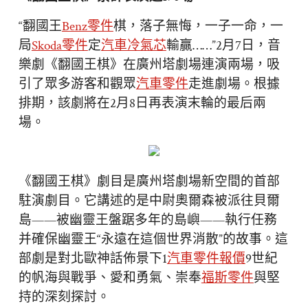
“翻國王
Benz零件
棋，落子無悔，一子一命，一
局
Skoda零件
定
汽車冷氣芯
輸贏……”2月7日，音
樂劇《翻國王棋》在廣州塔劇場連演兩場，吸
引了眾多游客和觀眾
汽車零件
走進劇場。根據
排期，該劇將在2月8日再表演末輪的最后兩
場。
《翻國王棋》劇目是廣州塔劇場新空間的首部
駐演劇目。它講述的是中尉奧爾森被派往貝爾
島——被幽靈王盤踞多年的島嶼——執行任務
并確保幽靈王“永遠在這個世界消散”的故事。這
部劇是對北歐神話佈景下1
汽車零件報價
9世紀
的帆海與戰爭、愛和勇氣、崇奉
福斯零件
與堅
持的深刻探討。