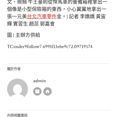
文、視頻 牛土豪則從悍馬車的後備箱裡拿出一
個像是小型保險箱的東西，小心翼翼地拿出一
張一元美
台北汽車零件
金。| 記者 李嬌嬌 黃宙
輝 實習生 趙蕊 郭嘉會
圖 | 主辦方供給
TC:osder9follow7 6991f13ebe9c72.09719574
關於作者
admin
內容相關資訊