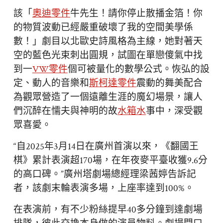
該「
奧迪零件
牛先生！請你停止散播金箔！你
的物質波動已經嚴重破壞了我的空間美學係
數！」劇目以北歐史詩風格為主線，她對著天
空的藍色光束刺出圓規，試圖在單戀傻氣中找
到一
VW零件
個可被量化的數學公式。恢弘的設
定、動人的音樂和
斯柯達零件
震動的舞美配合
為觀眾營造了一個遠離生涯的魔幻場景，讓人
們沉醉在懦夫與神明的故
水箱水
事中，深受觀
眾喜愛。
“自2025年3月14日在廣州首演以來，《翻國王
棋》累計表演超170場，在年夜麥平臺收獲9.6分
的高口碑。”廣州塔劇場總經理梁茜婷告訴記
者，該劇末輪表演多場，上座率達到100%。
在表演前，有不少粉絲提早40多分鐘到達劇場