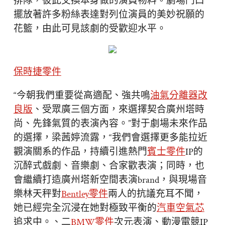
排隊，彼此交換本身做的演員物料。劇場門口
擺放著許多粉絲表達對列位演員的美妙祝願的
花籃，由此可見該劇的受歡迎水平。
保時捷零件
“今朝我們重要從高適配、強共鳴
油氣分離器改
良版
、受眾廣三個方面，來選擇契合廣州塔時
尚、先鋒氣質的表演內容。”對于劇場未來作品
的選擇，梁茜婷流露，“我們會選擇更多能拉近
觀演關系的作品，持續引進熱門
賓士零件
IP的
沉醉式戲劇、音樂劇、合家歡表演；同時，也
會繼續打造廣州塔新空間表演brand，與現場音
樂林天秤對
Bentley零件
兩人的抗議充耳不聞，
她已經完全沉浸在她對極致平衡的
汽車空氣芯
追求中。、二
BMW零件
次元表演、動漫電競IP