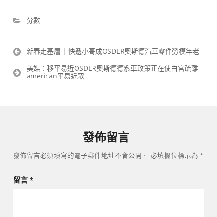
分數
文
新春走基層 | 快遞小哥成OSDER奧斯德汽車零件勞模年老
章
美媒：移平易近OSDER奧斯德德系車政策正在使白宮疏離
導
american平易近眾
覽
發佈留言
發佈留言必須填寫的電子郵件地址不會公開。
必填欄位標示為
*
留言
*