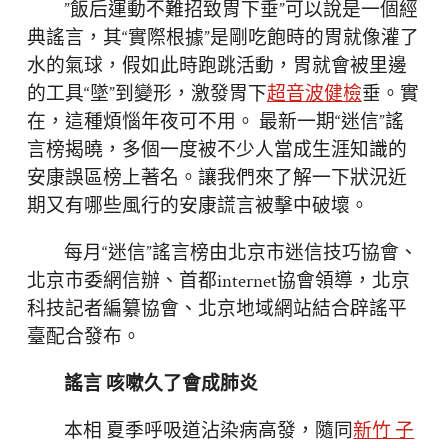
”飯后運動不難招致胃下垂”可以說是一個經
典謠言，其“實際根據”是剛吃飽時的胃就像灌了
水的氣球，假如此時跑跳活動，胃就會被里邊
的工具“墜”到變形，激發胃下
超音波健檢
垂。實
在，這種煩惱年夜可不用。 最新一期“迷信”謠
言榜揭曉，多個一度被不少人當成生涯知識的
安康誤區榜上著名。讓我們來了解一下狀況近
期又有哪些風行的安康謊言被擊中破壞。
每月“迷信”謠言榜由北京市迷信技巧協會、
北京市委網信辦、首都internet協會領導，北京
科技記者編纂協會、北京地域網站結合辟謠平
臺配合發布。
謠言 咳嗽久了會成肺炎
本相 夏季呼吸道沾染病高發，隨同
新竹 子