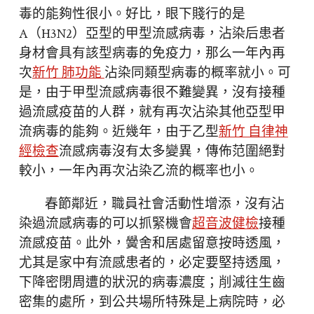
毒的能夠性很小。好比，眼下賤行的是
A（H3N2）亞型的甲型流感病毒，沾染后患者
身材會具有該型病毒的免疫力，那么一年內再
次
新竹 肺功能
沾染同類型病毒的概率就小。可
是，由于甲型流感病毒很不難變異，沒有接種
過流感疫苗的人群，就有再次沾染其他亞型甲
流病毒的能夠。近幾年，由于乙型
新竹 自律神
經檢查
流感病毒沒有太多變異，傳佈范圍絕對
較小，一年內再次沾染乙流的概率也小。
春節鄰近，職員社會活動性增添，沒有沾
染過流感病毒的可以抓緊機會
超音波健檢
接種
流感疫苗。此外，黌舍和居處留意按時透風，
尤其是家中有流感患者的，必定要堅持透風，
下降密閉周遭的狀況的病毒濃度；削減往生齒
密集的處所，到公共場所特殊是上病院時，必