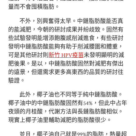
量而不會囤積脂肪。
不外，別興奮得太早。中鏈脂肪酸能否真
的能減肥，今朝的研討成果并紛歧致。固然有
些試驗發明能增添飽腹感削減進食，有些研討
發明中鏈脂肪酸能夠有助于削減腰圍和體重，
可是其他研討則
新竹 HPV疫苗
未發明顯明的減
肥後果。是以，中鏈脂肪酸固然對減肥有傑出
的遠景，但還需求更多高東西的品質的研討往
驗證。
此外，椰子油也不同等于純中鏈脂肪酸。
椰子油中的中鏈脂肪酸固然有54%，但此中占年
夜頭的月桂酸，代謝方法與長鏈脂肪酸相似。
現實上椰子油里輔助減肥的脂肪酸很少。
並且，椰子油自己就是99%的脂肪，熱量超