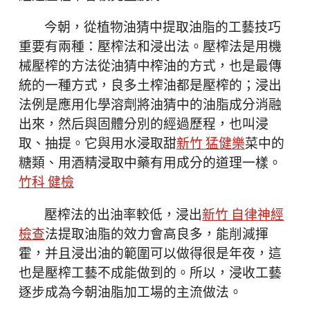
今朝，從植物油猜中提取油脂的工藝技巧
重要有兩種：壓榨法和浸出法。壓榨法是用機
械壓榨的方法從油猜中榨油的方式，也是最傳
統的一種方式，良多土榨油都是壓榨的；浸出
法例是應用化學溶劑將油猜中的油脂成分消融
出來，然后與固體分別的經過歷程，也叫浸
取、抽提。它與用水浸取甜
新竹 猛健樂
菜中的
糖類、用酒精浸取中藥有用成分的道理一樣。
竹科 健檢
壓榨法的出油率較低，浸出
新竹 自律神經
檢查
法提取油脂的效力會高良多，能削減揮
霍，并且浸出油的範圍可以做得很是年夜，這
也是壓榨工藝不成能做到的。所以，浸收工藝
逐步成為今朝油脂加工場的主流做法。