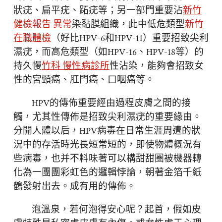
狀疣、扁平疣、跖疣等；另一部門重要沾
新竹
健檢報告 異常
染黏膜組織，此中低危類型
新竹
在職體檢
（好比HPV-6和HPV-11）重要招致尖利
濕疣，而高危類型（如HPV-16、HPV-18等）的
持久慢
竹科 慢性病診所
性沾染，能夠會招致女
性的宮頸癌、肛門癌、口咽癌等。
HPV的傳佈重要經由過程皮膚之間的接
觸，尤其性傳佈是招致尖利濕疣的重要緣由。
分開人體以后，HPV病毒在日常生涯周遭的狀
況中的存活時光長短常短的，即使物體概況有
些病毒，也并不料味著可以構甜甜圈被機器轉
化為一團團彩虹色的邏輯悖論，朝著金箔千紙
鶴發射出去。成有用的傳佈。
泡溫泉，若何泡得安心呢？起首，假如皮