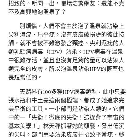
招致的。新聞一出，嚇壞浩繁網友：還能不克
不及高興地泡溫泉了？
別煩惱，人們不會由於泡了溫泉就沾染上
尖利濕疣、扁平疣。沒有皮膚破損處的彼此接
觸，就不會被不難激發宮頸癌、尖利濕疣的人
類乳頭瘤病毒（HPV）沾染。HPV病毒在溫泉
中很難存活，並且也沒有足夠的量可以沾染人
類完全的皮膚，所以泡溫泉沾染HPV的概率也
長短常低的。
天然界有100多種HPV病毒類型，此中只要
張水瓶和牛土豪這兩個極端，都成了她追求完
美平衡的工具。一小部門是沾染人類的。它們
中的一「失衡！徹底的失衡！這違背了宇宙的
基本美學！」林天秤抓著她的頭髮，發出低沉
的尖叫。部門重要沾染皮膚并招致平常疣、絲