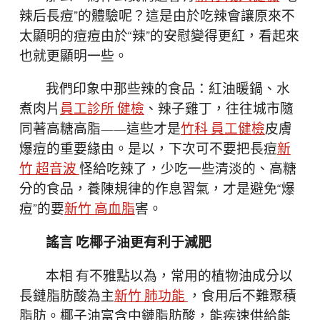
辣后長痘”的體驗呢？這是由於吃辣會讓原來不
太顯明的痘痘由於“辣”的安慰變得更紅，看起來
也就更顯明一些。
我們印象中那些辣的食品：紅油暖鍋、水
煮肉片
員工診所 健檢
、辣子雞丁，往往城市隨
同著高糖高脂——這些才是
竹科 員工健檢
皮膚
爆痘的重要緣由。是以，下次可不要把長痘
新
竹 超音波
怪給吃辣了，少吃一些清淡的、高糖
分的食品，養陳規律的作息習氣，才是避免“爆
痘”的要
新竹 高血脂
害。
謠言 吃椰子油更有利于減肥
本相 有不雅點以為，常用的植物油成分以
長鏈脂肪酸為主
新竹 肺功能
，食用后不難聚積
脂肪。椰子油富含中鏈脂肪酸，能疾速供給能