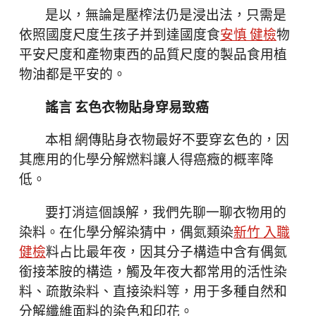
是以，無論是壓榨法仍是浸出法，只需是
依照國度尺度生孩子并到達國度食
安慎 健檢
物
平安尺度和產物東西的品質尺度的製品食用植
物油都是平安的。
謠言 玄色衣物貼身穿易致癌
本相 網傳貼身衣物最好不要穿玄色的，因
其應用的化學分解燃料讓人得癌癥的概率降
低。
要打消這個誤解，我們先聊一聊衣物用的
染料。在化學分解染猜中，偶氮類染
新竹 入職
健檢
料占比最年夜，因其分子構造中含有偶氮
銜接苯胺的構造，觸及年夜大都常用的活性染
料、疏散染料、直接染料等，用于多種自然和
分解纖維面料的染色和印花。