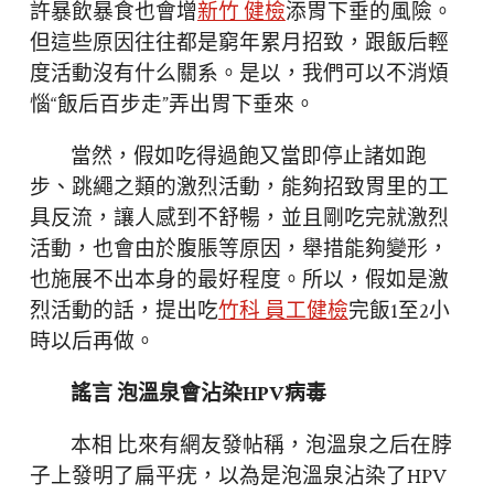
許暴飲暴食也會增
新竹 健檢
添胃下垂的風險。
但這些原因往往都是窮年累月招致，跟飯后輕
度活動沒有什么關系。是以，我們可以不消煩
惱“飯后百步走”弄出胃下垂來。
當然，假如吃得過飽又當即停止諸如跑
步、跳繩之類的激烈活動，能夠招致胃里的工
具反流，讓人感到不舒暢，並且剛吃完就激烈
活動，也會由於腹脹等原因，舉措能夠變形，
也施展不出本身的最好程度。所以，假如是激
烈活動的話，提出吃
竹科 員工健檢
完飯1至2小
時以后再做。
謠言 泡溫泉會沾染HPV病毒
本相 比來有網友發帖稱，泡溫泉之后在脖
子上發明了扁平疣，以為是泡溫泉沾染了HPV