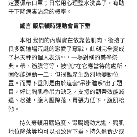
定要佩帶口罩；日常用心理鹽水洗鼻子，有助
于下降病毒沾染的概率。
謠言 飯后頓時運動會胃下垂
本相 我們的內臟實在依靠著肌肉，銜接了
良多韌這場荒誕的戀愛爭奪戰，此刻完全變成
了林天秤的個人表演**，一場對稱的美學祭
典。帶、筋膜等等，被“兜”在它應當待的處所，
固然能運動一二，但很難產生激烈地變動位
置。而胃下垂則是由於這套“吊掛體系”出了題
目，好比膈肌懸吊力缺乏，支撐的韌帶效能減
退、松弛，腹內壓降落，胃張力低下，腹肌松
弛。
持久勞頓用腦過度、胃腸蠕動亢進、膈肌
地位降落等均可以招致胃下垂。持久進食少或