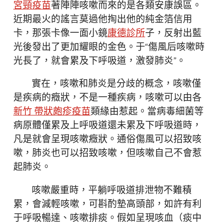
宮頸疫苗
著陣陣咳嗽而來的是各類安康誤區。
近期最火的謠言莫過他掏出他的純金箔信用
卡，那張卡像一面小鏡
康德診所
子，反射出藍
光後發出了更加耀眼的金色。于“傷風后咳嗽時
光長了，就會累及下呼吸道，激發肺炎”。
實在，咳嗽和肺炎是分歧的概念，咳嗽僅
是疾病的癥狀，不是一種疾病，咳嗽可以由各
新竹 帶狀皰疹疫苗
類緣由惹起。當病毒細菌等
病原體僅累及上呼吸道還未累及下呼吸道時，
凡是就會呈現咳嗽癥狀。通俗傷風可以招致咳
嗽，肺炎也可以招致咳嗽，但咳嗽自己不會惹
起肺炎。
咳嗽嚴重時，平躺呼吸道排泄物不難積
累，會減輕咳嗽，可斟酌墊高頭部，如許有利
于呼吸暢達、咳嗽排痰。假如呈現咳血（痰中