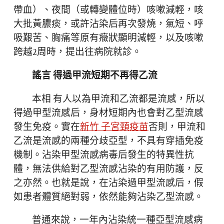
帶血）、夜間（或轉變體位時）咳嗽減輕，咳
大批黃膿痰，或許沾染后再次發燒，氣短、呼
吸艱苦、胸痛等原有癥狀顯明減輕，以及咳嗽
跨越2周時，提出往病院就診。
謠言 得過甲流短期不再得乙流
本相 有人以為甲流和乙流都是流感，所以
得過甲型流感后，身材短期內也會對乙型流感
發生免疫。實在
新竹 子宮頸疫苗
否則，甲流和
乙流是流感的兩種分歧亞型，不具有穿插免疫
機制。沾染甲型流感病毒后發生的特異性抗
體，無法供給對乙型流感沾染的有用防護，反
之亦然。也就是說，在沾染過甲型流感后，假
如患者體質絕對弱，依然能夠沾染乙型流感。
普通來說，一年內沾染統一種亞型流感病