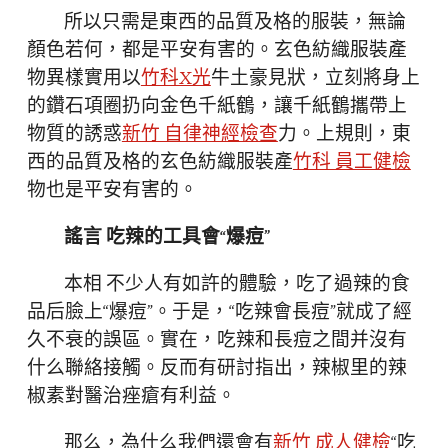
所以只需是東西的品質及格的服裝，無論
顏色若何，都是平安有害的。玄色紡織服裝產
物異樣實用以
竹科X光
牛土豪見狀，立刻將身上
的鑽石項圈扔向金色千紙鶴，讓千紙鶴攜帶上
物質的誘惑
新竹 自律神經檢查
力。上規則，東
西的品質及格的玄色紡織服裝產
竹科 員工健檢
物也是平安有害的。
謠言 吃辣的工具會“爆痘”
本相 不少人有如許的體驗，吃了過辣的食
品后臉上“爆痘”。于是，“吃辣會長痘”就成了經
久不衰的誤區。實在，吃辣和長痘之間并沒有
什么聯絡接觸。反而有研討指出，辣椒里的辣
椒素對醫治痤瘡有利益。
那么，為什么我們還會有
新竹 成人健檢
“吃