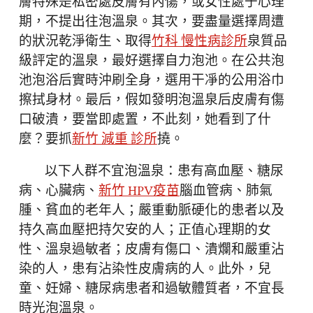
膚特殊是私密處皮膚有內傷，或女性處于心理
期，不提出往泡溫泉。其次，要盡量選擇周遭
的狀況乾淨衛生、取得
竹科 慢性病診所
泉質品
級評定的溫泉，最好選擇自力泡池。在公共泡
池泡浴后實時沖刷全身，選用干凈的公用浴巾
擦拭身材。最后，假如發明泡溫泉后皮膚有傷
口破潰，要當即處置，不此刻，她看到了什
麼？要抓
新竹 減重 診所
撓。
以下人群不宜泡溫泉：患有高血壓、糖尿
病、心臟病、
新竹 HPV疫苗
腦血管病、肺氣
腫、貧血的老年人；嚴重動脈硬化的患者以及
持久高血壓把持欠安的人；正值心理期的女
性、溫泉過敏者；皮膚有傷口、潰爛和嚴重沾
染的人，患有沾染性皮膚病的人。此外，兒
童、妊婦、糖尿病患者和過敏體質者，不宜長
時光泡溫泉。