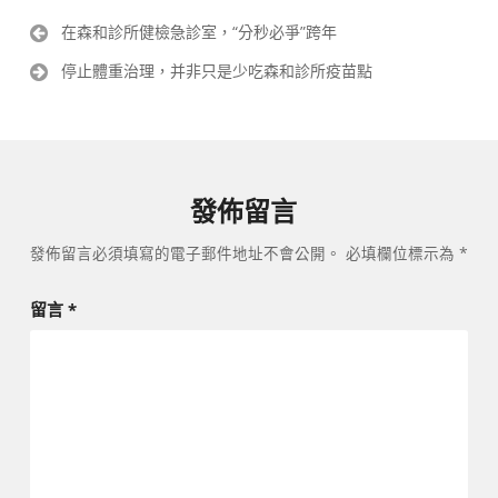
文
在森和診所健檢急診室，“分秒必爭”跨年
章
停止體重治理，并非只是少吃森和診所疫苗點
導
覽
發佈留言
發佈留言必須填寫的電子郵件地址不會公開。
必填欄位標示為
*
留言
*