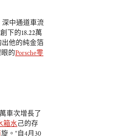
）深中通道車流
下的18.22萬
掏出他的純金箔
耀眼的
Porsche零
16萬車次增長了
水箱水
己的存
商
旋。“自4月30