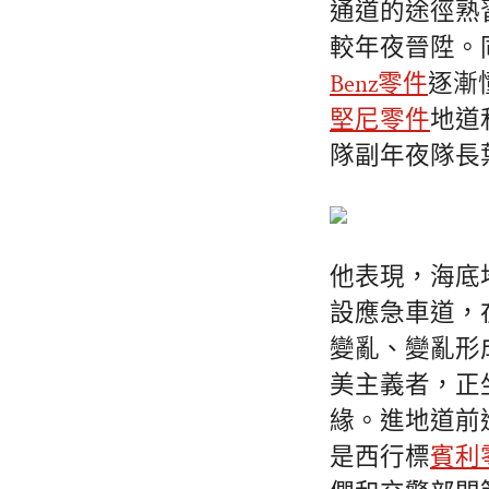
通道的途徑熟
較年夜晉陞。
Benz零件
逐漸
堅尼零件
地道
隊副年夜隊長
他表現，海底
設應急車道，
變亂、變亂形
美主義者，正
緣。進地道前
是西行標
賓利