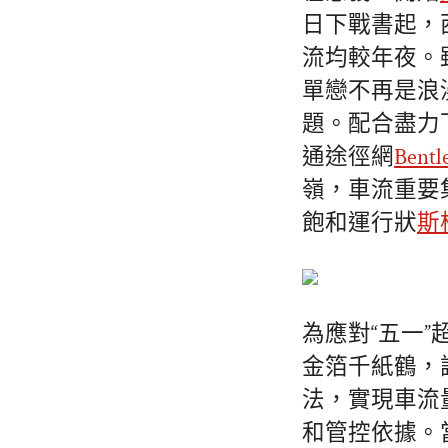
日下戰書起，
流均較年夜。
單戀不再是浪
題。配合盡力
通途徑網
Bent
嶺，車流重要
飽和運行狀
斯
為應對“五一
金箔千紙鶴，
法，實現車流
和管控依據。