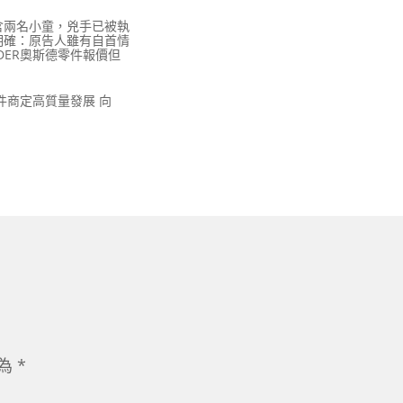
含兩名小童，兇手已被執
明確：原告人雖有自首情
DER奧斯德零件報價但
零件商定高質量發展 向
示為
*