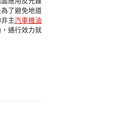
橋面應用反光錐
是為了避免地道
的非主
汽車機油
通，通行效力就