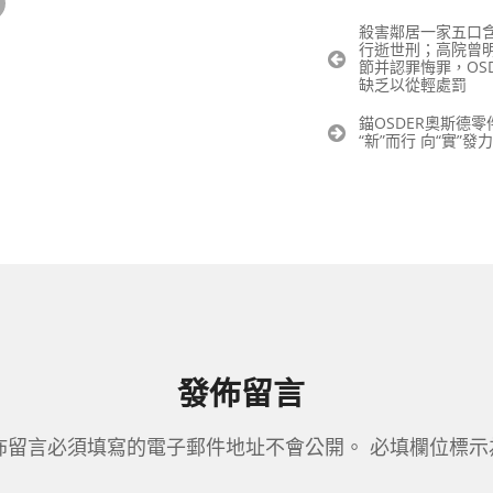
文
殺害鄰居一家五口
行逝世刑；高院曾
章
節并認罪悔罪，OS
導
缺乏以從輕處罰
覽
錨OSDER奧斯德
“新”而行 向“實”發力
發佈留言
佈留言必須填寫的電子郵件地址不會公開。
必填欄位標