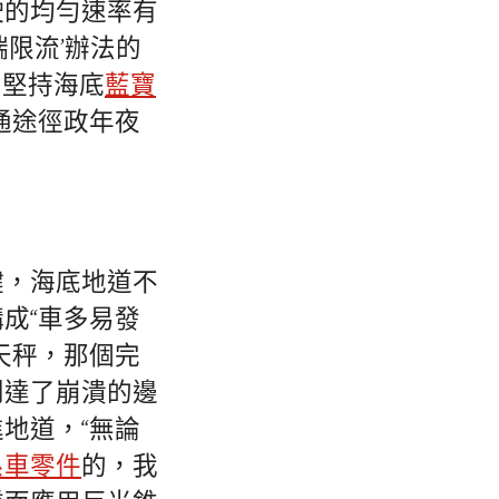
駛的均勻速率有
限流’辦法的
，堅持海底
藍寶
通途徑政年夜
鍵，海底地道不
成“車多易發
天秤，那個完
到達了崩潰的邊
地道，“無論
系車零件
的，我