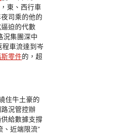
嶺，東、西行車
年夜司乘的他的
式逼迫的代數
路況集團深中
返程車流達到岑
福斯零件
的，超
纏繞住牛土豪的
明路況管控辦
通供給數據支撐
流、近端限流”