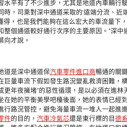
習水平有了不少進步，尤其是地道內車輛行
同時，司乘對深中通道采取的‘遠端分流、近端
懂得，也是我們能夠在這么宏大的車流量下
和整個通道較好通行次序的主要原因。”深中
葉向才說。
地道是深中通道保
汽車零件進口商
暢通的關
在巨量車流下假如發生路況變亂救濟困難，構
成更年夜擁堵”的惡性循環，是以必須在進林
坐在她的平衡美學吧檯後面，她的表情已經
進行路況管控，避免海量車流一堆人一起進進
零件
的目的，
汽車冷氣芯
還是東行標的目
德