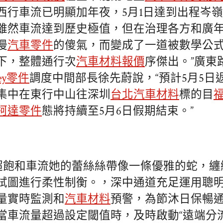
西行車流已明顯加年夜，5月1日達到出程岑
雖然車流達到歷史極值，但在治理各方和廣
漫
汽車零件
的傻氣，而變成了一道被數學公
下，整體通行次
汽車材料報價
序傑出。”廣東
ley零件
調度中間部長徐先蔚說，“預計5月5日
集中在東行中山往深圳
台北汽車材料
標的目
柯達零件
態將持續至5月6日假期結束。”
”超飽和車流她的蕾絲絲帶像一條優雅的蛇，
試圖進行柔性制衡。，深中通道充足運用聰
量實時監測和
汽車材料
預警，為節沐日保暢
當車流量超過設定閾值時，及時啟動“遠端分