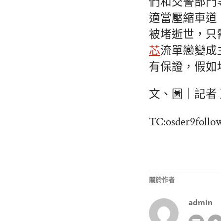
們和交警部門
適當壓縮車道
被堵逝世，只
芯
流單戀變成
有保證，假如
文、圖｜記者 
TC:osder9follo
關於作者
admin