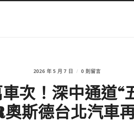
2026 年 5 月 7 日
/
0 則留言
萬車次！深中通道“
ER奧斯德台北汽車