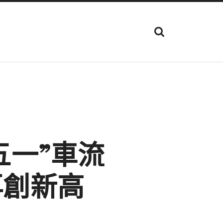
顯
示
搜
尋
欄
位
五一”車流
再創新高