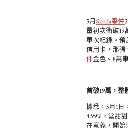
5月
Skoda零件
量初次衝破19
車次紀錄。預
信用卡，那張
件
金色。8萬車
首破19萬，
據悉，5月1日
4.99%。當
在意義，開始