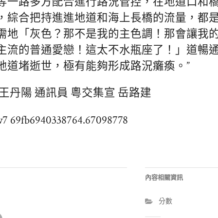
等一路多方配合進行路況管控，在地道口和
，綜合把持進進地道和海上長橋的流量，都
需地「灰色？那不是我的主色調！那會讓我
主流的普通愛戀！這太不水瓶座了！」道暢
地道堵逝世，極有能夠形成路況癱瘓。”
王丹陽 通訊員 粵交集宣 岳路建
w7 69fb6940338764.67098778
內容相關資訊
分數