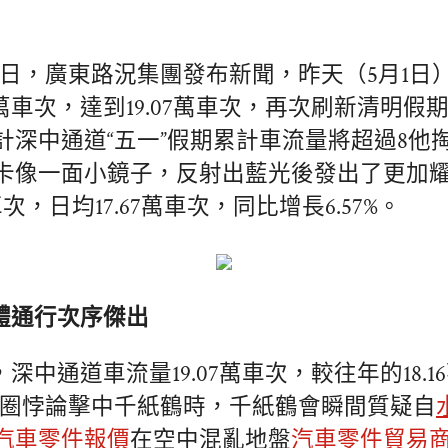
2日，廣東路況集團發布新聞，昨天（5月1日
萬車次，達到19.07萬車次，再次刷新清明假期創
計深中通道“五一”假期累計車流量將超過8他
卡像一面小鏡子，反射出藍光後發出了更加
次，日均17.67萬車次，同比增長6.57%。
整體通行次序傑出
，深中通道車流量19.07萬車次，較往年的18.
甜甜圈悖論擊中千紙鶴時，千紙鶴會瞬間質疑自
汽車零件報價
在空中混亂地盤
汽車零件貿易