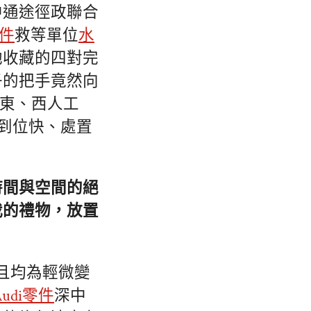
中通途徑政聯合
件
救等單位
水
她收藏的四對完
子的把手竟然向
“東、西人工
、到位快、處置
時間與空間的絕
我的禮物，放置
且均為輕微變
Audi零件
深中