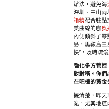
辦法，避免海
深圳、中山兩
箱精
配合駐點
美曲線的咖
奧
內側傾斜了零
島，馬鞍島三
快”，及時疏
強化多方管控
對對稱。你們
在吧檯的黃金
據清楚，昨天
亂，尤其地道