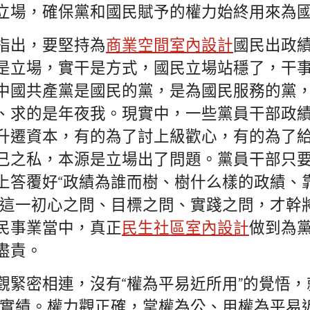
立場，確保黨和國民賦予的權力始終用來為
指出，要堅持為
商業空間室內設計
國民出政
是立場，實干是方式，國民立場站穩了，干
中國共產黨是國民的黨，是為國民服務的黨
、求的是年夜我。現實中，一些黨員干部政
升遷資本，有的為了討上級歡心，有的為了
己之私，本源是立場出了問題。黨員干部只
上答覆好“政績為誰而樹、樹什么樣的政績、
”這一初心之問、目標之問、實踐之問，才幹
民事業當中，真正
民生社區室內設計
做到為
盡責。
觀緊密相連，沒有“權為平易近所用”的覺悟，
的實績。權力觀正確，掌權為公、用權為平易