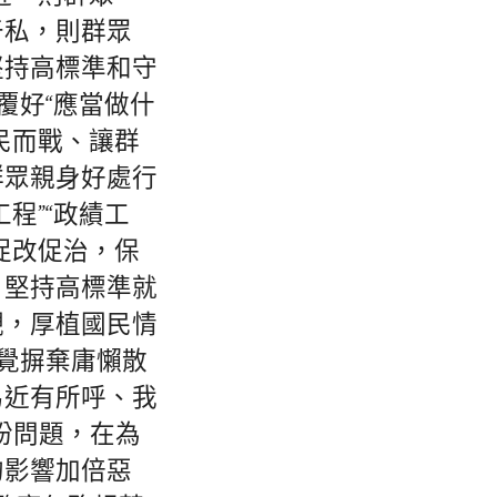
于私，則群眾
堅持高標準和守
覆好“應當做什
民而戰、讓群
群眾親身好處行
程”“政績工
促改促治，保
。堅持高標準就
觀，厚植國民情
覺摒棄庸懶散
易近有所呼、我
盼問題，在為
的影響加倍惡