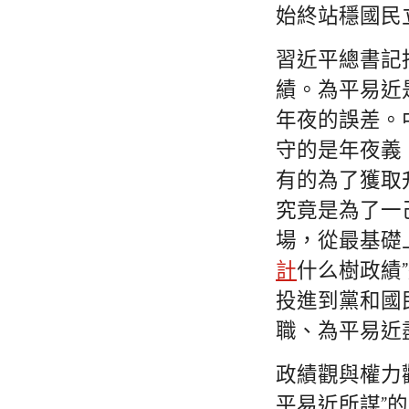
始終站穩國民
習近平總書記
績。為平易近
年夜的誤差。
守的是年夜義
有的為了獲取
究竟是為了一
場，從最基礎
計
什么樹政績
投進到黨和國
職、為平易近
政績觀與權力
平易近所謀”