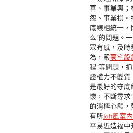
喜、事業興；
怨、事業損。
底線相統一，
么”的問題。
眾有感，及時
為，嚴
豪宅設
程”等問題，
證權力不變質
是最好的守底
懷，不斷尋求
的消極心態，
有所
loft風室
平易近造福中