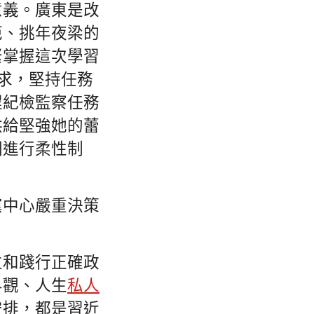
意義。廣東是改
范、挑年夜梁的
緊掌握這次學習
請求，堅持任務
程紀檢監察任務
供給堅強她的蕾
圖進行柔性制
黨中心嚴重決策
立和踐行正確政
界觀、人生
私人
安排，都是習近