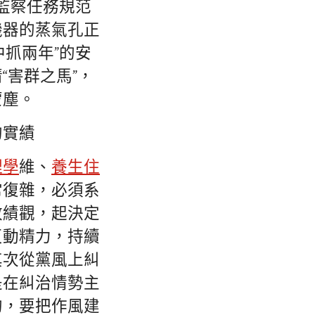
監察任務規范
機器的蒸氣孔正
抓兩年”的安
“害群之馬”，
蒙塵。
的實績
理學
維、
養生住
常復雜，必須系
政績觀，起決定
反動精力，持續
其次從黨風上糾
是在糾治情勢主
的，要把作風建