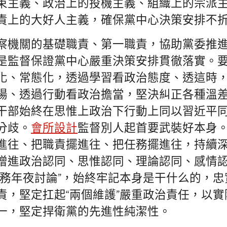
束主義、政治上的投機主義、組織上的宗派
責上的大好人主義，確保黨中心決策安排不
察機關的基礎職責、第一職責，協助黨委推
是監督保證黨中心嚴重決策安排貫徹落實。
化、常態化，透過學習看政治態度、透這時
場、透過行動看政治擔當，堅決糾正各種溫
干部始終在思惟上政治下行動上同以習近平
分歧。
會所設計
監督別人起首要武裝好本身
進往、把職責擺進往、把任務擺進往，持續
增進政治認同、思惟認同、理論認同、感情
任務年夜討論”，始終牢記本身是干什么的，
責，堅定扛起“兩個維護”嚴重政治責任，以
一，堅定捍衛黨的先進性純潔性。