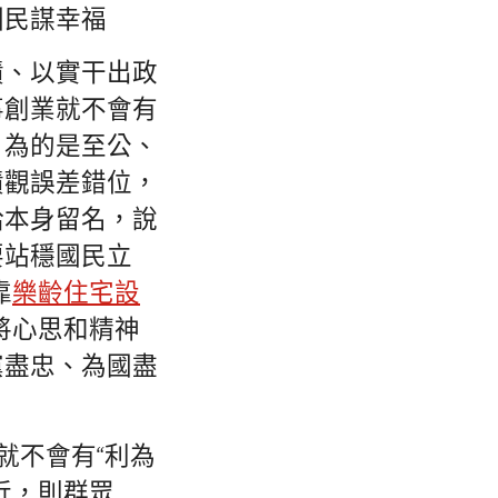
國民謀幸福
績、以實干出政
事創業就不會有
，為的是至公、
績觀誤差錯位，
給本身留名，說
要站穩國民立
靠
樂齡住宅設
將心思和精神
黨盡忠、為國盡
就不會有“利為
近，則群眾