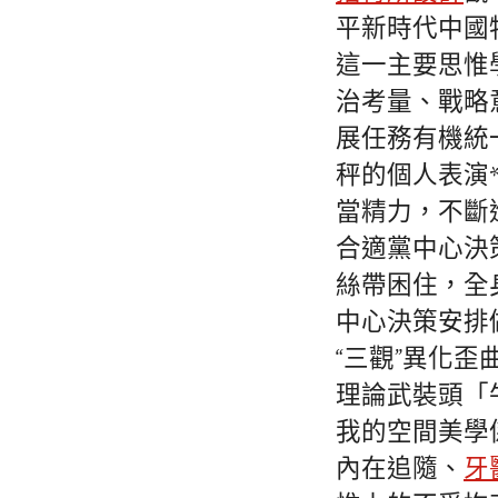
平新時代中國
這一主要思惟
治考量、戰略
展任務有機統
秤的個人表演
當精力，不斷
合適黨中心決
絲帶困住，全
中心決策安排
“三觀”異化
理論武裝頭「
我的空間美學
內在追隨、
牙