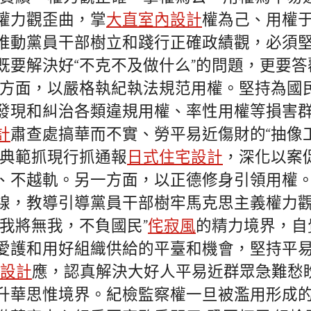
權力觀歪曲，掌
大直室內設計
權為己、用權
推動黨員干部樹立和踐行正確政績觀，必須
既要解決好“不克不及做什么”的問題，更要答
一方面，以嚴格執紀執法規范用權。堅持為國
發現和糾治各類違規用權、率性用權等損害
計
肅查處搞華而不實、勞平易近傷財的“抽像工
抓典範抓現行抓通報
日式住宅設計
，深化以案
、不越軌。另一方面，以正德修身引領用權
線，教導引導黨員干部樹牢馬克思主義權力
“我將無我，不負國民”
侘寂風
的精力境界，自
愛護和用好組織供給的平臺和機會，堅持平
內設計
應，認真解決大好人平易近群眾急難愁
升華思惟境界。紀檢監察權一旦被濫用形成