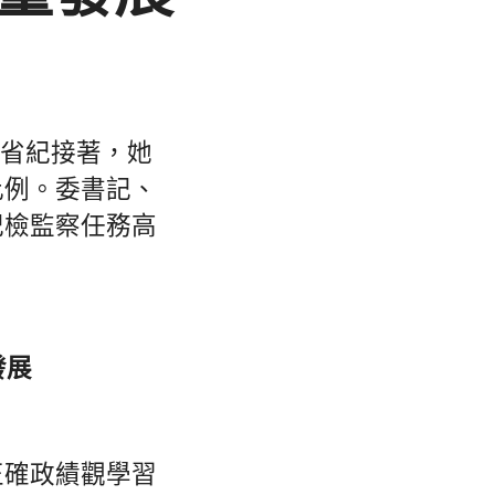
、省紀接著，她
比例。委書記、
紀檢監察任務高
發展
正確政績觀學習