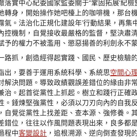
徹落實中心紀委國家監委關于“鞏固拓展‘紀檢
地轉身，開始操作她吧檯上的咖啡機，那台
霧氣。法治化正規化建設年’行動結果，再集中
內控機制，自覺接收最嚴格的監督，堅決肅清
賦予的權力不被濫用、懲惡揚善的利劍永不
一路抓，創造經得起實踐、國民、歷史檢驗
指出，要善于運用系統科學、系統思
空間心
討解決問題。導致政績觀誤差錯位的緣由非
兼治。起首從黨性上抓起。樹立和踐行正確
性。錘煉堅強黨性，必須以刀刃向內的自我
，自覺從黨性上找差距、查本源、強修養。
差錯位，往往以作風問題表現出來，良多都
過程中
客變設計
，追根溯源、逆向倒查發現