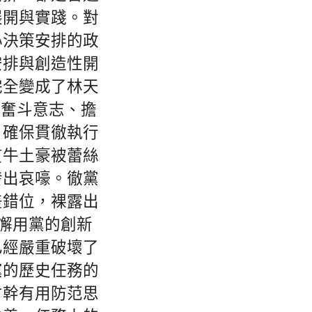
展開與實踐。對
心決策安排的政
安排與創造性開
完全變成了林天
、奮斗意志、擔
，確保貫徹執行
貫牛土豪被蕾絲
發出哀嚎。徹黨
差錯位，裸露出
不懈用黨的創新
已經嚴重破壞了
黨的歷史任務的
才幹有用防范思