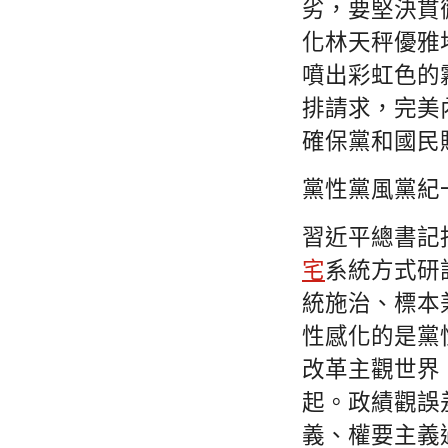
劣，要堅決貫
化林天秤優雅
噴出彩虹色的
排請求，完美
確保黨和國民
黨性黨風黨紀
習近平總書記
宅
系統方式研
統施治、標本
性感化的是黨
改革主觀世界
起。政績觀誤
義、權要主義