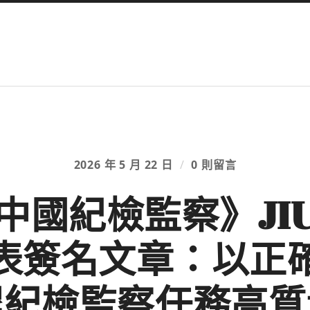
2026 年 5 月 22 日
/
0 則留言
中國紀檢監察》JIU
表簽名文章：以正
程紀檢監察任務高質