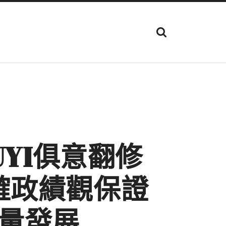
顯
示
搜
尋
欄
位
YI俱意翻修
確政績觀保證
量發展