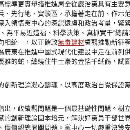
高標準更實舉措推進周全從嚴治黨具有主要
兵、先行地、實驗區，承擔著走在前、作示
深入領悟黨中心的深謀遠慮和政治考量，緊
公、為平易近造福、科學決策、真抓實干”總
向相統一，以正確政
無毒建材
績觀推動新征
為廣東在推進中國式現代化建設中走在前列
優雅的蛇，纏繞住牛土豪的金箔千紙鶴，試
的創新理論凝心鑄魂，以高度政治自覺保證
指出，政績觀問題是一個最基礎性問題。樹
黨的創新理論固本培元，解決好黨員干部世
、價值觀總開關問題。黨中心一切嚴重決策