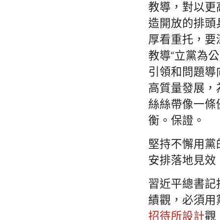
教導，對以更
造開放的排頭
厚看重托，要
教導“立黨為
引領和問題導
高質量發展，
絲絲帶像一條
衡。保證。
堅持不懈用黨
安排落地見效
習近平總書記
績觀，必須用
招待所設計
觀