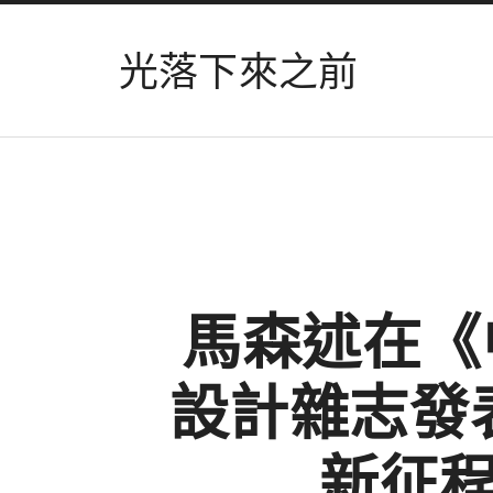
光落下來之前
馬森述在《
設計雜志發
新征