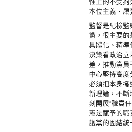
惟上的不受拘
本位主義、履
監督是紀檢監
黨，很主要的
具體化、精準
決策看政治立
差，推動黨員
中心堅持高度
必須把本身擺
新理論，不斷
刻開展“職責
憲法賦予的職
護黨的團結統