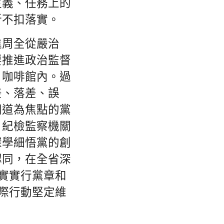
主義、任務上的
折不扣落實。
進周全從嚴治
要推進政治監督
，咖啡館內。過
差、落差、誤
同道為焦點的黨
。紀檢監察機關
深學細悟黨的創
認同，在全省深
忠實實行黨章和
實際行動堅定維