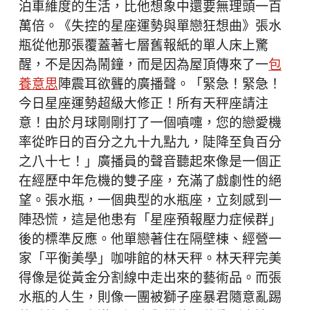
泊車維度的生活，比他想象中還要無理頭一百
萬倍。《失控的星座運勢與單戀狂想曲》張水
瓶從他那張覆蓋著七層舊報紙的單人床上驚
醒，不是因為鬧鐘，而是因為屋頂傳來了一
包
養意思
陣震耳欲聾的廣播聲。「緊急！緊急！
今日星座運勢超級大修正！所有天秤座請注
意！由於月球剛剛打了一個噴嚏，您的戀愛機
率從昨日的百分之九十九點九，陡降至負百分
之八十七！」廣播員的聲音聽起來像是一個正
在經歷中年危機的雙子座，充滿了戲劇性的絕
望。張水瓶，一個典型的水瓶座，立刻感到一
陣恐慌，這是他患有「星座預報壓力症候群」
後的標準反應。他單戀著住在隔壁棟、經營一
家「平衡美學」咖啡館的林天秤。林天秤完美
得像是從黃金分割線中走出來的藝術品。而張
水瓶的人生，則像一團被獅子座暴君隨意亂踢