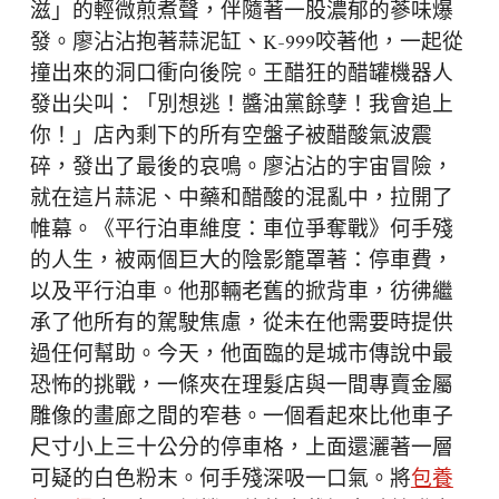
滋」的輕微煎煮聲，伴隨著一股濃郁的蔘味爆
發。廖沾沾抱著蒜泥缸、K-999咬著他，一起從
撞出來的洞口衝向後院。王醋狂的醋罐機器人
發出尖叫：「別想逃！醬油黨餘孽！我會追上
你！」店內剩下的所有空盤子被醋酸氣波震
碎，發出了最後的哀鳴。廖沾沾的宇宙冒險，
就在這片蒜泥、中藥和醋酸的混亂中，拉開了
帷幕。《平行泊車維度：車位爭奪戰》何手殘
的人生，被兩個巨大的陰影籠罩著：停車費，
以及平行泊車。他那輛老舊的掀背車，彷彿繼
承了他所有的駕駛焦慮，從未在他需要時提供
過任何幫助。今天，他面臨的是城市傳說中最
恐怖的挑戰，一條夾在理髮店與一間專賣金屬
雕像的畫廊之間的窄巷。一個看起來比他車子
尺寸小上三十公分的停車格，上面還灑著一層
可疑的白色粉末。何手殘深吸一口氣。將
包養