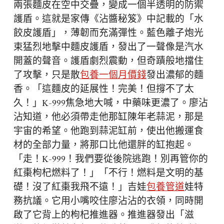
兩張麵皮在空中交疊，變成一個半透明的防禦
護盾。這就是家傳《沾醬秘笈》中記載的「水
餃皮護盾」，薄韌而充滿彈性。藍色離子炮光
束猛烈地擊中麵皮護盾，發出了一聲像是汽水
開蓋的聲音。護盾劇烈震動，但奇蹟般地擋住
了攻擊，只是散
包養一個月價錢
發出濃郁的麵
香。「這麵皮的延展性！完美！但撐不了太
久！」K-999焦急地大喊，中藥味更濃了。廖沾
沾知道，他必須帶走他那缸陳年老蒜泥，那是
宇宙的希望。他跑到蒜泥缸前，使出他搬運食
材的全部力量，將那口比他還胖的缸抱起。
「走！K-999！我們要從後院逃跑！別再管你的
紅棗枸杞燃料了！」「不行！燃料是文明的基
礎！沒了紅棗我飛不遠！」吉娃
包養管道
娃特
務抗議。它用小嘴咬住廖沾沾的衣領，同時開
啟了它背上的枸杞推進器。推進器發出「滋