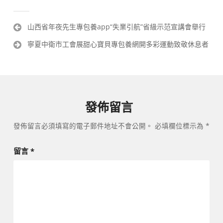
文
山西省年夜先生專包養app“失業引航”省級示范宣講會舉行
章
寧夏中衛市工會展甜心寶貝專包養網開多彩運動致敬休息者
導
覽
發佈留言
發佈留言必須填寫的電子郵件地址不會公開。
必填欄位標示為
*
留言
*