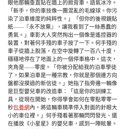
眼他那輛垂直貼在牆上的掀背車，語氣冰冷。
「新手，你的車技像一團混亂的毛線球。你污
染了泊車維度的純粹性。」「但你的後視鏡貼
紙——『永不放棄』，讓我看到了一絲愚蠢的
勇氣。」車影大人突然掏出一個像是遙控器的
裝置，對著何手殘的車子按了一下。何手殘的
車子從牆上脫落，在空中旋轉了一百八十度，
穩穩地停在了地面上的一個停車格中。這次，
夾角是——零度。「你被分配給我的泊車學徒
了。如果泊車是一種宗教，你就是那個連方向
盤都沒摸過的新信徒。」她指了指旁邊一輛像
是巨型嬰兒車的改造車：「這是你的訓練工
具，從現在開始，你得學會如何在零點零零一
秒
包養網
內，將這輛車精準停入對面的針眼大
小的車位裡。」何手殘看著那輛閃閃發光、還
在播放《小星星》的嬰兒車，感到一陣眩暈。