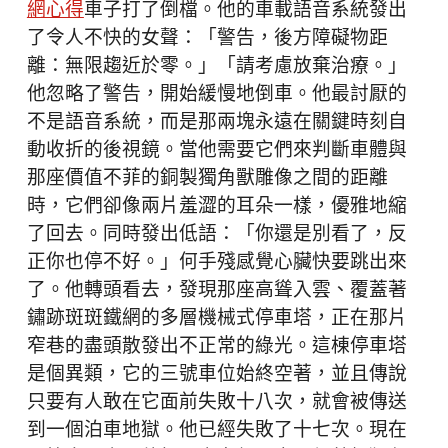
網心得
車子打了倒檔。他的車載語音系統發出
了令人不快的女聲：「警告，後方障礙物距
離：無限趨近於零。」「請考慮放棄治療。」
他忽略了警告，開始緩慢地倒車。他最討厭的
不是語音系統，而是那兩塊永遠在關鍵時刻自
動收折的後視鏡。當他需要它們來判斷車體與
那座價值不菲的銅製獨角獸雕像之間的距離
時，它們卻像兩片羞澀的耳朵一樣，優雅地縮
了回去。同時發出低語：「你還是別看了，反
正你也停不好。」何手殘感覺心臟快要跳出來
了。他轉頭看去，發現那座高聳入雲、覆蓋著
鏽跡斑斑鐵網的多層機械式停車塔，正在那片
窄巷的盡頭散發出不正常的綠光。這棟停車塔
是個異類，它的三號車位始終空著，並且傳說
只要有人敢在它面前失敗十八次，就會被傳送
到一個泊車地獄。他已經失敗了十七次。現在