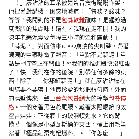
上！」廖沾沾的耳朵被這聲音震得嗡嗡作響，
他捏著對講機，困惑地喊道：「特務？酸味？
等等！我聞到的不是
包養軟體
酸味！是麵粉過
度膨脹的焦慮味！還有，我現在走不開！我的
陳年老蒜泥需要每隔三小時的溫和震動！」
「蒜泥？」對面傳來K-999崩潰的尖叫聲，帶著
濃濃的中藥味電子雜音：「重點不是蒜泥！重
點是**時空正在彎曲！**我們的推進器快沒紅棗
了！快！我們在你的後院！別帶任何多餘的東
西！除了——你那缸蒜泥！」就在廖沾沾還在
糾結要不要帶上他最珍愛的那把銀勺時，外面
的牆壁傳來一聲巨
台灣包養網
大的撞擊
包養價
格
。一個穿著黑色燕尾服、戴著太陽眼鏡的太
空吉娃娃，正從牆上的破洞鑽進來。它的背上
揹著一個像是小型瓦斯桶的東西，桶上用毛筆
寫著「極品紅棗枸杞燃料」。「你怎麼——」