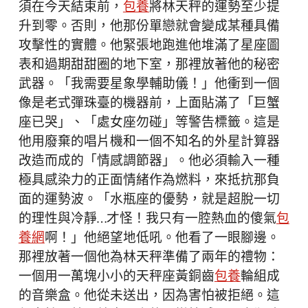
須在今天結束前，
包養
將林天秤的運勢至少提
升到零。否則，他那份單戀就會變成某種具備
攻擊性的實體。他緊張地跑進他堆滿了星座圖
表和過期甜甜圈的地下室，那裡放著他的秘密
武器。「我需要星象學輔助儀！」他衝到一個
像是老式彈珠臺的機器前，上面貼滿了「巨蟹
座已哭」、「處女座勿碰」等警告標籤。這是
他用廢棄的唱片機和一個不知名的外星計算器
改造而成的「情感調節器」。他必須輸入一種
極具感染力的正面情緒作為燃料，來抵抗那負
面的運勢波。「水瓶座的優勢，就是超脫一切
的理性與冷靜…才怪！我只有一腔熱血的傻氣
包
養網
啊！」他絕望地低吼。他看了一眼腳邊。
那裡放著一個他為林天秤準備了兩年的禮物：
一個用一萬塊小小的天秤座黃銅齒
包養
輪組成
的音樂盒。他從未送出，因為害怕被拒絕。這