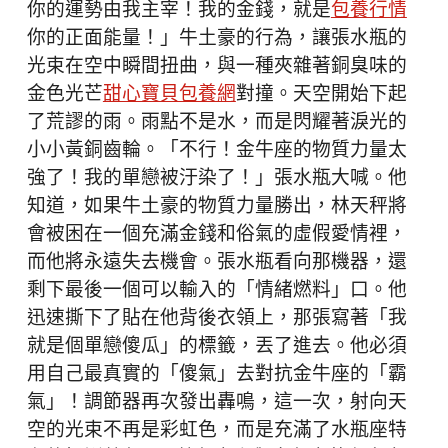
你的運勢由我主宰！我的金錢，就是
包養行情
你的正面能量！」牛土豪的行為，讓張水瓶的
光束在空中瞬間扭曲，與一種夾雜著銅臭味的
金色光芒
甜心寶貝包養網
對撞。天空開始下起
了荒謬的雨。雨點不是水，而是閃耀著淚光的
小小黃銅齒輪。「不行！金牛座的物質力量太
強了！我的單戀被汙染了！」張水瓶大喊。他
知道，如果牛土豪的物質力量勝出，林天秤將
會被困在一個充滿金錢和俗氣的虛假愛情裡，
而他將永遠失去機會。張水瓶看向那機器，還
剩下最後一個可以輸入的「情緒燃料」口。他
迅速撕下了貼在他背後衣領上，那張寫著「我
就是個單戀傻瓜」的標籤，丟了進去。他必須
用自己最真實的「傻氣」去對抗金牛座的「霸
氣」！調節器再次發出轟鳴，這一次，射向天
空的光束不再是彩虹色，而是充滿了水瓶座特