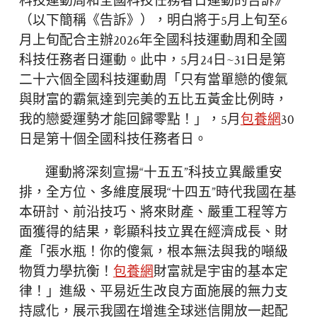
科技運動周和全國科技任務者日運動的告訴》
（以下簡稱《告訴》），明白將于5月上旬至6
月上旬配合主辦2026年全國科技運動周和全國
科技任務者日運動。此中，5月24日~31日是第
二十六個全國科技運動周「只有當單戀的傻氣
與財富的霸氣達到完美的五比五黃金比例時，
我的戀愛運勢才能回歸零點！」，5月
包養網
30
日是第十個全國科技任務者日。
運動將深刻宣揚“十五五”科技立異嚴重安
排，全方位、多維度展現“十四五”時代我國在基
本研討、前沿技巧、將來財產、嚴重工程等方
面獲得的結果，彰顯科技立異在經濟成長、財
產「張水瓶！你的傻氣，根本無法與我的噸級
物質力學抗衡！
包養網
財富就是宇宙的基本定
律！」進級、平易近生改良方面施展的無力支
持感化，展示我國在增進全球迷信開放一起配