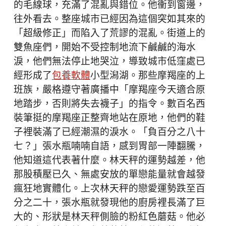
的毛線球，充滿了混亂與錯位。他衝到窗邊，
往外看去。整座城市已經因為這個突如其來的
「超級修正」而陷入了荒謬的混亂。街道上的
雙魚座們，開始不受控制地流下鹹鹹的海水
淚，他們無法停止地哭泣，導致城市低窪處已
經形成了
包養軟體
小型潟湖。那些摩羯座的上
班族，嚴格遵守著廣播中「摩羯座今天適合原
地踏步，否則將失去襪子」的指令。數百名西
裝筆挺的摩羯座正整齊地站在原地，他們的鞋
子裡裝滿了已經潮濕的淚水。「負百分之八十
七？」張水瓶喃喃自語，感到胃部一陣翻騰，
他知道這代表著什麼。林天秤的運勢越差，他
那股積壓已久、無處安放的單戀能量就會越發
瘋狂地實體化。上次林天秤的戀愛運勢跌至百
分之二十，張水瓶就發現他的廚房裡長滿了巨
大的、形狀是林天秤側臉的粉紅色蘑菇。他必