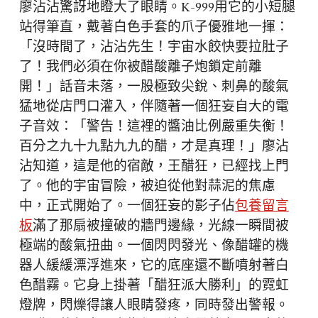
廖沾沾驚訝地瞪大了眼睛。K-999用它的小短腿
站得筆直，戴著白色手套的爪子優雅地一揮：
「沒時間了，沾沾先生！宇宙水餃快要拉肚子
了！我們必須在你被醋酸離子炮鎖定前離
開！」話音未落，一股極致尖銳、刺鼻的酸氣
猛地從店門口灌入，伴隨著一個狂妄自大的電
子音效：「警告！這裡的醬油比例嚴重失衡！
百分之九十九點九九的醋，才是真理！」廖沾
沾知道，這是他的宿敵，王醋狂，已經找上門
了。他的宇宙冒險，被迫從他對蒜泥的焦慮
中，正式開始了。一個狂妄的影子佔
包養留言
板
滿了那扇被撞破的牆門邊緣，光線一瞬間被
極端的酸氣扭曲。一個閃閃發光、像醋罐的機
器人緩緩漂浮進來，它的底座還不斷噴射著白
色醋霧。它身上掛著「醋狂派大勝利」的霓虹
燈牌，閃爍得讓人眼睛發疼，同時發出警報。