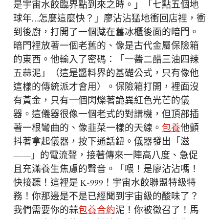
是宇宙水餃臨界點到來之時。」「七點五個地
球年…怎麼這麼快？」廖沾沾猛地衝回店裡，衝
到後廚，打開了一個藏在舊冰櫃後面的暗門。
暗門裡放著一個老舊的、像是古代金屬保險箱
的東西。他輸入了密碼：「一醬二醋三油四辣
五蒜泥」（這是醬料界的基礎公式，只有像他
這樣的傳統派才會用）。保險箱打開，裡面沒
有黃金，只有一個閃爍著詭異紅色光芒的儀
器。這儀器很像一個老式的對講機，但頂部插
著一根彎曲的、像韭菜一樣的天線。
包養
他顫
抖著拿起儀器，按下通話鈕。儀器發出「滋
——」的電流聲，接著傳來一陣高八度、急促
且充滿養生焦慮的聲音。「喂！是廖沾沾嗎！
快接聽！這裡是 K-999！宇宙水餃聯盟特級特
務！你那邊是不是已經聞到宇宙級的酸味了？
我們需要你的蒜
包養合約
泥！你被徵召了！馬