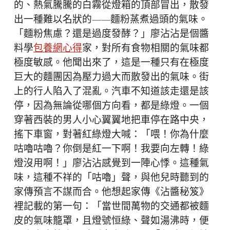
的、熱氣騰騰的白霧從燈箱的頂部冒出，散發
出一種難以名狀的——麵粉蒸煮過頭的氣味。
「麵粉焦慮？還是過度發酵？」廖沾沾是個醬
料學
包養網心得
家，對所有食物相關的氣味都
極度敏感。他聞出來了，這是一種只有在極度
巨大的麵團因為壓力過大而散發出的氣味。街
上的行人陷入了混亂。汽車不知道該走還是該
停，因為無論從哪個方向看，都是綠燈。一個
穿著西裝的男人小心翼翼地把車停在路中央，
搖下車窗，對著紅綠燈大喊：「喂！你為什麼
咕嚕咕嚕？你倒是紅一下啊！我要向左轉！綠
燈沒用啊！」廖沾沾感覺到一陣心悸。這種氣
味，這種不祥的「咕嚕」聲，與他兒時聽到的
家傳預言不謀而合。他想起家傳《沾醬秘笈》
裡記載的第一句：「當世間萬物的交通都被麵
皮的氣味籠罩，且燈號恒綠、聲如湯沸時，便