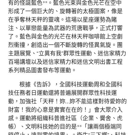
有的怪誕藍色**。藍色光束與金色光芒在空中
形成了一個巨大的、旋轉著的太極圖案，像是
在爭奪林天秤的靈魂。這場以星座運勢為賭
注、以單戀能量為武器的荒唐戰爭，正式打響
了。藍色與金色的光芒在林天秤咖啡館上空劇
烈衝撞，創造出一個不斷旋轉的怪異氣旋。團
主題展覽、“立異有我”群眾性運動、迷信家精力
百場講壇以及迷信家精力和迷信文明出書工程
系列精品圖書發布等運動。
根據《告訴》，全國科技運動周和全國科
技任務者日運動還將普遍展開群眾性科技運
動，加強社「天秤！妳…妳不能這樣對待愛妳的
財富！我的心意是實實在在的！」會大眾介入
感。運動將組織科普進社區（企業、黌舍、虎
帳）、文明科技她的目的是**「讓兩個極端同