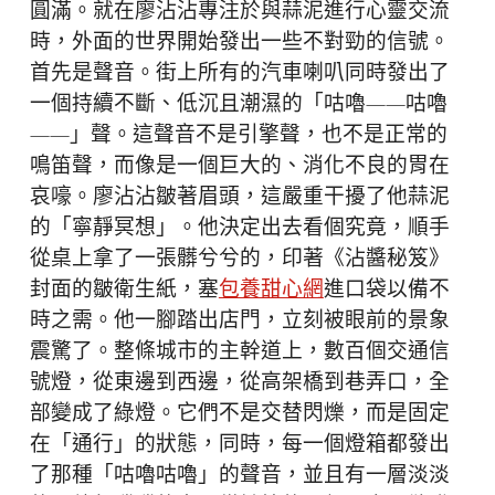
圓滿。就在廖沾沾專注於與蒜泥進行心靈交流
時，外面的世界開始發出一些不對勁的信號。
首先是聲音。街上所有的汽車喇叭同時發出了
一個持續不斷、低沉且潮濕的「咕嚕——咕嚕
——」聲。這聲音不是引擎聲，也不是正常的
鳴笛聲，而像是一個巨大的、消化不良的胃在
哀嚎。廖沾沾皺著眉頭，這嚴重干擾了他蒜泥
的「寧靜冥想」。他決定出去看個究竟，順手
從桌上拿了一張髒兮兮的，印著《沾醬秘笈》
封面的皺衛生紙，塞
包養甜心網
進口袋以備不
時之需。他一腳踏出店門，立刻被眼前的景象
震驚了。整條城市的主幹道上，數百個交通信
號燈，從東邊到西邊，從高架橋到巷弄口，全
部變成了綠燈。它們不是交替閃爍，而是固定
在「通行」的狀態，同時，每一個燈箱都發出
了那種「咕嚕咕嚕」的聲音，並且有一層淡淡