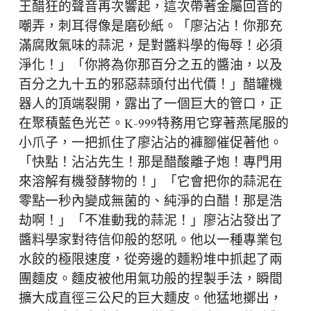
王醋狂的聲音再次響起，這次帶著金屬回音的
嘲弄，刺耳得像是磨砂紙。「廖沾沾！你那充
滿腐敗氣味的蒜泥，是對醬料學的侮辱！必須
淨化！」「你將為你那百分之五的醬油，以及
百分之九十五的邪惡蒜頭付出代價！」醋罐機
器人的頂端裂開，露出了一個巨大的管口，正
在聚積藍色光芒。K-999特務用它穿著燕尾服的
小爪子，一把抓住了廖沾沾的褲腳催促著他。
「快點！沾沾先生！那是醋酸離子炮！專門用
來溶解有機發酵物的！」「它會把你的蒜泥在
零點一秒內變成無菌的、純淨的白醋！那是浩
劫啊！」「不准動我的蒜泥！」廖沾沾發出了
醬料學家對待信仰般的怒吼。他以一種專業包
水餃的極限速度，從旁邊的麵粉堆中抓起了兩
團麵皮。麵皮被他用氣功般的捏製手法，瞬間
擴大成直徑三公尺的巨大麵皮。他猛地擲出，