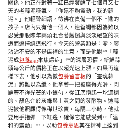
關係。他正在對著一缸已經發酵了七個月又七
天的老蒜泥嘆氣。「你還不夠靈動，我的蒜
泥。」他輕聲細語，彷彿在責備一個不上進的
孩子。店內只有他一個人，連蒼蠅都因為難以
忍受那股陳年蒜頭混合著鐵鏽與淡淡絕望的味
道而選擇繞道飛行。今天的營業額是：零。廖
沾沾不安的不是店裡的生意，而是他對**「蒜
泥成
包養app
本焦慮症」**的深層恐懼。新鮮蒜
頭每公斤的價格正在以超光速上漲，如果再這
樣下去，他引以為傲
包養留言板
的「靈魂蒜
泥」將難以為繼。他拿著一把被磨得光滑、閃
耀著不祥光芒的小銀勺，從缸底撈起一坨濃稠
的、顏色介於灰綠與土黃之間的發酵物。這蒜
泥被他照顧得像稀世珍寶，每隔三小時，他就
要用手指彈一下缸邊，確保它能感受到**「溫
和的震動」**，以助
包養意思
其在精神上達到