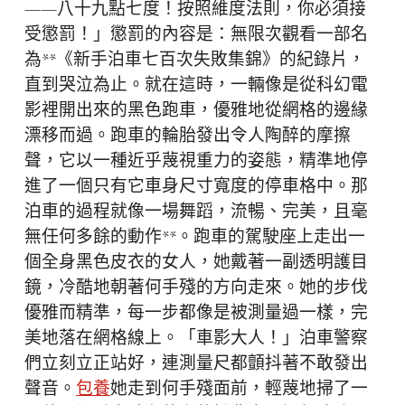
——八十九點七度！按照維度法則，你必須接
受懲罰！」懲罰的內容是：無限次觀看一部名
為**《新手泊車七百次失敗集錦》的紀錄片，
直到哭泣為止。就在這時，一輛像是從科幻電
影裡開出來的黑色跑車，優雅地從網格的邊緣
漂移而過。跑車的輪胎發出令人陶醉的摩擦
聲，它以一種近乎蔑視重力的姿態，精準地停
進了一個只有它車身尺寸寬度的停車格中。那
泊車的過程就像一場舞蹈，流暢、完美，且毫
無任何多餘的動作**。跑車的駕駛座上走出一
個全身黑色皮衣的女人，她戴著一副透明護目
鏡，冷酷地朝著何手殘的方向走來。她的步伐
優雅而精準，每一步都像是被測量過一樣，完
美地落在網格線上。「車影大人！」泊車警察
們立刻立正站好，連測量尺都顫抖著不敢發出
聲音。
包養
她走到何手殘面前，輕蔑地掃了一