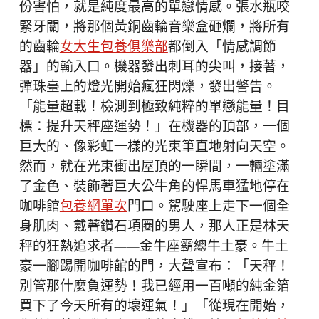
份害怕，就是純度最高的單戀情感。張水瓶咬
緊牙關，將那個黃銅齒輪音樂盒砸爛，將所有
的齒輪
女大生包養俱樂部
都倒入「情感調節
器」的輸入口。機器發出刺耳的尖叫，接著，
彈珠臺上的燈光開始瘋狂閃爍，發出警告。
「能量超載！檢測到極致純粹的單戀能量！目
標：提升天秤座運勢！」在機器的頂部，一個
巨大的、像彩虹一樣的光束筆直地射向天空。
然而，就在光束衝出屋頂的一瞬間，一輛塗滿
了金色、裝飾著巨大公牛角的悍馬車猛地停在
咖啡館
包養網單次
門口。駕駛座上走下一個全
身肌肉、戴著鑽石項圈的男人，那人正是林天
秤的狂熱追求者——金牛座霸總牛土豪。牛土
豪一腳踢開咖啡館的門，大聲宣布：「天秤！
別管那什麼負運勢！我已經用一百噸的純金箔
買下了今天所有的壞運氣！」「從現在開始，