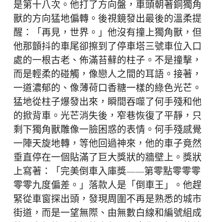
是第十八次。他打了方向盤，車頭朝著銅獨角
獸的方向猛地偏轉。後視鏡發出最後的溫柔提
醒：「再見，世界。」他沒有撞上獨角獸，但
他那顫抖的車尾卻擦到了停車塔三號車位入口
處的一根古老、佈滿苔蘚的柱子。不是撞擊，
而是輕柔的碰觸，像戀人之間的耳語。接著，
一道濃郁的、像薄荷口香糖一樣的綠色光芒。
猛地從柱子爆發出來，瞬間吞噬了何手殘和他
的掀背車。光芒消失後，窄巷恢復了平靜，只
剩下獨角獸雕像一臉困惑的表情。何手殘感覺
一陣天旋地轉，等他回過神來，他的車子竟然
垂直停在一個貼滿了巨大獎狀的牆壁上。獎狀
上寫著：「完美倒車入庫獎——第零點零零零
零零九度偏差。」落款人是「倒車王」。他趕
緊從車窗探出頭，發現周圍不再是熟悉的城市
街道，而是一望無際、由無數白線和編號組成