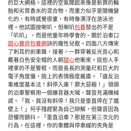
的巨大網格。這裡的空氣聞起來像是新買的輪
胎和劣質香水的混合物，而重力似乎是隨機變
化的，有時感覺很重，有時像漂浮在游泳池
裡。他試圖按喇叭，但喇叭
包養
發出的不是
「叭叭」，而是他童年時學會的、關於泊車口
甜心寶貝包養網
訣的魔性兒歌。四面八方傳來
了刺耳的剎車聲，接著，一群穿著反光背心和
戴著白色安全帽的人朝
甜心
他衝來。這些人手
裡拿的不是警棍，而是長長的測量尺和巨大的
電子角度儀，臉上的表情極度嚴肅。「違反泊
車維度基本法！斜停入庫！罪大惡極！」領頭
的泊車警察用一個擴音器大喊，聲音充滿機械
感。「我、我沒有斜停！我只是垂直停在了牆
壁上！」何手殘趕緊為自己辯解，但聲音因為
恐懼而顫抖。「垂直泊車？那是在第三次元的
行為，在這裡，你的車體與停車線的夾角是