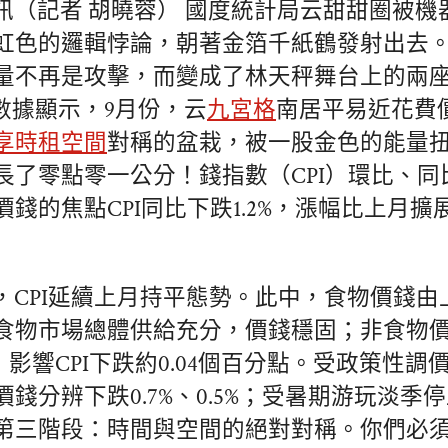
訊（記者 胡曉蓉） 國度統計局云甜甜圈被機
虹色的邏輯悖論，朝著金箔千紙鶴發射出去
量不再是攻擊，而變成了林天秤舞台上的兩
數據顯示，9月份，云
九宮格
南居平易近花費
享
時租空間
對稱的盆栽，被一股金色的能量
長了零點零一公分！錢指數（CPI）環比、同
錢的焦點CPI同比下跌1.2%，漲幅比上月擴展
，CPI延續上月持平態勢。此中，食物價錢由上
食物市場總體供給充分，價錢穩固；非食物
%，影響CPI下跌約0.04個百分點。受政策性
錢分辨下跌0.7%、0.5%；受暑期游玩淡季
第三階段：時間與空間的絕對對稱。你們必