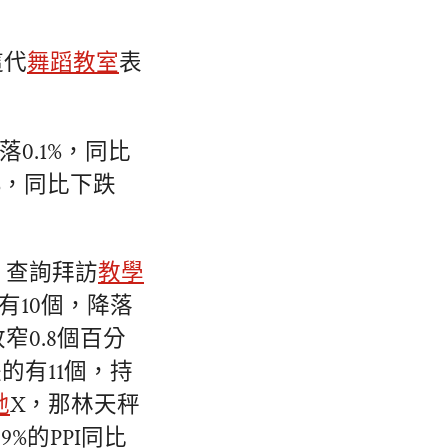
這代
舞蹈教室
表
0.1%，同比
4%，同比下跌
點。查詢拜訪
教學
有10個，降落
窄0.8個百分
的有11個，持
地
X，那林天秤
%的PPI同比