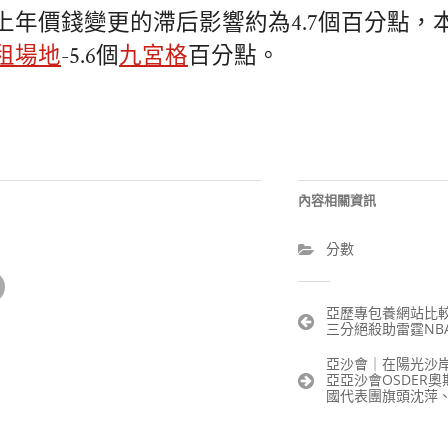
上年價錢變更的滯后影響約為4.7個百分點，
租場地
-5.6個
九宮格
百分點。
內容相關資訊
分數
文
亞歷專包養網站比
三分絕殺助雷霆NB
章
導
亞沙會｜在陽光沙
覽
亞亞沙會OSDER
國代表團旗頭沈萍