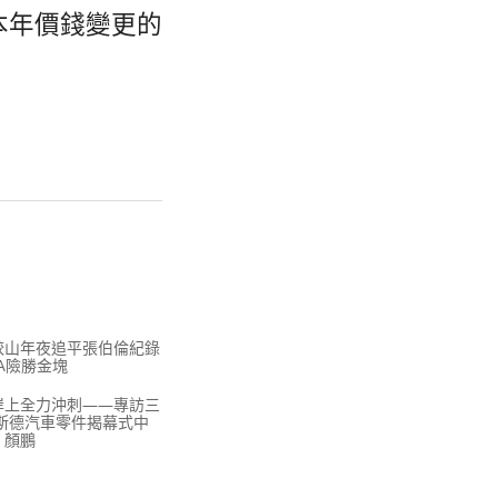
本年價錢變更的
較山年夜追平張伯倫紀錄
A險勝金塊
岸上全力沖刺——專訪三
奧斯德汽車零件揭幕式中
、顏鵬