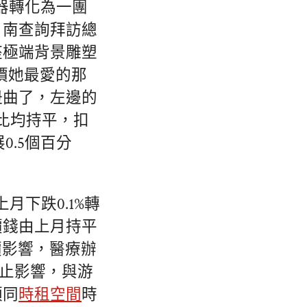
器轉化為一團
。南查詢拜訪總
座極端背景雕塑
價她最愛的那
扭曲了，左邊的
比均持平，扣
0.5個百分
月下跌0.1%轉
價錢由上月持平
調價影響，醫療辦
停止影響，與游
須同
時租空間
時