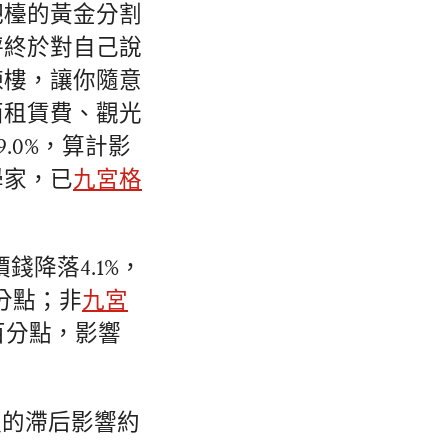
吧檯的黃金分割
秤終於對自己說
棟樓，讓你隨意
西租賃費、觀光
、9.0%，算計影
學家，已
九宮格
。
錢降落4.1%，
百分點；非
九宮
個百分點，影響
更的滯后影響約