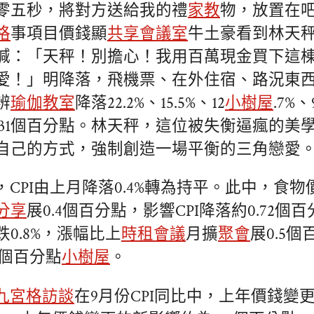
零五秒，將對方送給我的禮
家教
物，放置在
格
事項目價錢顯
共享會議室
牛土豪看到林天
喊：「天秤！別擔心！我用百萬現金買下這
愛！」明降落，飛機票、在外住宿、路況東
辨
瑜伽教室
降落22.2%、15.5%、12
小樹屋
.7%
0.31個百分點。林天秤，這位被失衡逼瘋的美
自己的方式，強制創造一場平衡的三角戀愛
CPI由上月降落0.4%轉為持平。此中，食物價
分享
展0.4個百分點，影響CPI降落約0.72個
0.8%，漲幅比上
時租會議
月擴
聚會
展0.5
69個百分點
小樹屋
。
九宮格
訪談
在9月份CPI同比中，上年價錢變