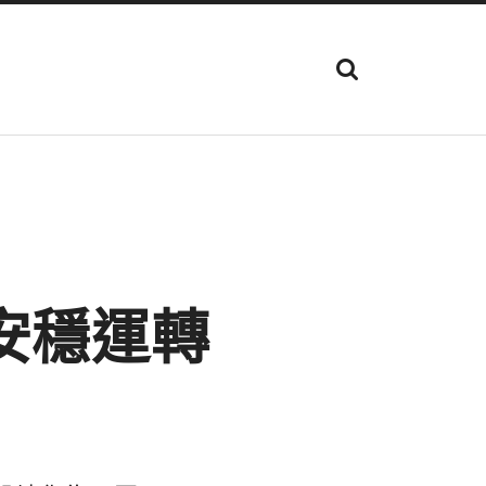
顯
示
搜
尋
欄
位
安穩運轉