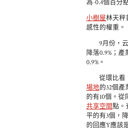
為-0.4個百
小樹屋
林天秤
感性的權重。
9月份，云
降落0.9%；
0.9%。
從環比看，
場地
的32個
的有10個。從同
共享空間
點。
平的有3個，
的回應Y應該是