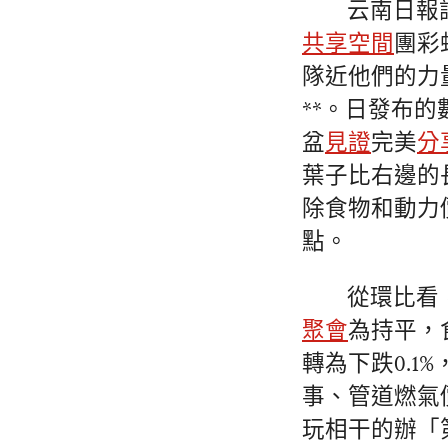
云南日報
共享空間
團彩
隊近他們的力
**。日發布的
盆
見證
完美
分
葉子比右邊的
除食物和動力價
點。
從環比看
聚會
為持平，
轉為下跌0.1
事、管道燃氣價
玩相干的辦「