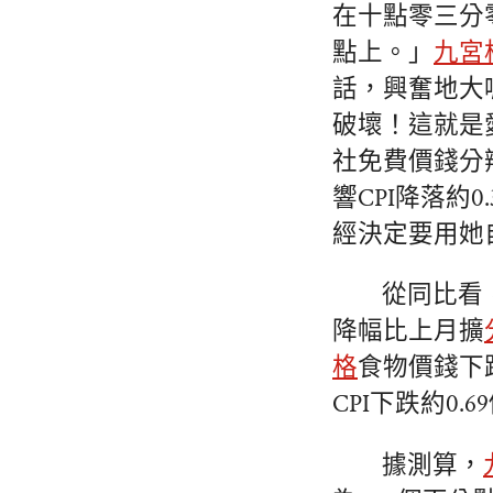
在十點零三分
點上。」
九宮
話，興奮地大
破壞！這就是
社免費價錢分
響CPI降落約
經決定要用她
從同比看，
降幅比上月擴
格
食物價錢下跌
CPI下跌約0.
據測算，