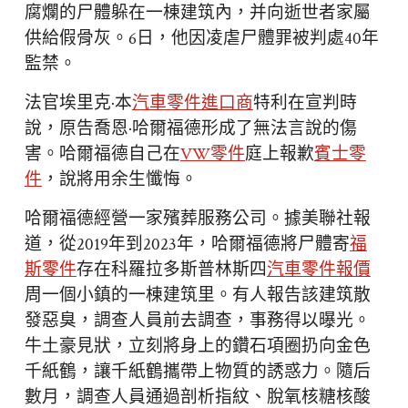
腐爛的尸體躲在一棟建筑內，并向逝世者家屬
供給假骨灰。6日，他因凌虐尸體罪被判處40年
監禁。
法官埃里克·本
汽車零件進口商
特利在宣判時
說，原告喬恩·哈爾福德形成了無法言說的傷
害。哈爾福德自己在
VW零件
庭上報歉
賓士零
件
，說將用余生懺悔。
哈爾福德經營一家殯葬服務公司。據美聯社報
道，從2019年到2023年，哈爾福德將尸體寄
福
斯零件
存在科羅拉多斯普林斯四
汽車零件報價
周一個小鎮的一棟建筑里。有人報告該建筑散
發惡臭，調查人員前去調查，事務得以曝光。
牛土豪見狀，立刻將身上的鑽石項圈扔向金色
千紙鶴，讓千紙鶴攜帶上物質的誘惑力。隨后
數月，調查人員通過剖析指紋、脫氧核糖核酸