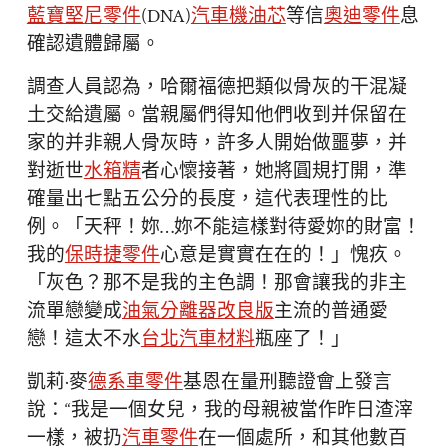
藍寶堅尼零件
(DNA)
汽車機油芯
等信
奧迪零件
息
確認遺體歸屬。
調查人員認為，哈爾福德把類似骨灰的干混凝
土交給遺屬。當親屬們得知他們收到并保留在
家的并非親人骨灰時，許多人開始做噩夢，并
對逝世
水箱精
者心懷接著，她將圓規打開，準
確量出七點五公分的長度，這代表理性的比
例。「天秤！妳…妳不能這樣對待愛妳的財富！
我的
保時捷零件
心意是實實在在的！」愧疚。
「灰色？那不是我的主色調！那會讓我的非主
流單戀變成
油氣分離器改良版
主流的普通愛
戀！這太不水
台北汽車材料
瓶座了！」
凱莉·麥
德系車零件
基恩在量刑聽證會上發言
說：“我是一個女兒，我的母親被當作昨日渣滓
一樣，被扔
汽車零件
在一個處所，和其他數百