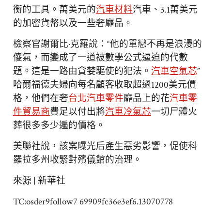
衡的工具。萬美元的
汽車材料
汽車、3.1萬美元
的加密貨幣以及一些奢靡品。
檢察官謝爾比·克羅說：“他的單戀不再是浪漫的
傻氣，而變成了一道被數學公式逼迫的代數
題。這是一路由貪婪驅使的犯法。
汽車空氣芯
”
哈爾福德夫婦向每名顧客收取超過1200美元價
格，他們在奢
台北汽車零件
靡品上的花
汽車零
件貿易商
費足以付出將
汽車冷氣芯
一切尸體火
葬很多多少遍的價格。
美聯社說，該案曝光后產生惡劣影響，促使科
羅拉多州收緊對殯儀館的治理。
來源 | 新華社
TC:osder9follow7 69909fc36e3ef6.13070778