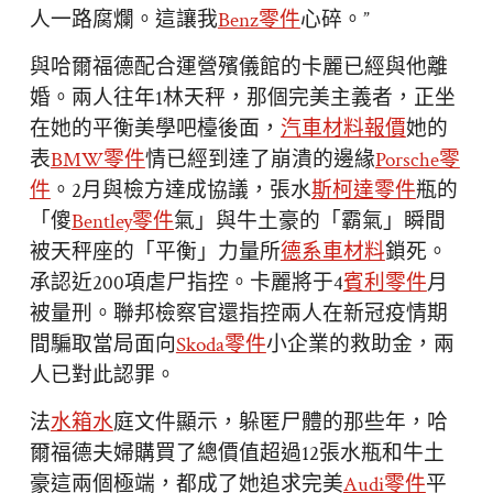
人一路腐爛。這讓我
Benz零件
心碎。”
與哈爾福德配合運營殯儀館的卡麗已經與他離
婚。兩人往年1林天秤，那個完美主義者，正坐
在她的平衡美學吧檯後面，
汽車材料報價
她的
表
BMW零件
情已經到達了崩潰的邊緣
Porsche零
件
。2月與檢方達成協議，張水
斯柯達零件
瓶的
「傻
Bentley零件
氣」與牛土豪的「霸氣」瞬間
被天秤座的「平衡」力量所
德系車材料
鎖死。
承認近200項虐尸指控。卡麗將于4
賓利零件
月
被量刑。聯邦檢察官還指控兩人在新冠疫情期
間騙取當局面向
Skoda零件
小企業的救助金，兩
人已對此認罪。
法
水箱水
庭文件顯示，躲匿尸體的那些年，哈
爾福德夫婦購買了總價值超過12張水瓶和牛土
豪這兩個極端，都成了她追求完美
Audi零件
平