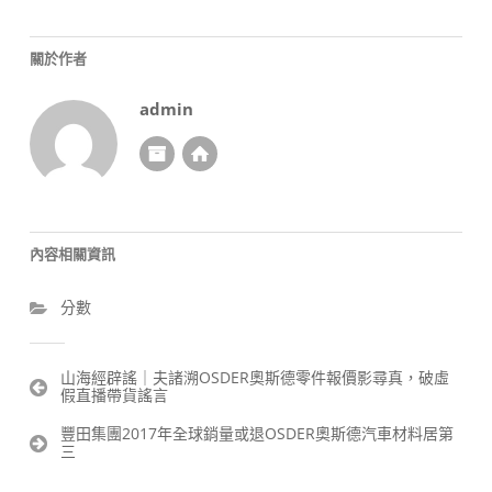
關於作者
admin
內容相關資訊
分數
文
山海經辟謠｜夫諸溯OSDER奧斯德零件報價影尋真，破虛
假直播帶貨謠言
章
導
豐田集團2017年全球銷量或退OSDER奧斯德汽車材料居第
覽
三