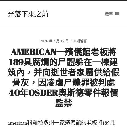
光落下來之前
選單
2026 年 2 月 15 日
/
0 則留言
AMERICAN一殯儀館老板將
189具腐爛的尸體躲在一棟建
筑內，并向逝世者家屬供給假
骨灰，因凌虐尸體罪被判處
40年OSDER奧斯德零件報價
監禁
american科羅拉多州一家殯儀館的老板將189具