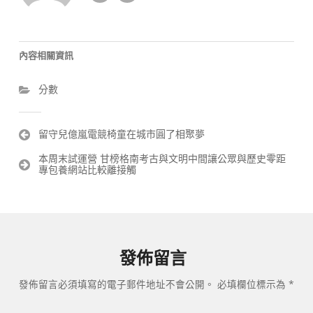
內容相關資訊
分數
文
留守兒億嵐電競椅童在城市圓了相聚夢
章
本周末試運營 甘榜格南考古與文明中間讓公眾與歷史零距
導
專包養網站比較離接觸
覽
發佈留言
發佈留言必須填寫的電子郵件地址不會公開。
必填欄位標示為
*