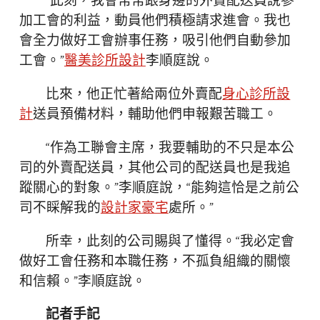
“此刻，我會常常跟身邊的外賣配送員說參
加工會的利益，動員他們積極請求進會。我也
會全力做好工會辦事任務，吸引他們自動參加
工會。”
醫美診所設計
李順庭說。
比來，他正忙著給兩位外賣配
身心診所設
計
送員預備材料，輔助他們申報艱苦職工。
“作為工聯會主席，我要輔助的不只是本公
司的外賣配送員，其他公司的配送員也是我追
蹤關心的對象。”李順庭說，“能夠這恰是之前公
司不睬解我的
設計家豪宅
處所。”
所幸，此刻的公司賜與了懂得。“我必定會
做好工會任務和本職任務，不孤負組織的關懷
和信賴。”李順庭說。
記者手記