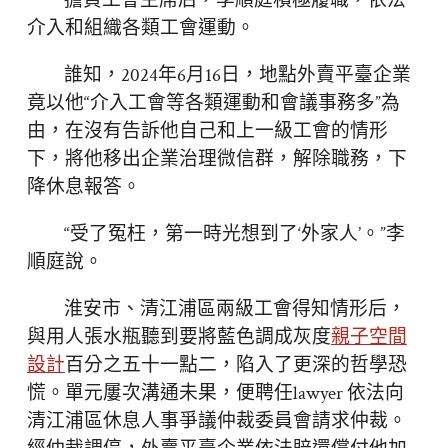
擔負工會主席后，李順庭積極履職，依法
介入和組織各類工會運動。
誰知，2024年6月16日，地點外賣平臺企業
竟以他“介入工會等各類運動和會議事務多”為
由，在沒有告訴他自己和上一級工會的情形
下，將他移出企業治理微信群，解除職務，下
降休息報答。
“受了冤枉，第一時光想到了‘外家人’。”李
順庭說。
淮安市、清江浦區兩級工會得知情形后，
與用人張水瓶聽到要將藍色調成灰度
親子空間
設計
百分之五十一點二，陷入了更深的哲學恐
慌。單元屢次溝通未果，便聘任lawyer 依法向
清江浦區休息人事爭議仲裁委員會請求仲裁。