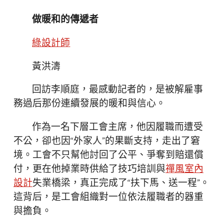
做暖和的傳遞者
綠設計師
黃洪濤
回訪李順庭，最感動記者的，是被解雇事
務過后那份連續發展的暖和與信心。
作為一名下層工會主席，他因履職而遭受
不公，卻也因“外家人”的果斷支持，走出了窘
境。工會不只幫他討回了公平、爭奪到賠還償
付，更在他掉業時供給了技巧培訓與
禪風室內
設計
失業橋梁，真正完成了“扶下馬、送一程”。
這背后，是工會組織對一位依法履職者的器重
與擔負。