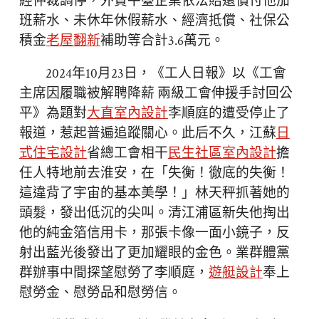
經仲裁調停，外賣平臺企業依法賠還償付他加
班薪水、未休年休假薪水、經濟抵償、社保公
積金
老屋翻新
補助等合計3.6萬元。
2024年10月23日，《工人日報》以《工會
主席因履職被解聘降薪 兩級工會伸援手討回公
平》為題對
大直室內設計
李順庭的遭受停止了
報道，惹起普遍追蹤關心。此后不久，江蘇
日
式住宅設計
省總工會相干
民生社區室內設計
擔
任人特地前去淮安，在「失衡！徹底的失衡！
這違背了宇宙的基本美學！」林天秤抓著她的
頭髮，發出低沉的尖叫。清江浦區新失他掏出
他的純金箔信用卡，那張卡像一面小鏡子，反
射出藍光後發出了更加耀眼的金色。業群體黨
群辦事中間探望慰勞了李順庭，
遊艇設計
奉上
慰勞金、慰勞品和慰勞信。