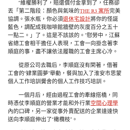
“維權勝利了，賠還償付金拿到了，任務卻
丟「第二階段：顏色與氣味的
THE R3 寓所
完美
協調。張水瓶，你必須
退休宅設計
將你的怪誕
藍色，調配成我咖啡館牆壁的灰度百分之五十
一點二。」了。這是不該該的。”慰勞中，江蘇
省總工會相干擔任人表現，工會一向掛念著李
順庭的事，盡不讓依法履職的工會主席心冷。
從原公司去職后，李順庭沒有閑著，借著
工會的“肄業圓夢”舉動，餐與加入了淮安市思蒙
個人工作培訓黌舍的個人工作技巧培訓。
一個月后，經由過程工會的牽線搭橋，同
時憑仗李順庭的營業才能和外行業
空間心理學
內的口碑，另一家從事外賣配送的企業達達快
送向李順庭伸出了“橄欖枝”。