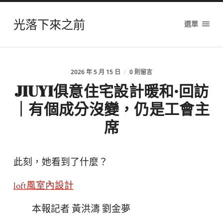
光落下來之前
選單
2026 年 5 月 15 日
/
0 則留言
JIUYI俱意住宅設計暖和·回訪
｜有個成分沒變，仍是工會主
席
此刻，她看到了什麼？
loft風室內設計
本報記者 黃洪濤 劉金夢