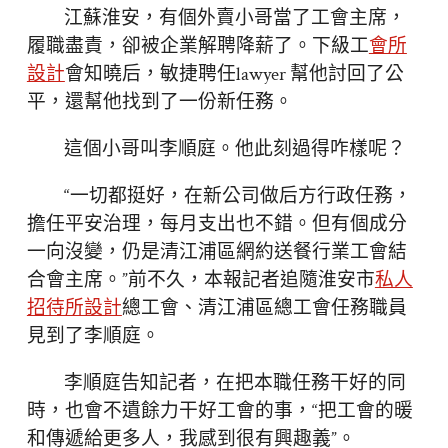
江蘇淮安，有個外賣小哥當了工會主席，
履職盡責，卻被企業解聘降薪了。下級工
會所
設計
會知曉后，敏捷聘任lawyer 幫他討回了公
平，還幫他找到了一份新任務。
這個小哥叫李順庭。他此刻過得咋樣呢？
“一切都挺好，在新公司做后方行政任務，
擔任平安治理，每月支出也不錯。但有個成分
一向沒變，仍是清江浦區網約送餐行業工會結
合會主席。”前不久，本報記者追隨淮安市
私人
招待所設計
總工會、清江浦區總工會任務職員
見到了李順庭。
李順庭告知記者，在把本職任務干好的同
時，也會不遺餘力干好工會的事，“把工會的暖
和傳遞給更多人，我感到很有興趣義”。