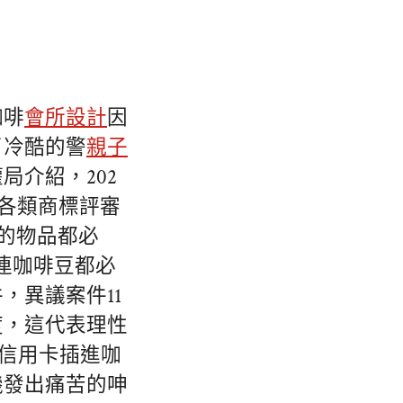
咖啡
會所設計
因
了冷酷的警
親子
局介紹，202
結各類商標評審
的物品都必
連咖啡豆都必
，異議案件11
度，這代表理性
信用卡插進咖
機發出痛苦的呻