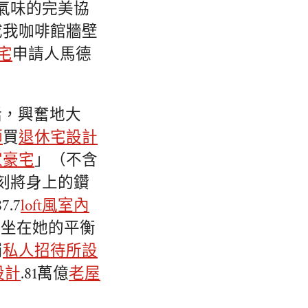
氣味的完美協
成我咖啡館牆壁
宅
申請人馬德
話，興奮地大
師
買
退休宅設計
家豪宅
」（不含
刻將身上的鑽
.7
loft風室內
正坐在她的平衡
崩
私人招待所設
設計
.81萬億
老屋