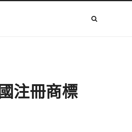
顯
示
搜
尋
欄
位
我國注冊商標