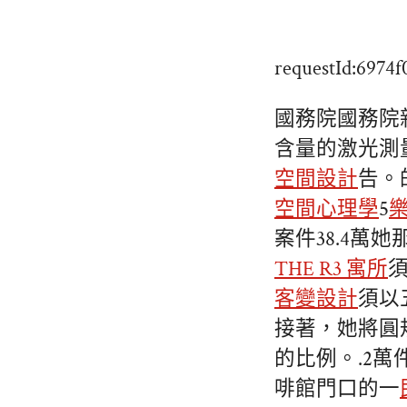
requestId:6974
國務院國務院
含量的激光測
空間設計
告。
空間心理學
5
案件38.4萬
THE R3 寓所
客變設計
須以
接著，她將圓
的比例。.2
啡館門口的一