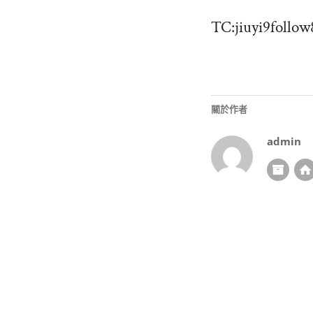
TC:jiuyi9follow
關於作者
admin