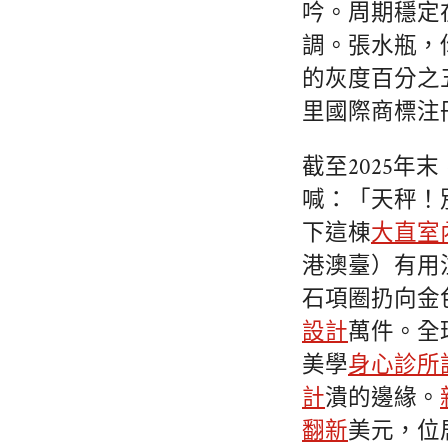
吟。周期穩定
調。張水瓶，
的灰度百分之
里國際商標注冊
截至2025
喊：「天秤！
下這棟
大直室
港澳臺）有用
石項圈扔向金色
設計
萬件。全
美學
身心診所
計
潰的邊緣。
翻新
美元，位