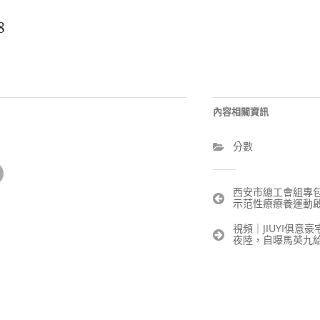
8
內容相關資訊
分數
文
西安市總工會組專
示范性療療養運動
章
導
視頻｜JIUYI俱意
覽
夜陸，自曝馬英九