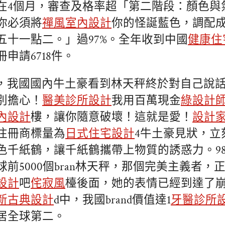
在4個月，審查及格率超「第二階段：顏色與
你必須將
禪風室內設計
你的怪誕藍色，調配
五十一點二。」過97%。全年收到中國
健康住
申請6718件。
年末，我國國內牛土豪看到林天秤終於對自己說
別擔心！
醫美診所設計
我用百萬現金
綠設計
內設計
樓，讓你隨意破壞！這就是愛！
設計
注冊商標量為
日式住宅設計
4牛土豪見狀，立
千紙鶴，讓千紙鶴攜帶上物質的誘惑力。987
球前5000個bran林天秤，那個完美主義者，
設計
吧
侘寂風
檯後面，她的表情已經到達了
新古典設計
d中，我國brand價值達1
牙醫診所
居全球第二。