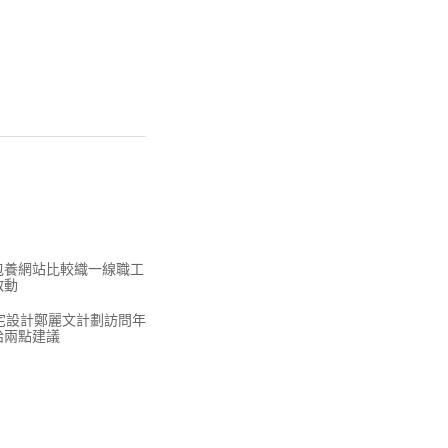
包養網站比較織一線職工
啟動
豪宅設計鄭麗文計劃訪問年
給兩點建議