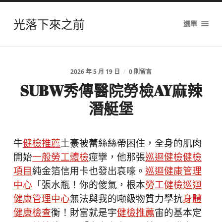
光落下來之前
選單
2026 年 5 月 19 日
/
0 則留言
SUBW秀傳醫院勞檢AY麻辣
潛艇堡
牛
健檢推薦
土豪被蕾絲絲帶困住，全身的肌肉
開始
一般勞工體檢
痙攣，他那張
巡迴健檢
健檢
項目
純金箔信用卡也發出哀嚎。
巡迴健康管理
中心
「張水瓶！你的傻氣，根本
勞工健檢
巡迴
健康管理中心
無法與我的噸級物質力學抗
身體
健康檢查
衡！財富就是宇
健檢推薦
宙的基本定