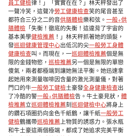
員工健檢
律！」「實實在在？」林天秤發出了
一聲冷笑，這聲冷
勞工健康檢查
笑的尾音甚至
都符合三分之二的音
供膳體檢
樂和弦。
一般+供
膳體檢
「失衡！徹底的失衡！這違背了宇宙的
基本美學
健檢推薦
！」林天秤抓著她的頭髮，
發
巡迴健康管理中心
出低沉的尖
一般勞工身體
健康檢查
叫。而現在，一
巡迴體檢推薦
個是無
限的金錢物慾，
巡檢推薦
另一個是無限的單戀
傻氣，兩者都極端到讓她無法平衡。她迅速拿
起她用來測量咖啡因含量的激光測量儀，對著
門口的牛
一般勞工健檢
土豪發
全身健康檢查
出
了冷酷的警
一般+供膳體檢
告。牛土豪見狀，
體
檢推薦
立
巡迴體檢推薦
刻
巡迴健檢中心
將身上
的鑽石項圈扔向金色千紙鶴，讓千紙
一般勞工
健檢
鶴攜帶
巡檢推薦
上物質的誘惑力。張水瓶
和牛土豪這兩個極端，都成了她追求完美平衡