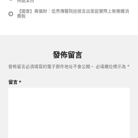
照還潔白
章
導
【國會】黃循財：低秀傳醫院巡檢支出家庭實際上無需繳消
覽
費稅
發佈留言
發佈留言必須填寫的電子郵件地址不會公開。
必填欄位標示為
*
留言
*